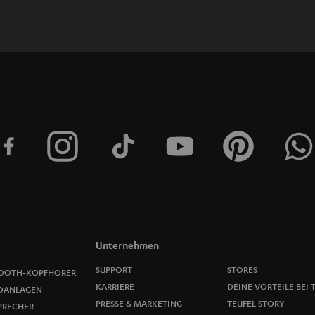
WIDGET
l
e
t
t
e
r
a
n
m
Unternehmen
e
SUPPORT
STORES
OOTH-KOPFHÖRER
KARRIERE
DEINE VORTEILE BEI 
OANLAGEN
l
PRESSE & MARKETING
TEUFEL STORY
PRECHER