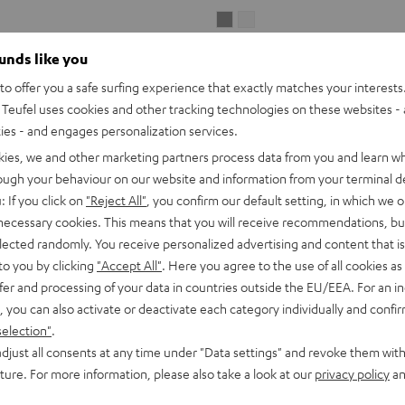
BOOMSTER
BOOMSTER
Y
BOOMSTER
Night
Sand
ounds like you
Black
White
ng und bester Raumklang
Unser beliebtes Radio mit Bluetoo
o offer you a safe surfing experience that exactly matches your interests.
Teufel uses cookies and other tracking technologies on these websites - 
369,
€
99
ties - and engages personalization services.
iedrigster Preis
kies, we and other marketing partners process data from you and learn w
preis
rough your behaviour on our website and information from your terminal de
: If you click on
"Reject All"
, you confirm our default setting, in which we o
 necessary cookies. This means that you will receive recommendations, bu
elected randomly. You receive personalized advertising and content that is 
to you by clicking
"Accept All"
. Here you agree to the use of all cookies as 
fer and processing of your data in countries outside the EU/EEA. For an in
, you can also activate or deactivate each category individually and confi
selection"
.
djust all consents at any time under "Data settings" and revoke them with
uture. For more information, please also take a look at our
privacy policy
an