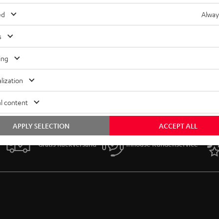
ed
Alway
s
ing
lization
l content
APPLY SELECTION
ACCEPT ALL
Gratis Rückversand
Inhouse Kundenservice