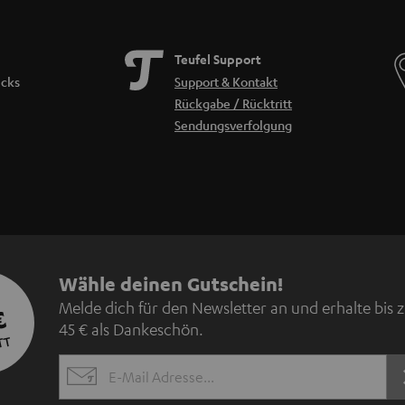
Teufel Support
icks
Support & Kontakt
Rückgabe / Rücktritt
Sendungsverfolgung
N
Wähle deinen Gutschein!
Melde dich für den Newsletter an und erhalte bis 
€
e
45 € als Dankeschön.
TT
w
EMAIL
s