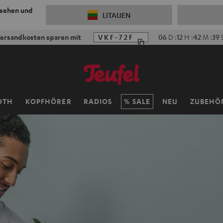
 sehen und
LITAUEN
ersandkosten sparen mit
VKF-72F
06
D
:
12
H
:
42
M
:
38
OTH
KOPFHÖRER
RADIOS
SALE
NEU
ZUBEHÖ