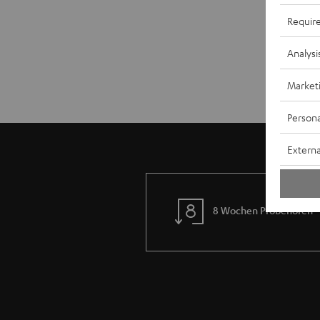
Requir
Analysi
Market
Persona
Externa
8 Wochen Probehören