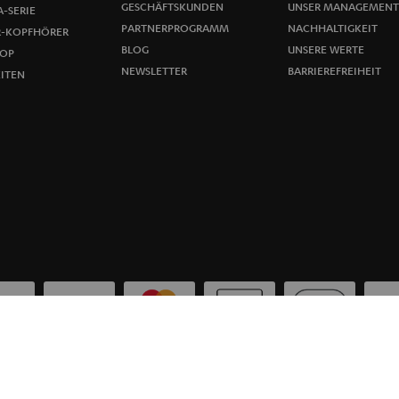
GESCHÄFTSKUNDEN
UNSER MANAGEMENT
-SERIE
d
PARTNERPROGRAMM
NACHHALTIGKEIT
R-KOPFHÖRER
u
BLOG
UNSERE WERTE
OP
NEWSLETTER
BARRIEREFREIHEIT
ITEN
n
g