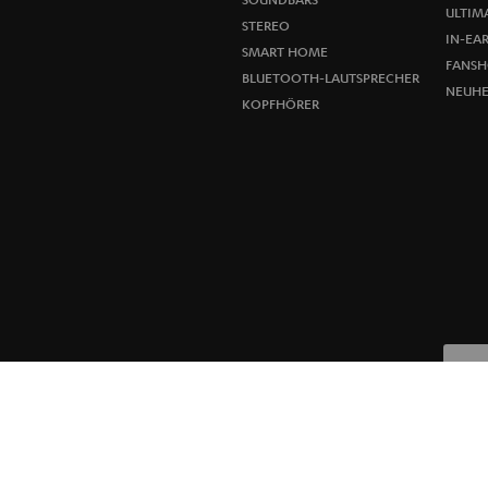
ULTIMA
STEREO
IN-EA
SMART HOME
FANSH
BLUETOOTH-LAUTSPRECHER
NEUHE
KOPFHÖRER