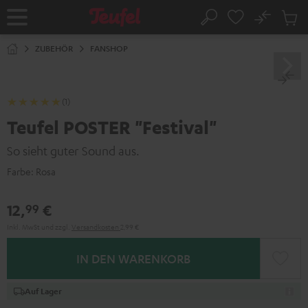
ZUM
NHALT
No
Abs
Startseite
Suche
RINGEN
Artike
im
ZUBEHÖR
FANSHOP
Waren
(1)
Teufel POSTER "Festival"
So sieht guter Sound aus.
Farbe:
Rosa
12,
€
99
Inkl. MwSt
und zzgl.
Versandkosten
2,99 €
IN DEN WARENKORB
Auf Lager