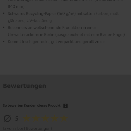
840 mm)
Schweres Recycling-Papier (160 g/m²) mit satten Farben, matt
glänzend, UV-beständig
Besonders umweltschonende Produktion in einer
Umweltdruckerei in Berlin (ausgezeichnet mit dem Blauen Engel)
Kommt frisch gedruckt, gut verpackt und gerollt zu dir
Bewertungen
So bewerten Kunden dieses Produkt
5
(5 von 5 bei 1 Bewertungen)