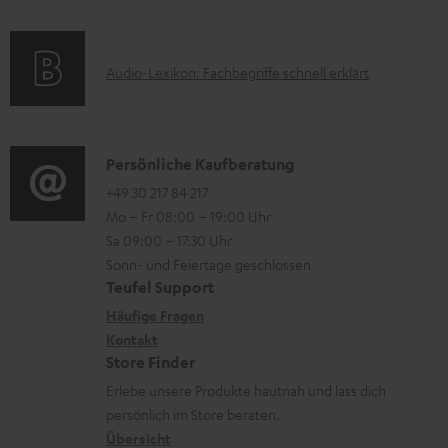
f
a
s
o
t
A
Audio-Lexikon: Fachbegriffe schnell erklärt
r
i
u
m
o
d
a
n
i
K
Persönliche Kaufberatung
t
e
o
o
+49 30 217 84 217
i
n
Mo – Fr 08:00 – 19:00 Uhr
-
n
o
z
Sa 09:00 – 17:30 Uhr
L
t
n
u
Sonn- und Feiertage geschlossen
e
a
e
Teufel Support
m
x
k
n
Häufige Fragen
V
i
Kontakt
t
z
e
Store Finder
k
d
u
r
Erlebe unsere Produkte hautnah und lass dich
o
a
r
s
persönlich im Store beraten.
n
t
G
Übersicht
a