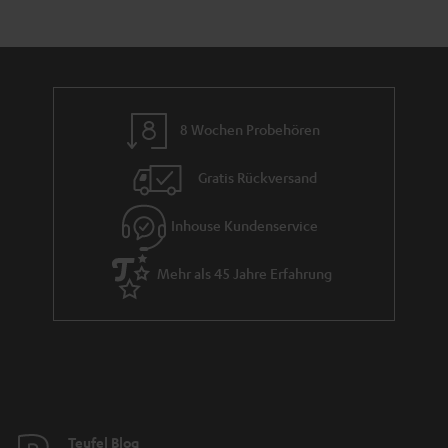
e
a
n
n
r
d
a
n
8 Wochen Probehören
t
i
Gratis Rückversand
e
Inhouse Kundenservice
Mehr als 45 Jahre Erfahrung
Teufel Blog