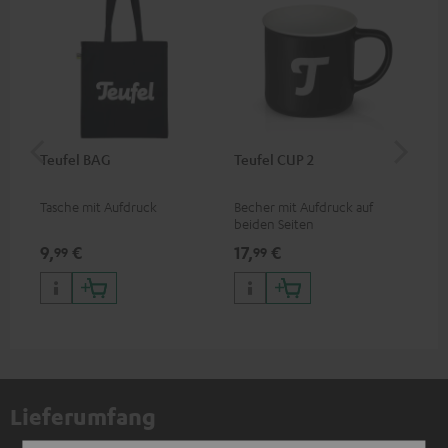
Teufel BAG
Teufel CUP 2
Teu
Tasche mit Aufdruck
Becher mit Aufdruck auf
Sna
beiden Seiten
Log
9,
€
17,
€
24
99
99
Lieferumfang