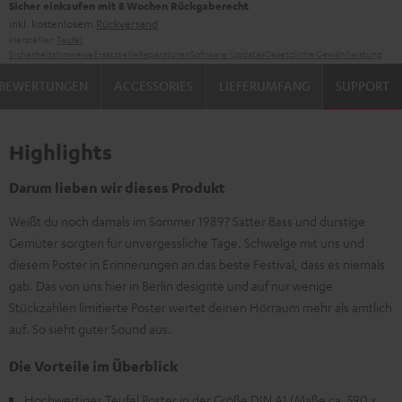
Sicher einkaufen mit 8 Wochen Rückgaberecht
inkl. kostenlosem
Rückversand
Hersteller:
Teufel
Sicherheitshinweise
Ersatzteile
Reparaturen
Software-Updates
Gesetzliche Gewährleistung
BEWERTUNGEN
ACCESSORIES
LIEFERUMFANG
SUPPORT
Highlights
Darum lieben wir dieses Produkt
Weißt du noch damals im Sommer 1989? Satter Bass und durstige
Gemüter sorgten für unvergessliche Tage. Schwelge mit uns und
diesem Poster in Erinnerungen an das beste Festival, dass es niemals
gab. Das von uns hier in Berlin designte und auf nur wenige
Stückzahlen limitierte Poster wertet deinen Hörraum mehr als amtlich
auf. So sieht guter Sound aus.
Die Vorteile im Überblick
Hochwertiges Teufel Poster in der Größe DIN A1 (Maße ca. 590 x