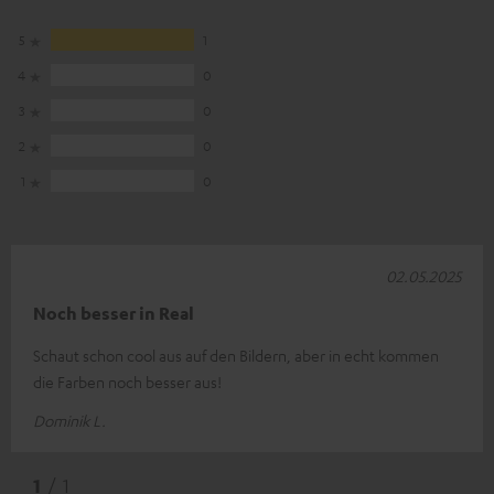
5
1
4
0
3
0
2
0
1
0
02.05.2025
Noch besser in Real
Schaut schon cool aus auf den Bildern, aber in echt kommen
die Farben noch besser aus!
Dominik L.
1
/ 1