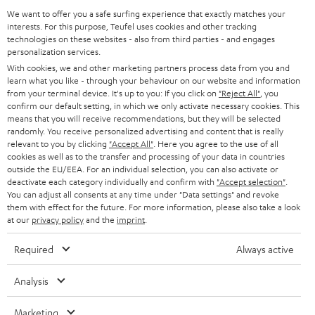
SUPPORT
d
Teufel Onlineshops
We want to offer you a safe surfing experience that exactly matches your
interests. For this purpose, Teufel uses cookies and other tracking
SOUNDBARS
u
KARRIERE
technologies on these websites - also from third parties - and engages
DEUTSCHLAND
personalization services.
n
STEREO
With cookies, we and other marketing partners process data from you and
PRESSE & MARKETING
g
learn what you like - through your behaviour on our website and information
ÖSTERREICH
SMART HOME
from your terminal device. It's up to you: If you click on
"Reject All"
, you
GESCHÄFTSKUNDEN
confirm our default setting, in which we only activate necessary cookies. This
means that you will receive recommendations, but they will be selected
SCHWEIZ
BLUETOOTH-LAUTSPRECHER
PARTNERPROGRAMM
randomly. You receive personalized advertising and content that is really
relevant to you by clicking
"Accept All"
. Here you agree to the use of all
KOPFHÖRER
cookies as well as to the transfer and processing of your data in countries
NIEDERLANDE
BLOG
outside the EU/EEA. For an individual selection, you can also activate or
deactivate each category individually and confirm with
"Accept selection"
.
BLUETOOTH-KOPFHÖRER
NEWSLETTER
You can adjust all consents at any time under "Data settings" and revoke
BELGIEN
them with effect for the future. For more information, please also take a look
STEREOANLAGEN
at our
privacy policy
and the
imprint
.
STORES
FRANKREICH
LAUTSPRECHER
Required
Always active
DEINE VORTEILE BEI TEUFEL
POLEN
ULTIMA-SERIE
Analysis
TEUFEL STORY
Technische Änderungen, Tippfehler und Irrtum vorbehalten. Das auf unseren
IN-EAR-KOPFHÖRER
Marketing
SPANIEN