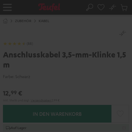
ZUM
NHALT
No
Abs
Startseite
Suche
RINGEN
Artike
im
ZUBEHÖR
KABEL
Waren
(88)
Anschlusskabel 3,5-mm-Klinke 1,5
m
Farbe:
Schwarz
12,
€
99
Inkl. MwSt
und zzgl.
Versandkosten
2,99 €
IN DEN WARENKORB
Auf Lager