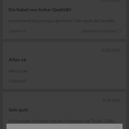
Ein Kabel von hoher Qualität!
Ausreichend lang und gut geschützt. Man spürt die Qualität.
Laurent P.
(automatisch übersetzt *)
07.02.2026
Alles ok
Alles super
Eckhard E.
31.01.2026
Sehr gut!
Ich bin super zufrieden mit den Produkten von Teufel. Tolles
Design, super Qualität, ein wirklich echtes deutsches