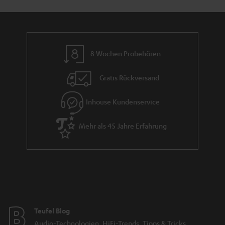
n
n
r
d
a
n
8 Wochen Probehören
t
i
Gratis Rückversand
e
Inhouse Kundenservice
Mehr als 45 Jahre Erfahrung
Teufel Blog
Audio-Technologien, HiFi-Trends, Tipps & Tricks