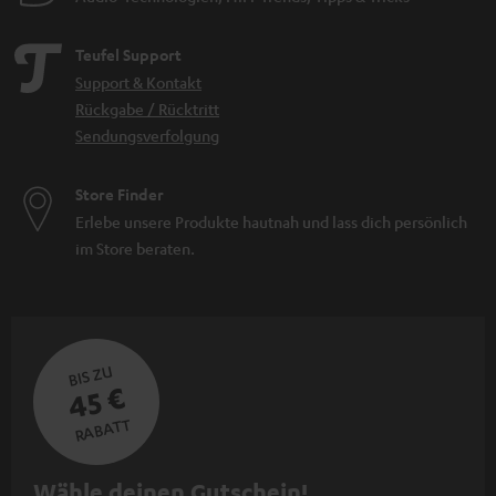
Teufel Support
Support & Kontakt
Rückgabe / Rücktritt
Sendungsverfolgung
Store Finder
Erlebe unsere Produkte hautnah und lass dich persönlich
im Store beraten.
BIS ZU
45 €
RABATT
N
Wähle deinen Gutschein!