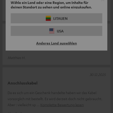
Wähle ein Land oder eine Region, um Inhalte für
Markenprodukt.
deinen Standort zu sehen und online einzukaufen.
Katrin S.
LITAUEN
21.01.2026
USA
Kabel toll!!!!
Anderes Land auswählen
Ein Kabel....zum einstecken....
Matthias H.
30.12.2025
Anschlusskabel
Da es sich um ein Geschenk handelte haben wir das Kabel
vorsorglich mit bestellt. Es wird derzeit doch nicht gebraucht.
Aber : vielleicht sp
Komplette Bewertung lesen