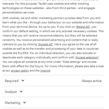
interests. For this purpose, Teufel uses cookies and other tracking
SOUNDBARS
u
KARRIERE
technologies on these websites - also from third parties - and engages
DEUTSCHLAND
personalization services.
n
STEREO
With cookies, we and other marketing partners process data from you and
PRESSE & MARKETING
g
learn what you like - through your behaviour on our website and information
ÖSTERREICH
SMART HOME
from your terminal device. It's up to you: If you click on
"Reject All"
, you
GESCHÄFTSKUNDEN
confirm our default setting, in which we only activate necessary cookies. This
means that you will receive recommendations, but they will be selected
SCHWEIZ
BLUETOOTH-LAUTSPRECHER
PARTNERPROGRAMM
randomly. You receive personalized advertising and content that is really
relevant to you by clicking
"Accept All"
. Here you agree to the use of all
KOPFHÖRER
cookies as well as to the transfer and processing of your data in countries
NIEDERLANDE
BLOG
outside the EU/EEA. For an individual selection, you can also activate or
deactivate each category individually and confirm with
"Accept selection"
.
BLUETOOTH-KOPFHÖRER
NEWSLETTER
You can adjust all consents at any time under "Data settings" and revoke
BELGIEN
them with effect for the future. For more information, please also take a look
STEREOANLAGEN
at our
privacy policy
and the
imprint
.
STORES
FRANKREICH
LAUTSPRECHER
Required
Always active
DEINE VORTEILE BEI TEUFEL
POLEN
ULTIMA-SERIE
Analysis
TEUFEL STORY
Technische Änderungen, Tippfehler und Irrtum vorbehalten. Das auf unseren
IN-EAR-KOPFHÖRER
Marketing
SPANIEN
UNSER MANAGEMENT
Fotos abgebildete Zubehör ist nicht im Lieferumfang enthalten. Etwaige