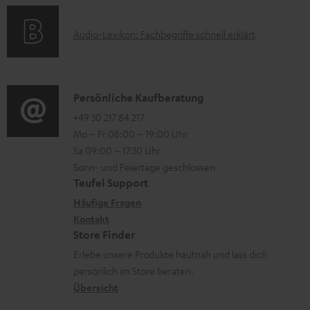
a
s
u
o
t
A
Audio-Lexikon: Fachbegriffe schnell erklärt
n
r
i
u
t
m
o
d
e
a
n
i
K
Persönliche Kaufberatung
r
t
e
o
o
+49 30 217 84 217
l
i
n
Mo – Fr 08:00 – 19:00 Uhr
-
n
a
o
z
Sa 09:00 – 17:30 Uhr
L
t
d
n
u
Sonn- und Feiertage geschlossen
e
a
e
e
Teufel Support
m
x
k
n
n
Häufige Fragen
V
i
Kontakt
t
z
e
Store Finder
k
d
u
r
Erlebe unsere Produkte hautnah und lass dich
o
a
r
s
persönlich im Store beraten.
n
t
G
Übersicht
a
e
a