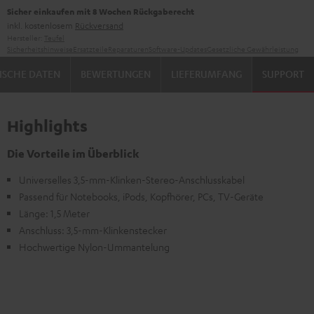
Sicher einkaufen mit 8 Wochen Rückgaberecht
inkl. kostenlosem
Rückversand
Hersteller:
Teufel
Sicherheitshinweise
Ersatzteile
Reparaturen
Software-Updates
Gesetzliche Gewährleistung
ISCHE DATEN
BEWERTUNGEN
LIEFERUMFANG
SUPPORT
Highlights
Die Vorteile im Überblick
Universelles 3,5-mm-Klinken-Stereo-Anschlusskabel
Passend für Notebooks, iPods, Kopfhörer, PCs, TV-Geräte
Länge: 1,5 Meter
Anschluss: 3,5-mm-Klinkenstecker
Hochwertige Nylon-Ummantelung