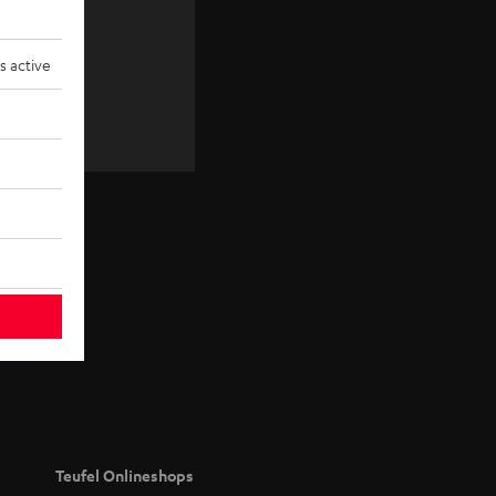
JETZT
ANMELDEN
s active
Teufel Onlineshops