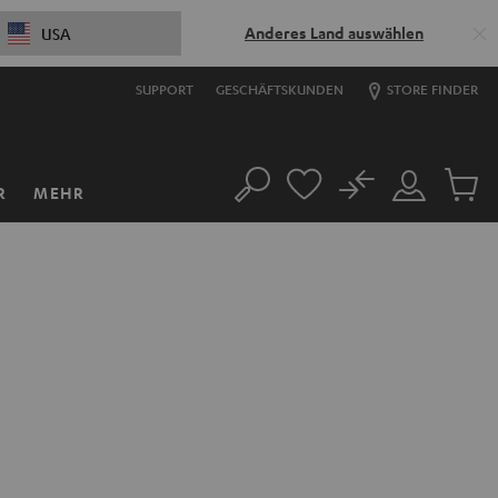
Anderes Land auswählen
USA
SUPPORT
GESCHÄFTSKUNDEN
STORE FINDER
No
R
MEHR
Suche
Mein
Artikel
Konto
im
Warenk