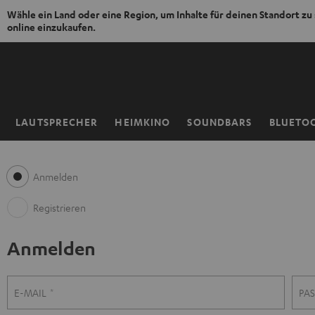
Wähle ein Land oder eine Region, um Inhalte für deinen Standort zu
online einzukaufen.
ZUM
NHALT
RINGEN
LAUTSPRECHER
HEIMKINO
SOUNDBARS
BLUETO
Startseite
Anmelden
Registrieren
Anmelden
R
A
E-MAIL
PA