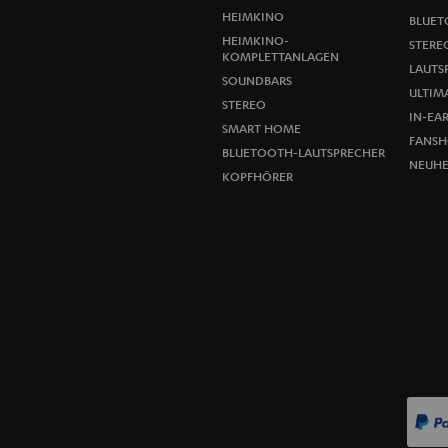
HEIMKINO
BLUET
HEIMKINO-
STERE
KOMPLETTANLAGEN
LAUTS
SOUNDBARS
ULTIMA
STEREO
IN-EA
SMART HOME
FANSH
BLUETOOTH-LAUTSPRECHER
NEUHE
KOPFHÖRER