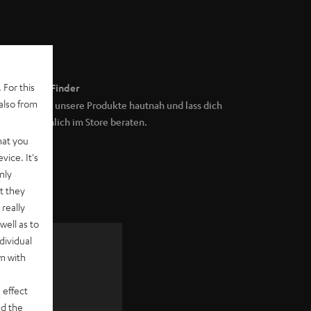
 For this
Store Finder
also from
Erlebe unsere Produkte hautnah und lass dich
persönlich im Store beraten.
hat you
vice. It's
nly
t they
really
well as to
dividual
rm with
zu
 effect
d the