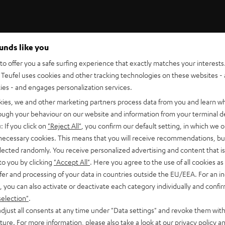
ounds like you
o offer you a safe surfing experience that exactly matches your interests.
Teufel Support
Teufel uses cookies and other tracking technologies on these websites - 
icks
Support & Kontakt
ties - and engages personalization services.
Rückgabe / Rücktritt
Sendungsverfolgung
kies, we and other marketing partners process data from you and learn w
rough your behaviour on our website and information from your terminal de
: If you click on
"Reject All"
, you confirm our default setting, in which we o
 necessary cookies. This means that you will receive recommendations, bu
elected randomly. You receive personalized advertising and content that is 
to you by clicking
"Accept All"
. Here you agree to the use of all cookies as 
fer and processing of your data in countries outside the EU/EEA. For an in
N
, you can also activate or deactivate each category individually and confi
Wähle deinen Gutschein!
selection"
.
Melde dich für den Newsletter an und erhalte bis 
€
e
djust all consents at any time under "Data settings" and revoke them with
45 € als Dankeschön.
TT
uture. For more information, please also take a look at our
privacy policy
an