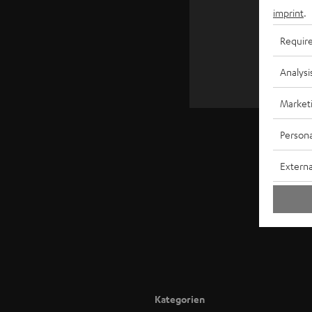
imprint
.
Requir
Analysi
Market
Persona
Externa
Kategorien