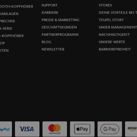
e
SUPPORT
STORES
OOTH-KOPFHÖRER
l
KARRIERE
DEINE VORTEILE BEI 
OANLAGEN
PRESSE & MARKETING
TEUFEL STORY
PRECHER
d
GESCHÄFTSKUNDEN
UNSER MANAGEMENT
-SERIE
u
PARTNERPROGRAMM
NACHHALTIGKEIT
R-KOPFHÖRER
BLOG
UNSERE WERTE
OP
n
NEWSLETTER
BARRIEREFREIHEIT
ITEN
g