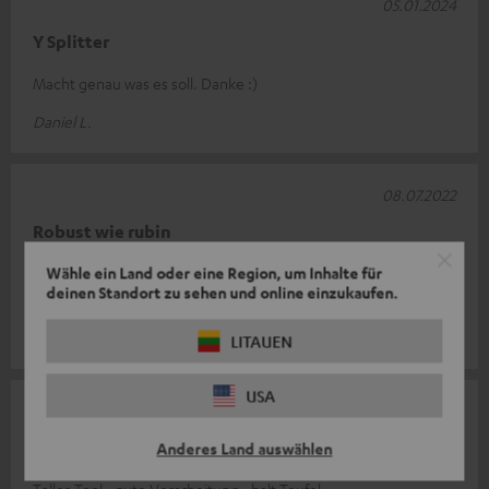
05.01.2024
Y Splitter
Macht genau was es soll. Danke :)
Daniel L.
08.07.2022
Robust wie rubin
Wähle ein Land oder eine Region, um Inhalte für
Funktioniert wie es funktionieren sollte ist sehr massiv und
deinen Standort zu sehen und online einzukaufen.
kann man kaum verbiegen
Leon Jerome E.
LITAUEN
USA
09.02.2022
Splitter
Anderes Land auswählen