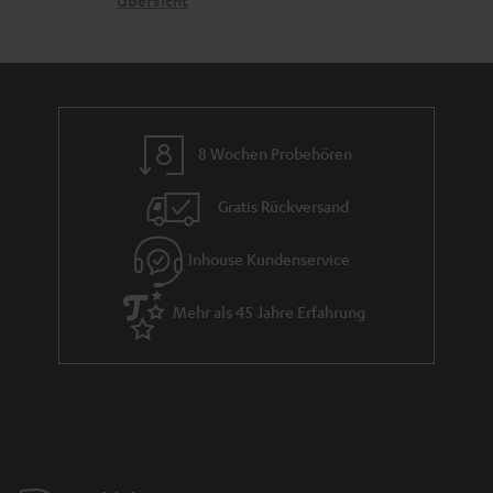
G
Übersicht
a
e
a
n
n
r
d
a
n
8 Wochen Probehören
t
i
Gratis Rückversand
e
Inhouse Kundenservice
Mehr als 45 Jahre Erfahrung