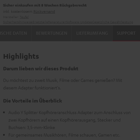
Sicher einkaufen mit 8 Wochen Rückgaberecht
inkl. kostenlosem
Rückversand
Hersteller:
Teufel
Sicherheitshinweise
Ersatzteile
Reparaturen
Software-Updates
Gesetzliche Gewährleistung
ISCHE DATEN
BEWERTUNGEN
LIEFERUMFANG
SUPPORT
Highlights
Darum lieben wir dieses Produkt
Du möchtest zu zweit Musik, Filme oder Games genießen? Mit
diesem Adapter funktioniert's.
Die Vorteile im Überblick
Audio Y Splitter Kopfhöreranschluss Adapter zum Anschluss von
zwei Kopfhörern auf einen Kopfhörerausgang, Stecker und
Buchsen: 3,5-mm-Klinke
Für gemeinsames Musikhören, Filme schauen, Gamen etc.