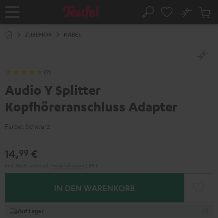
ZUM
NHALT
No
Abs
Startseite
Suche
RINGEN
Artike
im
ZUBEHÖR
KABEL
Waren
(9)
Audio Y Splitter
Kopfhöreranschluss Adapter
Farbe:
Schwarz
14,
€
99
Inkl. MwSt
und zzgl.
Versandkosten
2,99 €
IN DEN WARENKORB
Auf Lager