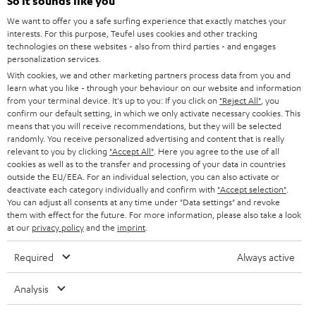
l
So it sounds like you
HEIMKINO-KOMPLETTANLAGEN
SUPPORT
d
Teufel Onlineshops
We want to offer you a safe surfing experience that exactly matches your
interests. For this purpose, Teufel uses cookies and other tracking
SOUNDBARS
u
KARRIERE
technologies on these websites - also from third parties - and engages
DEUTSCHLAND
personalization services.
n
STEREO
With cookies, we and other marketing partners process data from you and
PRESSE & MARKETING
g
learn what you like - through your behaviour on our website and information
ÖSTERREICH
SMART HOME
from your terminal device. It's up to you: If you click on
"Reject All"
, you
GESCHÄFTSKUNDEN
confirm our default setting, in which we only activate necessary cookies. This
means that you will receive recommendations, but they will be selected
SCHWEIZ
BLUETOOTH-LAUTSPRECHER
PARTNERPROGRAMM
randomly. You receive personalized advertising and content that is really
relevant to you by clicking
"Accept All"
. Here you agree to the use of all
KOPFHÖRER
cookies as well as to the transfer and processing of your data in countries
NIEDERLANDE
BLOG
outside the EU/EEA. For an individual selection, you can also activate or
deactivate each category individually and confirm with
"Accept selection"
.
BLUETOOTH-KOPFHÖRER
NEWSLETTER
You can adjust all consents at any time under "Data settings" and revoke
BELGIEN
them with effect for the future. For more information, please also take a look
STEREOANLAGEN
at our
privacy policy
and the
imprint
.
STORES
FRANKREICH
LAUTSPRECHER
Required
Always active
DEINE VORTEILE BEI TEUFEL
POLEN
ULTIMA-SERIE
Analysis
TEUFEL STORY
Technische Änderungen, Tippfehler und Irrtum vorbehalten. Das auf unseren
IN-EAR-KOPFHÖRER