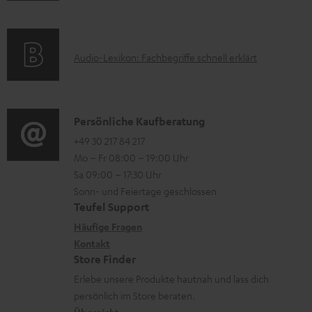
m
Q
r
f
a
s
u
o
t
A
Audio-Lexikon: Fachbegriffe schnell erklärt
n
r
i
u
t
m
o
d
e
a
n
i
K
Persönliche Kaufberatung
r
t
e
o
o
+49 30 217 84 217
l
i
n
Mo – Fr 08:00 – 19:00 Uhr
-
n
a
o
z
Sa 09:00 – 17:30 Uhr
L
t
d
n
u
Sonn- und Feiertage geschlossen
e
a
e
e
Teufel Support
m
x
k
n
n
Häufige Fragen
V
i
Kontakt
t
z
e
Store Finder
k
d
u
r
Erlebe unsere Produkte hautnah und lass dich
o
a
r
s
persönlich im Store beraten.
n
t