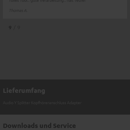
Tolles Tool.. gute Verarbeitung.. halt Teufel
Thomas A.
9
/ 9
Lieferumfang
Audio Y Splitter Kopfhöreranschluss Adapter
Downloads und Service