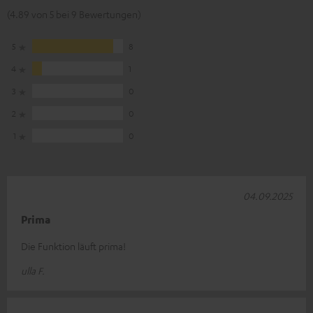
(4.89 von 5 bei 9 Bewertungen)
5
8
4
1
3
0
2
0
1
0
04.09.2025
Prima
Die Funktion läuft prima!
ulla F.