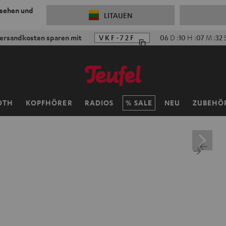
 sehen und
LITAUEN
ersandkosten sparen mit
VKF-72F
06
D
:
10
H
:
07
M
:
31
OTH
KOPFHÖRER
RADIOS
SALE
NEU
ZUBEHÖ