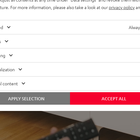
g von Musik vom Smartphone,
uture. For more information, please also take a look at our
privacy policy
an
ion und 3D unterstützt,
ed
Alway
in-Kabel-Anschluss
les Frontgitter aus Metall,
s
X-In, optischer
ing
lization
l content
APPLY SELECTION
ACCEPT ALL