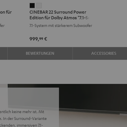
CINEBAR
CINEBAR
on für
CINEBAR 22 Surround Power
22
22
Edition für Dolby Atmos "7.1-Set"
Surround
Surround
fer
7.1-System mit stärkerem Subwoofer
Power
Power
Edition
Edition
999,
€
99
für
für
Dolby
Dolby
BEWERTUNGEN
ACCESSORIES
Atmos
Atmos
"7.1-
"7.1-
Set"
Set"
Schwarz
Weiß
ntlich keine mehr ist. Mit
e. In der Surround-Variante
ckenden, immersiven 7.1-