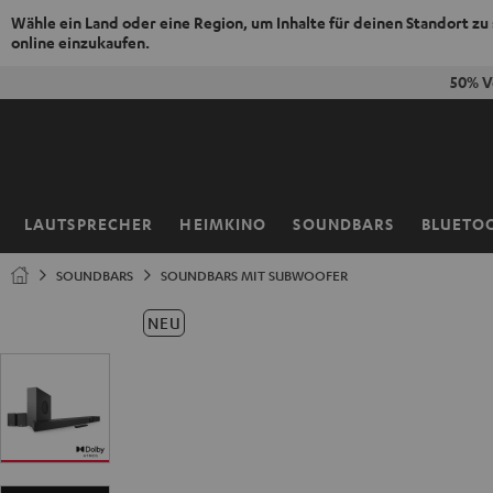
Wähle ein Land oder eine Region, um Inhalte für deinen Standort zu
online einzukaufen.
ZUM
50% V
NHALT
RINGEN
LAUTSPRECHER
HEIMKINO
SOUNDBARS
BLUETO
Startseite
SOUNDBARS
SOUNDBARS MIT SUBWOOFER
NEU