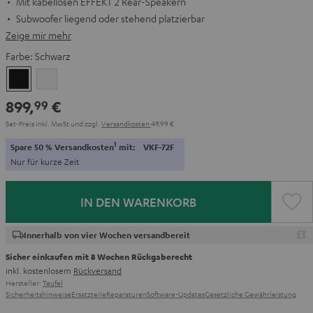
Mit kabellosen EFFEKT 2 Rear-Speakern
Subwoofer liegend oder stehend platzierbar
Zeige mir mehr
Farbe:
Schwarz
Schwarz
Weiß
899,
€
99
Set-Preis inkl. MwSt
und zzgl.
Versandkosten
49,99 €
1
Spare 50 % Versandkosten
mit:
VKF-72F
Nur für kurze Zeit
IN DEN WARENKORB
Innerhalb von vier Wochen versandbereit
Sicher einkaufen mit 8 Wochen Rückgaberecht
inkl. kostenlosem
Rückversand
Hersteller:
Teufel
Sicherheitshinweise
Ersatzteile
Reparaturen
Software-Updates
Gesetzliche Gewährleistung