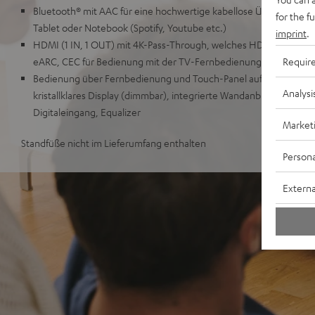
Bluetooth® mit AAC für eine hochwertige kabellose Übertragun
for the f
Tablet oder Notebook (Spotify, Youtube etc.)
imprint
.
HDMI (1 IN, 1 OUT) mit 4K-Pass-Through, welches HDR, Dolby Vis
Requir
eARC, CEC für Bedienung mit der TV-Fernbedienung, einfacher E
Bedienung über Fernbedienung und Touch-Panel auf dem Gerät, ed
Analysi
kristallklares Display (dimmbar), integrierte Wandanbringung, AU
Digitaleingang, Equalizer
Market
Standfüße nicht im Lieferumfang enthalten
Persona
Externa