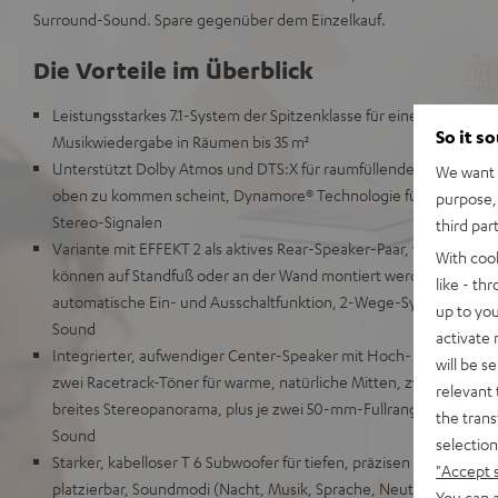
Surround-Sound. Spare gegenüber dem Einzelkauf.
Die Vorteile im Überblick
Leistungsstarkes 7.1-System der Spitzenklasse für eine extrem dr
So it s
Musikwiedergabe in Räumen bis 35 m²
Unterstützt Dolby Atmos und DTS:X für raumfüllenden, cineasti
We want t
oben zu kommen scheint, Dynamore® Technologie für eine Verbr
purpose, 
Stereo-Signalen
third par
Variante mit EFFEKT 2 als aktives Rear-Speaker-Paar, werden kab
With coo
können auf Standfuß oder an der Wand montiert werden, Reichwei
like - th
automatische Ein- und Ausschaltfunktion, 2-Wege-System für real
up to you
Sound
activate
Integrierter, aufwendiger Center-Speaker mit Hoch- und Mitteltö
will be s
zwei Racetrack-Töner für warme, natürliche Mitten, zwei leistung
relevant 
breites Stereopanorama, plus je zwei 50-mm-Fullrange-Töner für
the trans
Sound
selection
Starker, kabelloser T 6 Subwoofer für tiefen, präzisen Bass, lieg
"Accept 
platzierbar, Soundmodi (Nacht, Musik, Sprache, Neutral) und Kla
You can a