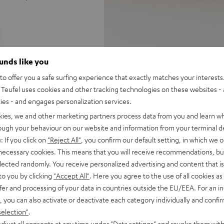
uckvolle TV-, Gaming- und
ounds like you
schen 3D-Sound, der auch von
o offer you a safe surfing experience that exactly matches your interests.
eiterung der Bühne bei
Teufel uses cookies and other tracking technologies on these websites - 
ties - and engages personalization services.
ellos per Funk angesteuert,
kies, we and other marketing partners process data from you and learn w
ten von bis zu 15 m,
rough your behaviour on our website and information from your terminal de
istischen 7.1-Surround-
: If you click on
"Reject All"
, you confirm our default setting, in which we o
 necessary cookies. This means that you will receive recommendations, bu
ner in koaxialer Anordnung,
elected randomly. You receive personalized advertising and content that is 
sstarke Hochtöner für ein
to you by clicking
"Accept All"
. Here you agree to the use of all cookies as 
 reflektierenden Surround
fer and processing of your data in countries outside the EU/EEA. For an in
, you can also activate or deactivate each category individually and confi
end unterm Sofa oder stehend
selection"
.
ngeinstellungen wählbar
djust all consents at any time under "Data settings" and revoke them with