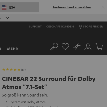
Anderes Land auswählen
USA
S
SUPPORT
GESCHÄFTSKUNDEN
STORE FINDER
No
R
MEHR
Suche
Mein
Artikel
Konto
im
Warenk
(19)
CINEBAR 22 Surround für Dolby
Atmos "7.1-Set"
So groß kann Sound sein.
7.1-System mit Dolby Atmos