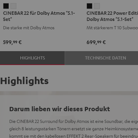
CINEBAR
CINEBAR
CINEBAR
CINEBAR
CINEBAR 22 für Dolby Atmos "5.1-
CINEBAR 22 Power Editi
22
22
22
22
Set"
Dolby Atmos "5.1-Set"
für
für
Power
Power
Die starke mit Dolby Atmos
Mit stärkerem T 10 Subwoo
Dolby
Dolby
Edition
Edition
Atmos
Atmos
für
für
599,
€
699,
€
99
99
"5.1-
"5.1-
Dolby
Dolby
Set"
Set"
Atmos
Atmos
HIGHLIGHTS
TECHNISCHE DATEN
Schwarz
Weiß
"5.1-
"5.1-
Set"
Set"
Schwarz
Weiß
Highlights
Darum lieben wir dieses Produkt
Die CINEBAR 22 Surround für Dolby Atmos ist eine Soundbar, die eige
gleich 8 leistungsstarken Tönern ersetzt sie ganze Heimkinosystem
kommt sie mit den kabellosen EFFEKT 2 Rear-Speakern für beeindru