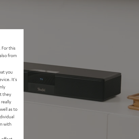
 For this
also from
hat you
vice. It's
nly
t they
really
well as to
dividual
rm with
 effect