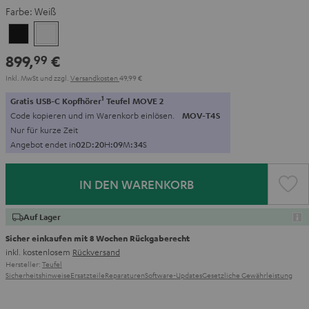
Farbe:
Weiß
Schwarz
Weiß
899,
€
99
Inkl. MwSt
und zzgl.
Versandkosten
49,99 €
1
Gratis USB-C Kopfhörer
Teufel MOVE 2
Code kopieren und im Warenkorb einlösen.
MOV-T4S
Nur für kurze Zeit
Angebot endet in
0
2
D
:
2
0
H
:
0
9
M
:
3
3
S
IN DEN WARENKORB
Auf Lager
Sicher einkaufen mit 8 Wochen Rückgaberecht
inkl. kostenlosem
Rückversand
Hersteller:
Teufel
Sicherheitshinweise
Ersatzteile
Reparaturen
Software-Updates
Gesetzliche Gewährleistung