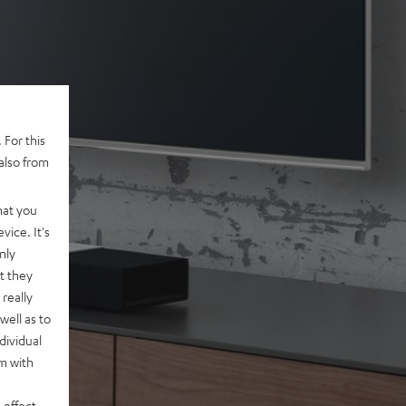
 For this
also from
hat you
vice. It's
nly
t they
really
well as to
dividual
rm with
 effect