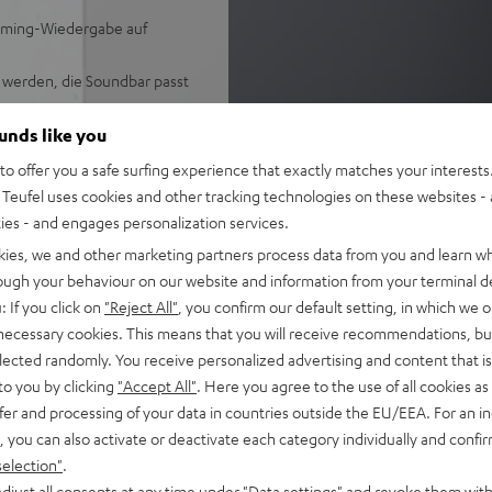
Gaming-Wiedergabe auf
t werden, die Soundbar passt
nt ohne aufdringlich zu
ounds like you
o offer you a safe surfing experience that exactly matches your interests.
l in Räumen bis 30 m²
Teufel uses cookies and other tracking technologies on these websites - 
iring-Speaker für
ties - and engages personalization services.
 bestmögliche
kies, we and other marketing partners process data from you and learn w
rough your behaviour on our website and information from your terminal de
gie (verlustfrei, High
: If you click on
"Reject All"
, you confirm our default setting, in which we o
potify Free)
 necessary cookies. This means that you will receive recommendations, bu
für Ein-Kabel-Anschluss am
elected randomly. You receive personalized advertising and content that is 
ßbar
to you by clicking
"Accept All"
. Here you agree to the use of all cookies as 
ntegrierte Wandanbringung,
fer and processing of your data in countries outside the EU/EEA. For an in
, you can also activate or deactivate each category individually and confi
selection"
.
Serie oder der Teufel Home
djust all consents at any time under "Data settings" and revoke them with