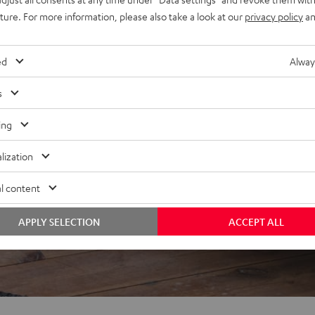
uture. For more information, please also take a look at our
privacy policy
an
ed
Alway
s
ing
ei 480 Bewertungen)
lization
WERTUNGEN
l content
APPLY SELECTION
ACCEPT ALL