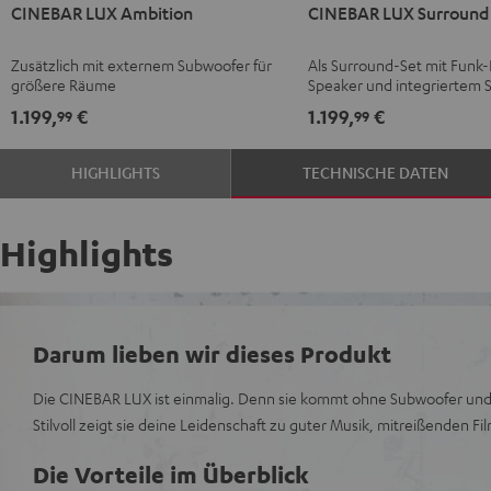
CINEBAR LUX Ambition
CINEBAR LUX Surround 
LUX
LUX
LUX
LUX
Ambition
Ambition
Surround
Surround
Zusätzlich mit externem Subwoofer für
Als Surround-Set mit Funk-
Schwarz
Schwarz
"5.0-
"5.0-
größere Räume
Speaker und integriertem 
/
Set"
Set"
1.199,
€
1.199,
€
99
99
Weiß
Schwarz
Weiß
HIGHLIGHTS
TECHNISCHE DATEN
Highlights
Darum lieben wir dieses Produkt
Die CINEBAR LUX ist einmalig. Denn sie kommt ohne Subwoofer und 
Stilvoll zeigt sie deine Leidenschaft zu guter Musik, mitreißenden 
Die Vorteile im Überblick