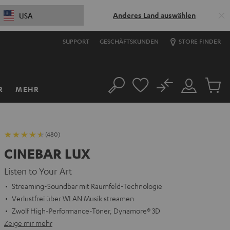
Anderes Land auswählen
USA
SUPPORT
GESCHÄFTSKUNDEN
STORE FINDER
No
R
MEHR
Suche
Mein
Artikel
Konto
im
Warenk
(480)
CINEBAR LUX
Listen to Your Art
Streaming-Soundbar mit Raumfeld-Technologie
Verlustfrei über WLAN Musik streamen
Zwölf High-Performance-Töner, Dynamore® 3D
Zeige mir mehr