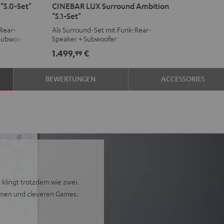
"5.0-Set"
CINEBAR LUX Surround Ambition
LUX
LUX
"5.1-Set"
Surround
Surround
Rear-
Als Surround-Set mit Funk-Rear-
Ambition
Ambition
Subwoofer
Speaker + Subwoofer
"5.1-
"5.1-
1.499,
€
99
Set"
Set"
Schwarz
Weiß
BEWERTUNGEN
ACCESSORIES
klingt trotzdem wie zwei.
Filmen und cleveren Games.