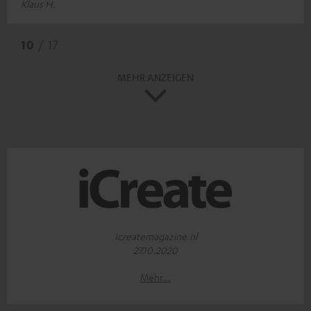
Klaus H.
10
/ 17
MEHR ANZEIGEN
Icreatemagazine.nl
27.10.2020
Mehr...