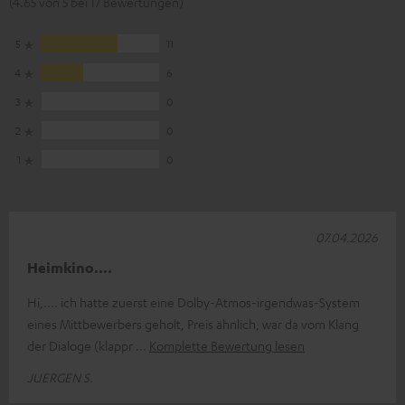
(4.65 von 5 bei 17 Bewertungen)
5
11
4
6
3
0
2
0
1
0
07.04.2026
Heimkino....
Hi,.... ich hatte zuerst eine Dolby-Atmos-irgendwas-System
eines Mittbewerbers geholt, Preis ähnlich, war da vom Klang
der Dialoge (klappr
Komplette Bewertung lesen
JUERGEN S.