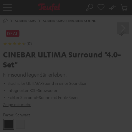
ZUM
NHALT
No
Abs
Startseite
Suche
RINGEN
Artike
im
SOUNDBARS
SOUNDBARS SURROUND SOUND
Waren
DEAL
(17)
CINEBAR ULTIMA Surround "4.0-
Set"
Filmsound legendär erleben.
Brachialer ULTIMA-Sound in einer Soundbar
Integrierter XXL-Subwoofer
Echter Surround-Sound mit Funk-Rears
Zeige mir mehr
Farbe:
Schwarz
Schwarz
Weiß