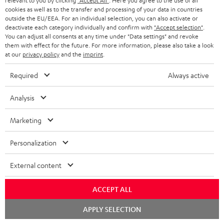
e
a
relevant to you by clicking
"Accept All"
. Here you agree to the use of all
e
Teufel Support
m
cookies as well as to the transfer and processing of your data in countries
x
k
n
Häufige Fragen
V
outside the EU/EEA. For an individual selection, you can also activate or
deactivate each category individually and confirm with
"Accept selection"
.
i
Kontakt
t
z
e
You can adjust all consents at any time under "Data settings" and revoke
Store Finder
k
d
them with effect for the future. For more information, please also take a look
u
r
Erlebe unsere Produkte hautnah und lass dich
at our
privacy policy
and the
imprint
.
o
a
r
s
persönlich im Store beraten.
n
t
Required
Always active
G
Übersicht
a
e
a
n
Analysis
n
r
d
Marketing
a
1
Gültig bis 08.08.2026, 23:59 Uhr. Gratis Move 2 ab einem
n
Mindesteinkaufswert von 300 EUR. Gültig nur beim Kauf ausgewählter
Personalization
Produkte bzw. für Bestellungen mit teilnahmeberechtigten Produkten.
t
Ausgenommen sind Produkte von Drittanbietern (Third-Party-Produkte).
External content
i
Nicht gültig für bereits getätigte Käufe. Keine Barauszahlung. Nur für
Privatkunden. Nicht mit anderen Aktionsgutscheinen kombinierbar. Der
e
ACCEPT ALL
Weiterverkauf von Aktionsgutscheinen ist untersagt. Der Gutschein verliert
im Falle eines Verkaufs seine Gültigkeit. Die genauen Bedingungen
Chat
APPLY SELECTION
entnehmen Sie bitte den
AGB
.
starten