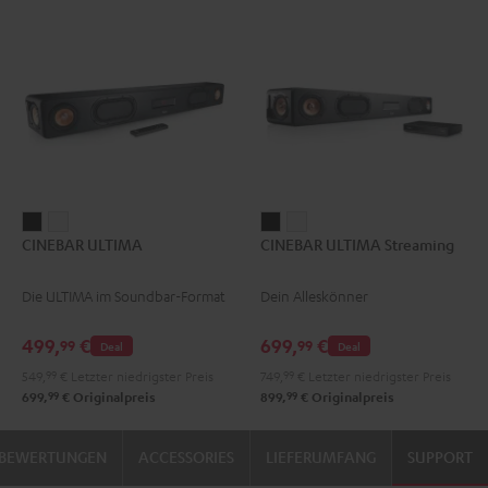
CINEBAR
CINEBAR
CINEBAR
CINEBAR
CINEBAR ULTIMA
CINEBAR ULTIMA Streaming
ULTIMA
ULTIMA
ULTIMA
ULTIMA
Schwarz
Weiß
Streaming
Streaming
Die ULTIMA im Soundbar-Format
Dein Alleskönner
Schwarz
Weiß
499,
€
699,
€
99
99
Deal
Deal
549,
99
€
Letzter niedrigster Preis
749,
99
€
Letzter niedrigster Preis
99
99
699,
€
Originalpreis
899,
€
Originalpreis
BEWERTUNGEN
ACCESSORIES
LIEFERUMFANG
SUPPORT