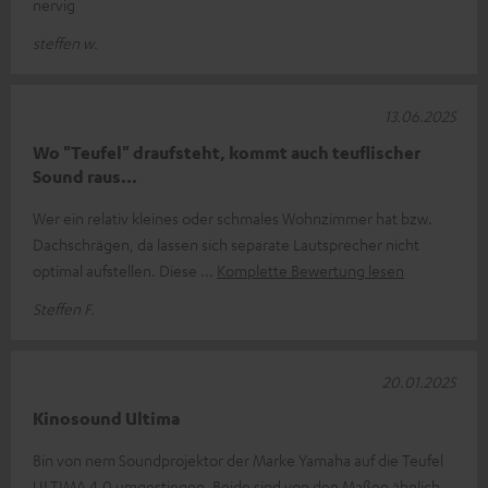
nervig
steffen w.
13.06.2025
Wo "Teufel" draufsteht, kommt auch teuflischer
Sound raus...
Wer ein relativ kleines oder schmales Wohnzimmer hat bzw.
Dachschrägen, da lassen sich separate Lautsprecher nicht
optimal aufstellen. Diese
Komplette Bewertung lesen
Steffen F.
20.01.2025
Kinosound Ultima
Bin von nem Soundprojektor der Marke Yamaha auf die Teufel
ULTIMA 4.0 umgestiegen. Beide sind von den Maßen ähnlich