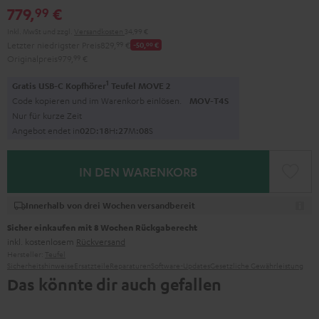
779,
€
99
Inkl. MwSt
und zzgl.
Versandkosten
34,99 €
Letzter niedrigster Preis
829,
99
€
-50,
00
€
Originalpreis
979,
99
€
1
Gratis USB-C Kopfhörer
Teufel MOVE 2
Code kopieren und im Warenkorb einlösen.
MOV-T4S
Nur für kurze Zeit
Angebot endet in
0
2
D
:
1
8
H
:
2
7
M
:
0
7
S
IN DEN WARENKORB
Innerhalb von drei Wochen versandbereit
Sicher einkaufen mit 8 Wochen Rückgaberecht
inkl. kostenlosem
Rückversand
Hersteller:
Teufel
Sicherheitshinweise
Ersatzteile
Reparaturen
Software-Updates
Gesetzliche Gewährleistung
Das könnte dir auch gefallen