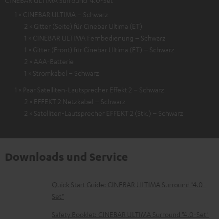
CINEBAR ULTIMA Surround "4.0-Set"
1 × CINEBAR ULTIMA – Schwarz
2 × Gitter (Seite) für Cinebar Ultima (ET)
1 × CINEBAR ULTIMA Fernbedienung – Schwarz
1 × Gitter (Front) für Cinebar Ultima (ET) – Schwarz
2 × AAA-Batterie
1 × Stromkabel – Schwarz
1 × Paar Satelliten-Lautsprecher Effekt 2 – Schwarz
2 × EFFEKT 2 Netzkabel – Schwarz
2 × Satelliten-Lautsprecher EFFEKT 2 (Stk.) – Schwarz
Downloads und Service
D
Quick Start Guide: CINEBAR ULTIMA Surround "4.0-
Set"
o
k
Safety Booklet: CINEBAR ULTIMA Surround "4.0-Set"