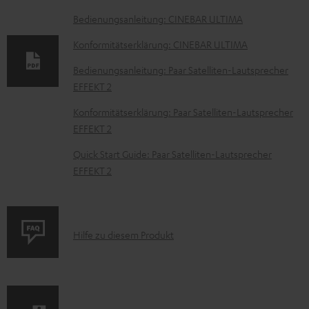
u
Bedienungsanleitung: CINEBAR ULTIMA
m
Konformitätserklärung: CINEBAR ULTIMA
e
Bedienungsanleitung: Paar Satelliten-Lautsprecher
n
EFFEKT 2
t
Konformitätserklärung: Paar Satelliten-Lautsprecher
e
EFFEKT 2
z
Quick Start Guide: Paar Satelliten-Lautsprecher
u
EFFEKT 2
m
H
e
P
Hilfe zu diesem Produkt
r
r
u
o
n
d
t