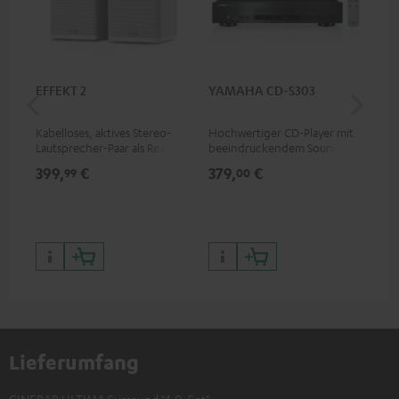
EFFEKT 2
YAMAHA CD-S303
Pan
DP
Kabelloses, aktives Stereo-
Hochwertiger CD-Player mit
Ult
Lautsprecher-Paar als Rear-
beeindruckendem Sound und
Dol
Speaker-Erweiterungsset für
wertiger Verarbeitung
Unt
399,
€
379,
€
17
99
00
geeignete Teufel Systeme
HDR
Bil
Kon
Lieferumfang