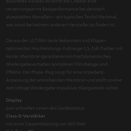
Bassreflex-Kanälen erreicht die Cinebar eine
verzerrungsarme Bassperformance bei dennoch
akzeptablen Abmaßen – ein typisches Teufel Merkmal,
was sonst bei keinem anderen Hersteller zu finden ist.
Die aus der ULTIMA-Serie bekannten und Klippel-
optimierten Hochleistungs-Fullrange-3,5-Zoll-Treiber mit
Kevlar-Membran garantieren ein hochdynamisches
Wiedergabeverhalten komplexer Filmdialoge und -
Effekte. Der Phase-Plug sorgt für eine Impedanz-
Anpassung der antreibenden Membran und stellt so eine
zeitrichtige Wiedergabe impulsiver Klanganteile sicher.
Display
zum schnellen Lesen des Gerätestatus
Class-D-Verstärker
mit einer Gesamtleistung von 380 Watt