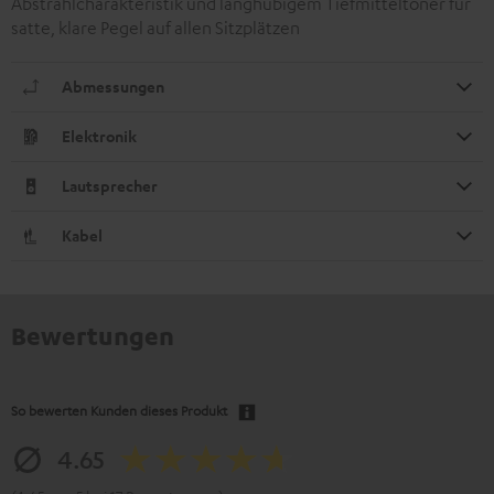
Abstrahlcharakteristik und langhubigem Tiefmitteltöner für
satte, klare Pegel auf allen Sitzplätzen
Abmessungen
Elektronik
Lautsprecher
Kabel
Bewertungen
So bewerten Kunden dieses Produkt
4.65