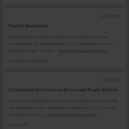
30.08.2025
Positiv überrascht
Eigentlich habe ich die Anlage nur auf Empfehlung eines
Freundes geholt. Zuerst dachte ich mir "Was kann da schon
groß besser sein" (vorher
Komplette Bewertung lesen
Angélique Charlotte B.
29.08.2025
5.1 Surround Set Consono 25 concept Power Edition
Ich war am Anfang wirklich nochmal erschlagen von der Größe
des Subwoofers, aber er hält was er verspricht, der Sound ist
bombastisch und ic
Komplette Bewertung lesen
Manuel M.