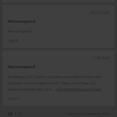
08.04.2025
Hervorragend
Hervorragend
Jörg K.
11.02.2025
Hervorragend
Bestellung und Zulieferung haben einwandfrei funktioniert.
Qualitativ hochwertiges Produkt. Klare, reine Töne und
beeindruckender Bass. Unk
Komplette Bewertung lesen
Gerd G.
*
10
/ 13
automatisiert übersetzt durch