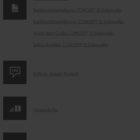
u
m
Bedienungsanleitung: CONCEPT 12 Subwoofer
e
Konformitätserklärung: CONCEPT 12 Subwoofer
n
Quick Start Guide: CONCEPT 12 Subwoofer
t
Safety Booklet: CONCEPT 12 Subwoofer
e
z
u
P
Hilfe zu diesem Produkt
m
r
H
o
e
d
r
I
Versandinfos
u
u
n
k
n
f
t
t
o
F