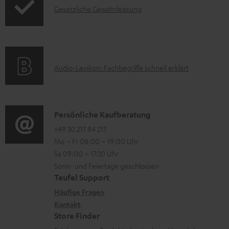
e
I
Gesetzliche Gewährleistung
r
A
r
n
m
Q
l
f
a
s
a
o
t
d
A
Audio-Lexikon: Fachbegriffe schnell erklärt
r
i
e
u
m
o
n
d
a
n
i
K
Persönliche Kaufberatung
t
e
o
o
+49 30 217 84 217
i
n
Mo – Fr 08:00 – 19:00 Uhr
-
n
o
z
Sa 09:00 – 17:30 Uhr
L
t
n
u
Sonn- und Feiertage geschlossen
e
a
e
Teufel Support
m
x
k
n
Häufige Fragen
V
i
Kontakt
t
z
e
Store Finder
k
d
u
r