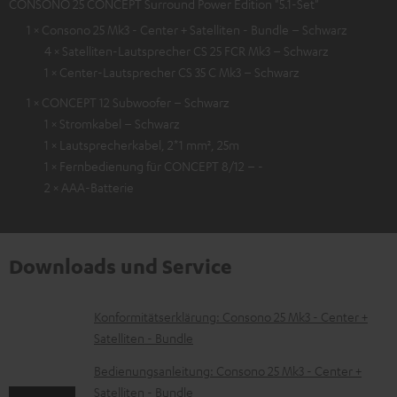
CONSONO 25 CONCEPT Surround Power Edition "5.1-Set"
1 × Consono 25 Mk3 - Center + Satelliten - Bundle – Schwarz
4 × Satelliten-Lautsprecher CS 25 FCR Mk3 – Schwarz
1 × Center-Lautsprecher CS 35 C Mk3 – Schwarz
1 × CONCEPT 12 Subwoofer – Schwarz
1 × Stromkabel – Schwarz
1 × Lautsprecherkabel, 2*1 mm², 25m
1 × Fernbedienung für CONCEPT 8/12 – -
2 × AAA-Batterie
Downloads und Service
D
Konformitätserklärung: Consono 25 Mk3 - Center +
Satelliten - Bundle
o
k
Bedienungsanleitung: Consono 25 Mk3 - Center +
Satelliten - Bundle