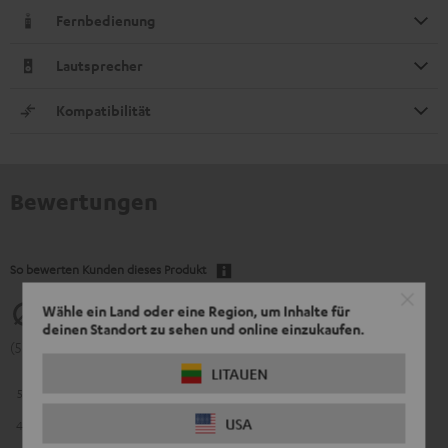
Fernbedienung
Lautsprecher
Kompatibilität
Bewertungen
So bewerten Kunden dieses Produkt
5
Wähle ein Land oder eine Region, um Inhalte für
deinen Standort zu sehen und online einzukaufen.
(5 von 5 bei 13 Bewertungen)
LITAUEN
5
13
USA
4
0