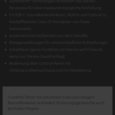
Dynamore®-Technologie verbreitert das Stereo-
Panorama für eine imposante klangliche Einhüllung
5.1-USB-C-Soundkartenfunktion, AUX-In und Optical-In,
hocheffizienter Class-D-Verstärker von Texas
Instruments
automatisches Aufwachen aus dem Standby
Klangeinstellungen für unterschiedliche Aufstellungen
Schaltbare Upmix-Funktion von Stereo auf 5.1-Sound,
wenn nur Stereo-Sound anliegt
Bedienung über Control-Panel mit
Hintergrundbeleuchtung und Fernbedienung
Frontfire-Töner mit extremem Hub und riesigem
Bassreflexkanal verhindert Strömungsgeräusche auch
bei hohen Pegeln