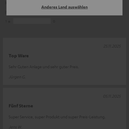
3
0
Anderes Land auswählen
2
0
1
0
25.11.2025
Top Ware
Sehr Guten Anlage und sehr guter Preis.
Jürgen G.
05.11.2025
Fünf Sterne
Super Service, super Produkt und super Preis-Leistung.
Jens W.