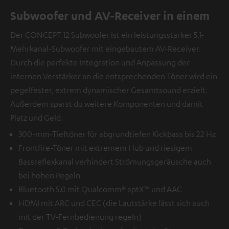
Subwoofer und AV-Receiver in einem
Der CONCEPT 12 Subwoofer ist ein leistungsstarker 5.1-
Mehrkanal-Subwoofer mit eingebautem AV-Receiver.
Durch die perfekte Integration und Anpassung der
internen Verstärker an die entsprechenden Töner wird ein
pegelfester, extrem dynamischer Gesamtsound erzielt.
Außerdem sparst du weitere Komponenten und damit
Platz und Geld.
300-mm-Tieftöner für abgrundtiefen Kickbass bis 22 Hz
Frontfire-Töner mit extremem Hub und riesigem
Bassreflexkanal verhindert Strömungsgeräusche auch
bei hohen Pegeln
Bluetooth 5.0 mit Qualcomm® aptX™ und AAC
HDMI mit ARC und CEC (die Lautstärke lässt sich auch
mit der TV-Fernbedienung regeln)