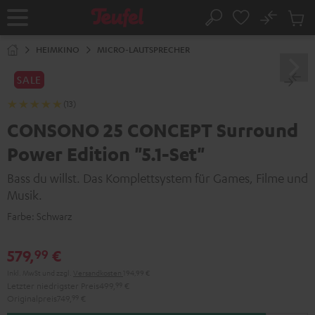
ZUM
NHALT
No
Abs
Startseite
Suche
RINGEN
Artike
im
HEIMKINO
MICRO-LAUTSPRECHER
Waren
SALE
(13)
CONSONO 25 CONCEPT Surround
Power Edition "5.1-Set"
Bass du willst. Das Komplettsystem für Games, Filme und
Musik.
Farbe:
Schwarz
579,
€
99
Inkl. MwSt
und zzgl.
Versandkosten
194,99 €
Letzter niedrigster Preis
499,
99
€
Originalpreis
749,
99
€