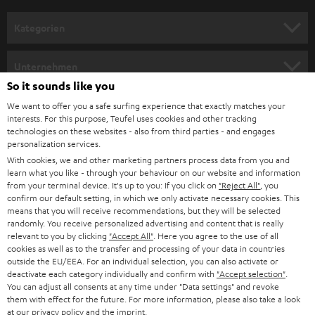
a
n
Kategorien
m
HEIMKINO
e
Unternehmen
l
So it sounds like you
HEIMKINO-KOMPLETTANLAGEN
SUPPORT
d
Teufel Onlineshops
We want to offer you a safe surfing experience that exactly matches your
interests. For this purpose, Teufel uses cookies and other tracking
SOUNDBARS
u
KARRIERE
technologies on these websites - also from third parties - and engages
DEUTSCHLAND
personalization services.
n
STEREO
With cookies, we and other marketing partners process data from you and
PRESSE & MARKETING
g
learn what you like - through your behaviour on our website and information
ÖSTERREICH
SMART HOME
from your terminal device. It's up to you: If you click on
"Reject All"
, you
GESCHÄFTSKUNDEN
confirm our default setting, in which we only activate necessary cookies. This
means that you will receive recommendations, but they will be selected
SCHWEIZ
BLUETOOTH-LAUTSPRECHER
PARTNERPROGRAMM
randomly. You receive personalized advertising and content that is really
relevant to you by clicking
"Accept All"
. Here you agree to the use of all
KOPFHÖRER
cookies as well as to the transfer and processing of your data in countries
NIEDERLANDE
BLOG
outside the EU/EEA. For an individual selection, you can also activate or
deactivate each category individually and confirm with
"Accept selection"
.
BLUETOOTH-KOPFHÖRER
NEWSLETTER
You can adjust all consents at any time under "Data settings" and revoke
BELGIEN
them with effect for the future. For more information, please also take a look
STEREOANLAGEN
at our
privacy policy
and the
imprint
.
STORES