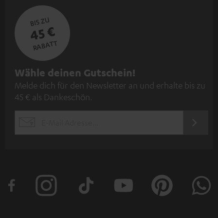
BIS ZU
45 €
RABATT
N
Wähle deinen Gutschein!
Melde dich für den Newsletter an und erhalte bis zu
e
45 € als Dankeschön.
w
s
JETZT
EMAIL
l
ANME
WIDGET
e
t
t
e
r