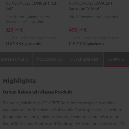
CONSONO 25 CONCEPT "2.1-
CONSONO 25 CONCEPT
25
25
Set"
Surround "5.1-Set"
CONCEPT
CONCEPT
Fürs Stereo-Gaming mit AV-
Mit AV-Receiver im Subwoofer
"2.1-
Surround
Receiver im Subwoofer
Set"
"5.1-
329,
€
479,
€
99
99
Schwarz
Set"
299,
99
€
Letzter niedrigster Preis
399,
99
€
Letzter niedrigster Preis
Schwarz
99
99
399,
€
Originalpreis
549,
€
Originalpreis
BEWERTUNGEN
ACCESSORIES
LIEFERUMFANG
SUPPORT
Highlights
Darum lieben wir dieses Produkt
Die neue, spielfertige CONCEPT-Serie beherbergt einen optimal
angepassten AV-Receiver im Subwoofer. Somit sparst du dir weitere
Komponenten und genießt massiven, beeindruckenden Surround-
Sound für Games, Filmton und Musik: am TV-Gerät oder direkt am PC.