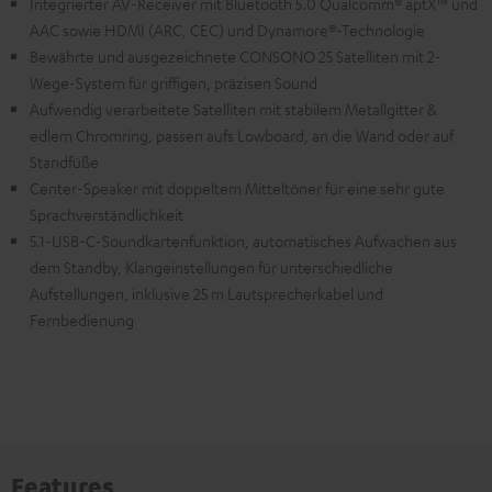
Integrierter AV-Receiver mit Bluetooth 5.0 Qualcomm® aptX™ und
AAC sowie HDMI (ARC, CEC) und Dynamore®-Technologie
Bewährte und ausgezeichnete CONSONO 25 Satelliten mit 2-
Wege-System für griffigen, präzisen Sound
Aufwendig verarbeitete Satelliten mit stabilem Metallgitter &
edlem Chromring, passen aufs Lowboard, an die Wand oder auf
Standfüße
Center-Speaker mit doppeltem Mitteltöner für eine sehr gute
Sprachverständlichkeit
5.1-USB-C-Soundkartenfunktion, automatisches Aufwachen aus
dem Standby, Klangeinstellungen für unterschiedliche
Aufstellungen, inklusive 25 m Lautsprecherkabel und
Fernbedienung
Features