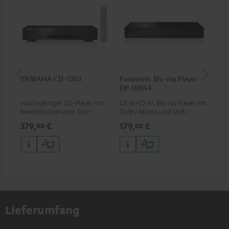
YAMAHA CD-S303
Panasonic Blu-ray Player
1,5
DP-UB154
C7
Hochwertiger CD-Player mit
Ultra HD 4K Blu-ray Player mit
Ver
beeindruckendem Sound und
Dolby Atmos und Multi HDR-
Kab
wertiger Verarbeitung
Unterstützung inklusive
mm
379,
€
179,
€
19
00
00
HDR10+ für eine überragende
Bildqualität mit lebensechten
Kontrasten und Farben
Lieferumfang