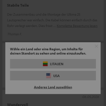
Stabile Teile
Der Zusammenbau und die Montage der Ultima 25
Lautsprecher war einfach. Die Kabel können einfach durch das
Rohr verlegt werden. Dies frisst
Komplette Bewertung lesen
Thomas F.
Wähle ein Land oder eine Region, um Inhalte für
10.05.2026
deinen Standort zu sehen und online einzukaufen.
Formschön und stabil
LITAUEN
Leicht aufzubauen, sehen gut aus und sind sehr stabil.
Allerdings auch nicht gerade preiswert.
USA
Arjan v.
Anderes Land auswählen
06.05.2026
Wundervoll