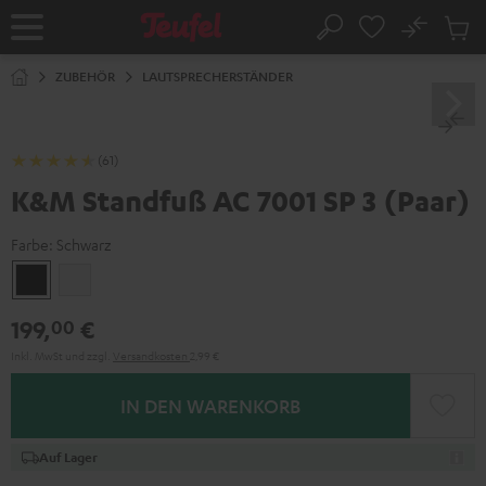
ZUM
NHALT
No
Abs
Startseite
Suche
RINGEN
Artike
im
ZUBEHÖR
LAUTSPRECHERSTÄNDER
Waren
(61)
K&M Standfuß AC 7001 SP 3 (Paar)
Farbe:
Schwarz
Schwarz
Weiß
199,
€
00
Inkl. MwSt
und zzgl.
Versandkosten
2,99 €
IN DEN WARENKORB
Auf Lager