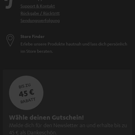
Support & Kontakt
Rückgabe / Rücktritt
Sendungsverfolgung
Store Finder
Erlebe unsere Produkte hautnah und lass dich persönlich
im Store beraten.
BIS ZU
45 €
RABATT
N
Wähle deinen Gutschein!
Melde dich für den Newsletter an und erhalte bis zu
e
45 € als Dankeschön.