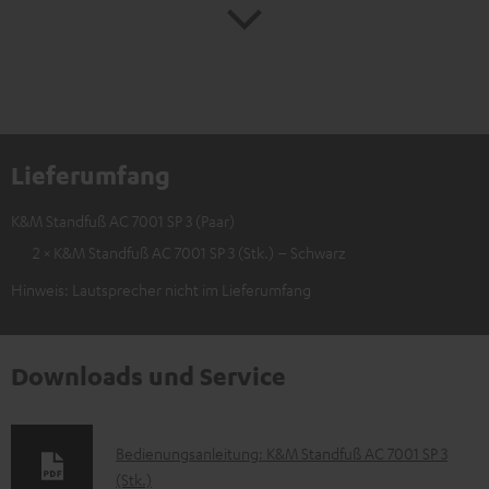
Lieferumfang
K&M Standfuß AC 7001 SP 3 (Paar)
2 × K&M Standfuß AC 7001 SP 3 (Stk.) – Schwarz
Hinweis: Lautsprecher nicht im Lieferumfang
Downloads und Service
D
Bedienungsanleitung: K&M Standfuß AC 7001 SP 3
(Stk.)
o