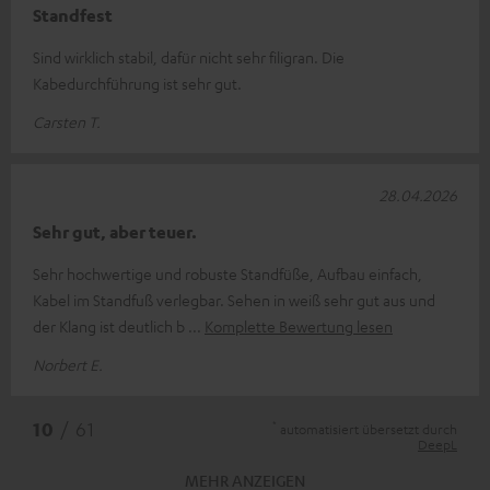
Standfest
Sind wirklich stabil, dafür nicht sehr filigran. Die
Kabedurchführung ist sehr gut.
Carsten T.
28.04.2026
Sehr gut, aber teuer.
Sehr hochwertige und robuste Standfüße, Aufbau einfach,
Kabel im Standfuß verlegbar. Sehen in weiß sehr gut aus und
der Klang ist deutlich b
Komplette Bewertung lesen
Norbert E.
*
10
/ 61
automatisiert übersetzt durch
DeepL
MEHR ANZEIGEN