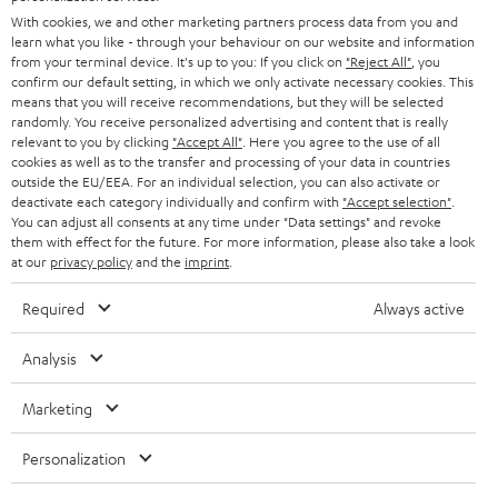
n
STEREO
With cookies, we and other marketing partners process data from you and
PRESSE & MARKETING
g
learn what you like - through your behaviour on our website and information
ÖSTERREICH
SMART HOME
from your terminal device. It's up to you: If you click on
"Reject All"
, you
GESCHÄFTSKUNDEN
confirm our default setting, in which we only activate necessary cookies. This
means that you will receive recommendations, but they will be selected
SCHWEIZ
BLUETOOTH-LAUTSPRECHER
PARTNERPROGRAMM
randomly. You receive personalized advertising and content that is really
relevant to you by clicking
"Accept All"
. Here you agree to the use of all
KOPFHÖRER
cookies as well as to the transfer and processing of your data in countries
NIEDERLANDE
BLOG
outside the EU/EEA. For an individual selection, you can also activate or
deactivate each category individually and confirm with
"Accept selection"
.
BLUETOOTH-KOPFHÖRER
NEWSLETTER
You can adjust all consents at any time under "Data settings" and revoke
BELGIEN
them with effect for the future. For more information, please also take a look
STEREOANLAGEN
at our
privacy policy
and the
imprint
.
STORES
FRANKREICH
LAUTSPRECHER
Required
Always active
DEINE VORTEILE BEI TEUFEL
POLEN
ULTIMA-SERIE
Analysis
TEUFEL STORY
Technische Änderungen, Tippfehler und Irrtum vorbehalten. Das auf unseren
IN-EAR-KOPFHÖRER
Marketing
SPANIEN
UNSER MANAGEMENT
Fotos abgebildete Zubehör ist nicht im Lieferumfang enthalten. Etwaige
Entsorgungsgebühren für Batterien sind im Preis inbegriffen.
FANSHOP
Personalization
NACHHALTIGKEIT
ITALIEN
©2026 Lautsprecher Teufel GmbH - All rights reserved.