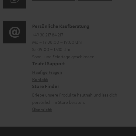
n
r
i
u
t
m
o
d
e
a
n
i
K
Persönliche Kaufberatung
r
t
e
o
o
+49 30 217 84 217
l
i
n
Mo – Fr 08:00 – 19:00 Uhr
-
n
a
o
z
Sa 09:00 – 17:30 Uhr
L
t
d
n
u
Sonn- und Feiertage geschlossen
e
a
e
e
Teufel Support
m
x
k
n
n
Häufige Fragen
V
i
Kontakt
t
z
e
Store Finder
k
d
u
r
Erlebe unsere Produkte hautnah und lass dich
o
a
r
s
persönlich im Store beraten.
n
t
G
Übersicht
a
e
a
n
n
r
d