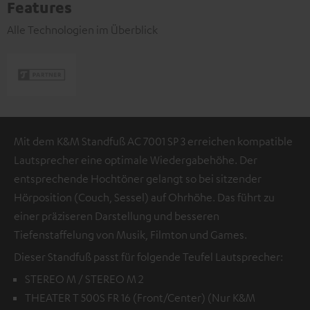
Features
Alle Technologien im Überblick
Mit dem K&M Standfuß AC 7001 SP 3 erreichen kompatible
Lautsprecher eine optimale Wiedergabehöhe. Der
entsprechende Hochtöner gelangt so bei sitzender
Hörposition (Couch, Sessel) auf Ohrhöhe. Das führt zu
einer präziseren Darstellung und besseren
Tiefenstaffelung von Musik, Filmton und Games.
Dieser Standfuß passt für folgende Teufel Lautsprecher:
STEREO M / STEREO M 2
THEATER T 500S FR 16 (Front/Center) (Nur K&M