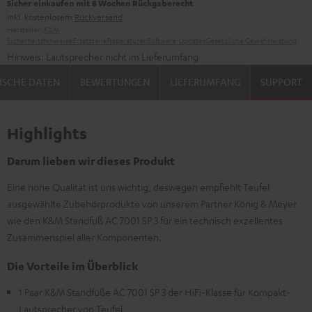
Sicher einkaufen mit 8 Wochen Rückgaberecht
inkl. kostenlosem
Rückversand
Hersteller:
K&M
Sicherheitshinweise
Ersatzteile
Reparaturen
Software-Updates
Gesetzliche Gewährleistung
Hinweis: Lautsprecher nicht im Lieferumfang
ISCHE DATEN
BEWERTUNGEN
LIEFERUMFANG
SUPPORT
Highlights
Darum lieben wir dieses Produkt
Eine hohe Qualität ist uns wichtig, deswegen empfiehlt Teufel
ausgewählte Zubehörprodukte von unserem Partner König & Meyer
wie den K&M Standfuß AC 7001 SP 3 für ein technisch exzellentes
Zusammenspiel aller Komponenten.
Die Vorteile im Überblick
1 Paar K&M Standfüße AC 7001 SP 3 der HiFi-Klasse für Kompakt-
Lautsprecher von Teufel