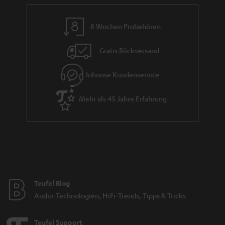
a
n
8 Wochen Probehören
t
i
Gratis Rückversand
e
Inhouse Kundenservice
Mehr als 45 Jahre Erfahrung
Teufel Blog
Audio-Technologien, HiFi-Trends, Tipps & Tricks
Teufel Support