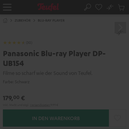
ZUM
NHALT
No
Abs
Startseite
Suche
RINGEN
Artike
im
ZUBEHÖR
BLU-RAY PLAYER
Waren
(30)
Panasonic Blu-ray Player DP-
UB154
Filme so scharf wie der Sound von Teufel.
Farbe:
Schwarz
179,
€
00
Inkl. MwSt
und zzgl.
Versandkosten
9,99 €
IN DEN WARENKORB