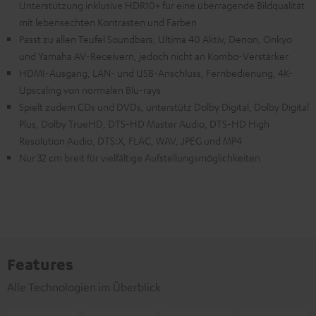
Unterstützung inklusive HDR10+ für eine überragende Bildqualität
mit lebensechten Kontrasten und Farben
Passt zu allen Teufel Soundbars, Ultima 40 Aktiv, Denon, Onkyo
und Yamaha AV-Receivern, jedoch nicht an Kombo-Verstärker
HDMI-Ausgang, LAN- und USB-Anschluss, Fernbedienung, 4K-
Upscaling von normalen Blu-rays
Spielt zudem CDs und DVDs, unterstütz Dolby Digital, Dolby Digital
Plus, Dolby TrueHD, DTS-HD Master Audio, DTS-HD High
Resolution Audio, DTS:X, FLAC, WAV, JPEG und MP4
Nur 32 cm breit für vielfältige Aufstellungsmöglichkeiten
Features
Alle Technologien im Überblick