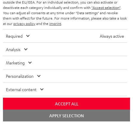
outside the EU/EEA. For an individual selection, you can also activate or
deactivate each category individually and confirm with
"Accept selection"
.
BLUETOOTH-KOPFHÖRER
NEWSLETTER
You can adjust all consents at any time under "Data settings" and revoke
BELGIEN
them with effect for the future. For more information, please also take a look
STEREOANLAGEN
at our
privacy policy
and the
imprint
.
STORES
FRANKREICH
LAUTSPRECHER
Required
Always active
DEINE VORTEILE BEI TEUFEL
POLEN
ULTIMA-SERIE
Analysis
TEUFEL STORY
Technische Änderungen, Tippfehler und Irrtum vorbehalten. Das auf unseren
IN-EAR-KOPFHÖRER
Marketing
SPANIEN
UNSER MANAGEMENT
Fotos abgebildete Zubehör ist nicht im Lieferumfang enthalten. Etwaige
Entsorgungsgebühren für Batterien sind im Preis inbegriffen.
FANSHOP
Personalization
NACHHALTIGKEIT
ITALIEN
©2026 Lautsprecher Teufel GmbH - All rights reserved.
NEUHEITEN
External content
UNSERE WERTE
USA
Impressum
AGB
Datenschutz
Daten-Einstellungen
EU Data Act
BARRIEREFREIHEIT
ACCEPT ALL
Vertrag widerrufen
WEITERE LÄNDER
Chat
APPLY SELECTION
starten