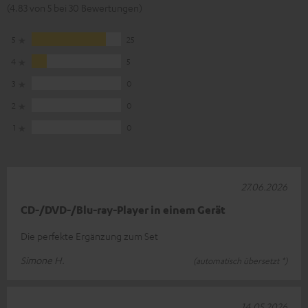
(4.83 von 5 bei 30 Bewertungen)
5
25
4
5
3
0
2
0
1
0
27.06.2026
CD-/DVD-/Blu-ray-Player in einem Gerät
Die perfekte Ergänzung zum Set
Simone H.
(automatisch übersetzt *)
14.05.2026