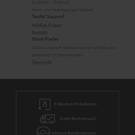
z
Sa 09:00 – 17:30 Uhr
L
t
d
n
u
Sonn- und Feiertage geschlossen
e
a
e
e
Teufel Support
m
x
k
n
n
Häufige Fragen
V
i
Kontakt
t
z
e
Store Finder
k
d
u
r
Erlebe unsere Produkte hautnah und lass dich
o
a
r
s
persönlich im Store beraten.
n
t
G
Übersicht
a
e
a
n
n
r
d
a
n
8 Wochen Probehören
t
i
Gratis Rückversand
e
Inhouse Kundenservice