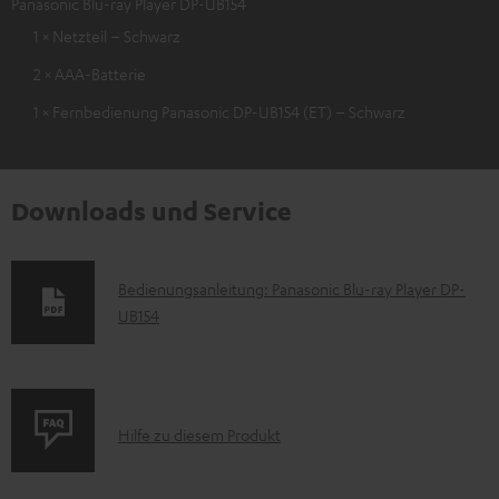
Panasonic Blu-ray Player DP-UB154
1 × Netzteil – Schwarz
2 × AAA-Batterie
1 × Fernbedienung Panasonic DP-UB154 (ET) – Schwarz
Downloads und Service
D
Bedienungsanleitung: Panasonic Blu-ray Player DP-
UB154
o
k
u
m
P
Hilfe zu diesem Produkt
e
r
n