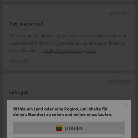
12.09.2025
Tut, was er soll
Wurde quasi nur als Backup gekauft, weil wir einfach noch sehr
viele (ältere) DVDs und Blurays haben. Spielt alles problemlos
ab und harmon
Komplette Bewertung lesen
Michael R.
05.07.2025
Sehr gut
schnelle Lieferung, spielt alle Formate incl. Musik-CD. Ich bin
Wähle ein Land oder eine Region, um Inhalte für
sehr zufrieden, eben Panasonic-Qualität. Ist zwar etwas teuer,
deinen Standort zu sehen und online einzukaufen.
aber Qualitä
Komplette Bewertung lesen
LITAUEN
Hans-Juergen H.