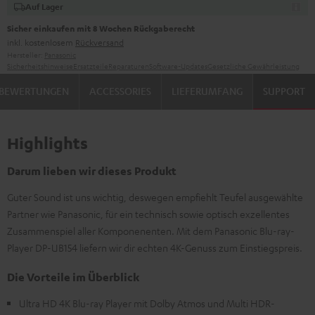
Auf Lager
Sicher einkaufen mit 8 Wochen Rückgaberecht
inkl. kostenlosem
Rückversand
Hersteller:
Panasonic
Sicherheitshinweise
Ersatzteile
Reparaturen
Software-Updates
Gesetzliche Gewährleistung
BEWERTUNGEN
ACCESSORIES
LIEFERUMFANG
SUPPORT
Highlights
Darum lieben wir dieses Produkt
Guter Sound ist uns wichtig, deswegen empfiehlt Teufel ausgewählte
Partner wie Panasonic, für ein technisch sowie optisch exzellentes
Zusammenspiel aller Komponenenten. Mit dem Panasonic Blu-ray-
Player DP-UB154 liefern wir dir echten 4K-Genuss zum Einstiegspreis.
Die Vorteile im Überblick
Ultra HD 4K Blu-ray Player mit Dolby Atmos und Multi HDR-