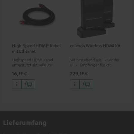
High-Speed HDMI® Kabel
celexon Wireless HDMI Kit
mit Ethernet
Highspeed HDMI-Kabel
Set bestehend aus 1 x Sender
unterstützt aktuelle Standards
& 1 x -Empfänger für kabellose
wie z.B. 4K 50/60p und 4K 3D
HDMI-Signalübertragung
16,
€
229,
€
99
99
(Audio/Video) bis zu 30
Metern (Sichtverbindung)
Lieferumfang