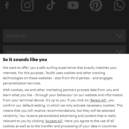
e
r
a
n
Kategorien
m
HEIMKINO
e
Unternehmen
l
So it sounds like you
HEIMKINO-KOMPLETTANLAGEN
SUPPORT
d
Teufel Onlineshops
We want to offer you a safe surfing experience that exactly matches your
interests. For this purpose, Teufel uses cookies and other tracking
SOUNDBARS
u
KARRIERE
technologies on these websites - also from third parties - and engages
DEUTSCHLAND
personalization services.
n
STEREO
With cookies, we and other marketing partners process data from you and
PRESSE & MARKETING
g
learn what you like - through your behaviour on our website and information
ÖSTERREICH
SMART HOME
from your terminal device. It's up to you: If you click on
"Reject All"
, you
GESCHÄFTSKUNDEN
confirm our default setting, in which we only activate necessary cookies. This
means that you will receive recommendations, but they will be selected
SCHWEIZ
BLUETOOTH-LAUTSPRECHER
PARTNERPROGRAMM
randomly. You receive personalized advertising and content that is really
relevant to you by clicking
"Accept All"
. Here you agree to the use of all
KOPFHÖRER
cookies as well as to the transfer and processing of your data in countries
NIEDERLANDE
BLOG