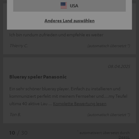
USA
19.06.2025
Anderes Land auswählen
Super!
Ich bin rundum zufrieden und empfehle es weiter
Thierry C.
(automatisch übersetzt *)
08.04.2025
Blueray speler Panasonic
Ein sehr schöner blueray player. Einfach zu installieren und
kommuniziert perfekt mit meinem Fernseher und....my Teufel
ultima 40 aktive Lau
Komplette Bewertung lesen
Ton B.
(automatisch übersetzt *)
*
10
/ 30
automatisiert übersetzt durch
DeepL