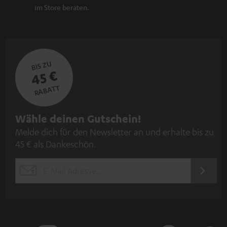
im Store beraten.
BIS ZU
45 €
RABATT
N
Wähle deinen Gutschein!
Melde dich für den Newsletter an und erhalte bis zu
e
45 € als Dankeschön.
w
s
JETZT
EMAIL
l
ANME
WIDGET
e
t
t