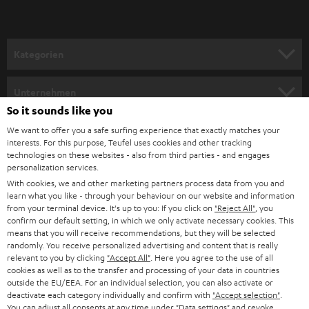
r
a
n
Kategorien
m
HEIMKINO
e
Unternehmen
l
So it sounds like you
HEIMKINO-KOMPLETTANLAGEN
SUPPORT
d
Teufel Onlineshops
We want to offer you a safe surfing experience that exactly matches your
interests. For this purpose, Teufel uses cookies and other tracking
SOUNDBARS
u
KARRIERE
technologies on these websites - also from third parties - and engages
DEUTSCHLAND
personalization services.
n
STEREO
With cookies, we and other marketing partners process data from you and
PRESSE & MARKETING
g
learn what you like - through your behaviour on our website and information
ÖSTERREICH
SMART HOME
from your terminal device. It's up to you: If you click on
"Reject All"
, you
GESCHÄFTSKUNDEN
confirm our default setting, in which we only activate necessary cookies. This
means that you will receive recommendations, but they will be selected
SCHWEIZ
BLUETOOTH-LAUTSPRECHER
PARTNERPROGRAMM
randomly. You receive personalized advertising and content that is really
relevant to you by clicking
"Accept All"
. Here you agree to the use of all
KOPFHÖRER
cookies as well as to the transfer and processing of your data in countries
NIEDERLANDE
BLOG
outside the EU/EEA. For an individual selection, you can also activate or
deactivate each category individually and confirm with
"Accept selection"
.
BLUETOOTH-KOPFHÖRER
NEWSLETTER
You can adjust all consents at any time under "Data settings" and revoke