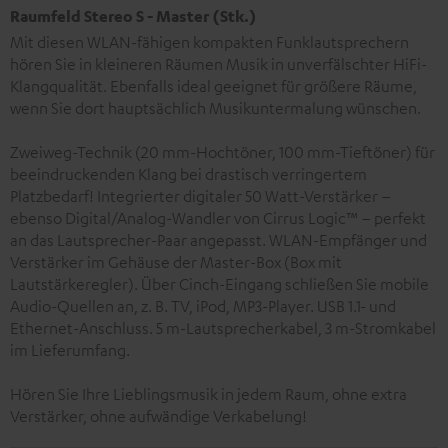
Raumfeld Stereo S - Master (Stk.)
Mit diesen WLAN-fähigen kompakten Funklautsprechern
hören Sie in kleineren Räumen Musik in unverfälschter HiFi-
Klangqualität. Ebenfalls ideal geeignet für größere Räume,
wenn Sie dort hauptsächlich Musikuntermalung wünschen.
Zweiweg-Technik (20 mm-Hochtöner, 100 mm-Tieftöner) für
beeindruckenden Klang bei drastisch verringertem
Platzbedarf! Integrierter digitaler 50 Watt-Verstärker –
ebenso Digital/Analog-Wandler von Cirrus Logic™ – perfekt
an das Lautsprecher-Paar angepasst. WLAN-Empfänger und
Verstärker im Gehäuse der Master-Box (Box mit
Lautstärkeregler). Über Cinch-Eingang schließen Sie mobile
Audio-Quellen an, z. B. TV, iPod, MP3-Player. USB 1.1- und
Ethernet-Anschluss. 5 m-Lautsprecherkabel, 3 m-Stromkabel
im Lieferumfang.
Hören Sie Ihre Lieblingsmusik in jedem Raum, ohne extra
Verstärker, ohne aufwändige Verkabelung!