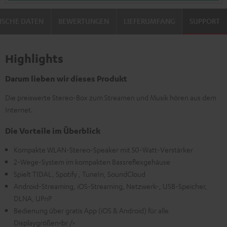
ISCHE DATEN
BEWERTUNGEN
LIEFERUMFANG
SUPPORT
Highlights
Darum lieben wir dieses Produkt
Die preiswerte Stereo-Box zum Streamen und Musik hören aus dem
Internet.
Die Vorteile im Überblick
Kompakte WLAN-Stereo-Speaker mit 50-Watt-Verstärker
2-Wege-System im kompakten Bassreflexgehäuse
Spielt TIDAL, Spotify , TuneIn, SoundCloud
Android-Streaming, iOS-Streaming, Netzwerk-, USB-Speicher,
DLNA, UPnP
Bedienung über gratis App (iOS & Android) für alle
Displaygrößen<br />