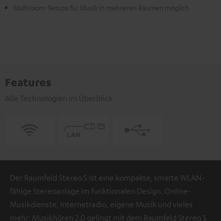
Multiroom-Setups für Musik in mehreren Räumen möglich
Features
Alle Technologien im Überblick
Der Raumfeld Stereo S ist eine kompakte, smarte WLAN-
fähige Stereoanlage im funktionalen Design. Online-
Musikdienste, Internetradio, eigene Musik und vieles
mehr: Musikhören 2.0 gelingt mit dem Raumfeld Stereo S