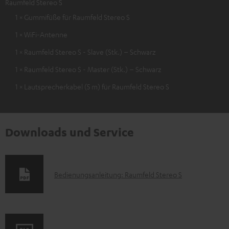
Raumfeld Stereo S
1 × Gummifüße für Raumfeld Stereo S
1 × WiFi-Antenne
1 × Raumfeld Stereo S - Slave (Stk.) – Schwarz
1 × Raumfeld Stereo S - Master (Stk.) – Schwarz
1 × Lautsprecherkabel (5 m) für Raumfeld Stereo S
Downloads und Service
D
Bedienungsanleitung: Raumfeld Stereo S
o
k
u