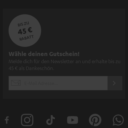
BIS ZU
45 €
RABATT
N
Wähle deinen Gutschein!
Melde dich für den Newsletter an und erhalte bis zu
e
45 € als Dankeschön.
w
s
JETZT
EMAIL
l
ANME
WIDGET
e
t
t
e