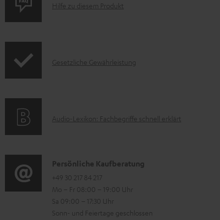
P
m
Hilfe zu diesem Produkt
r
e
o
n
d
t
I
Gesetzliche Gewährleistung
u
e
n
k
z
f
t
u
o
F
m
A
Audio-Lexikon: Fachbegriffe schnell erklärt
r
A
H
u
m
Q
e
d
a
s
r
i
K
Persönliche Kaufberatung
t
u
o
o
+49 30 217 84 217
i
n
Mo – Fr 08:00 – 19:00 Uhr
-
n
o
t
Sa 09:00 – 17:30 Uhr
L
t
n
e
Sonn- und Feiertage geschlossen