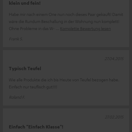
klein und fein!
Habe mir nach einem One nun noch dieses Paar gekauft! Damit
wäre die Rundum Beschallung in der Wohnung nun komplett!
Ohne Probleme in das W-
Komplette Bewertung lesen
Frank S.
27.04.2015
Typisch Teufel
Wie alle Produkte die ich bis Heute von Teufel bezogen habe.
Einfach nur teuflisch gut!!!!
Roland F.
27.02.2015
Einfach "Einfach Klasse"!