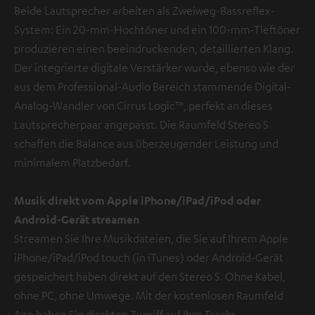
Beide Lautsprecher arbeiten als Zweiweg-Bassreflex-
System: Ein 20-mm-Hochtöner und ein 100-mm-Tieftöner
produzieren einen beeindruckenden, detaillierten Klang.
Der integrierte digitale Verstärker wurde, ebenso wie der
aus dem Professional-Audio Bereich stammende Digital-
Analog-Wandler von Cirrus Logic™, perfekt an dieses
Lautsprecherpaar angepasst. Die Raumfeld Stereo S
schaffen die Balance aus überzeugender Leistung und
minimalem Platzbedarf.
Musik direkt vom Apple iPhone/iPad/iPod oder
Android-Gerät streamen
Streamen Sie Ihre Musikdateien, die Sie auf Ihrem Apple
iPhone/iPad/iPod touch (in iTunes) oder Android-Gerät
gespeichert haben direkt auf den Stereo S. Ohne Kabel,
ohne PC, ohne Umwege. Mit der kostenlosen Raumfeld
App haben Sie direkten Zugriff auf Ihre Tracks.