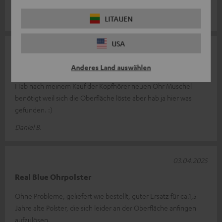
Carsten K.
LITAUEN
USA
29.05.2025
Top Ersatzteil
Anderes Land auswählen
Hab nach meinem Kauf der Kopfhörer neuen Ohr Muschel
benötigt weil sich die Oberfläche löste aber hab ja hier was
gefunden. :)
Daniel B.
03.04.2025
Real Blue Ohrpolster
Ohne Probleme, geliefert wie bestellt, guter Ersatz für ca.1,5
Jahre alte Polster, die sich leider an der Oberfläche anfingen
aufzulösen.