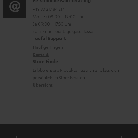
u
i
K
Persönliche Kaufberatung
t
n
o
o
+49 30 217 84 217
i
Mo – Fr 08:00 – 19:00 Uhr
t
-
n
o
Sa 09:00 – 17:30 Uhr
e
L
t
n
Sonn- und Feiertage geschlossen
r
e
a
e
Teufel Support
l
x
k
n
Häufige Fragen
a
i
Kontakt
t
z
Store Finder
d
k
d
u
Erlebe unsere Produkte hautnah und lass dich
e
o
a
r
persönlich im Store beraten.
n
n
t
G
Übersicht
e
a
n
r
a
n
t