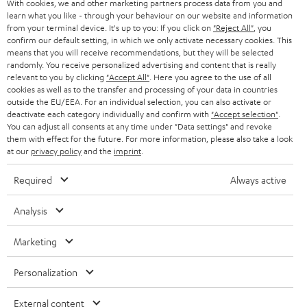
With cookies, we and other marketing partners process data from you and
PRESSE & MARKETING
g
learn what you like - through your behaviour on our website and information
ÖSTERREICH
SMART HOME
from your terminal device. It's up to you: If you click on
"Reject All"
, you
GESCHÄFTSKUNDEN
confirm our default setting, in which we only activate necessary cookies. This
means that you will receive recommendations, but they will be selected
SCHWEIZ
BLUETOOTH-LAUTSPRECHER
PARTNERPROGRAMM
randomly. You receive personalized advertising and content that is really
relevant to you by clicking
"Accept All"
. Here you agree to the use of all
KOPFHÖRER
cookies as well as to the transfer and processing of your data in countries
NIEDERLANDE
BLOG
outside the EU/EEA. For an individual selection, you can also activate or
deactivate each category individually and confirm with
"Accept selection"
.
BLUETOOTH-KOPFHÖRER
NEWSLETTER
You can adjust all consents at any time under "Data settings" and revoke
BELGIEN
them with effect for the future. For more information, please also take a look
STEREOANLAGEN
at our
privacy policy
and the
imprint
.
STORES
FRANKREICH
LAUTSPRECHER
Required
Always active
DEINE VORTEILE BEI TEUFEL
POLEN
ULTIMA-SERIE
Analysis
TEUFEL STORY
Technische Änderungen, Tippfehler und Irrtum vorbehalten. Das auf unseren
IN-EAR-KOPFHÖRER
Marketing
SPANIEN
UNSER MANAGEMENT
Fotos abgebildete Zubehör ist nicht im Lieferumfang enthalten. Etwaige
Entsorgungsgebühren für Batterien sind im Preis inbegriffen.
FANSHOP
Personalization
NACHHALTIGKEIT
ITALIEN
©2026 Lautsprecher Teufel GmbH - All rights reserved.
NEUHEITEN
External content
UNSERE WERTE