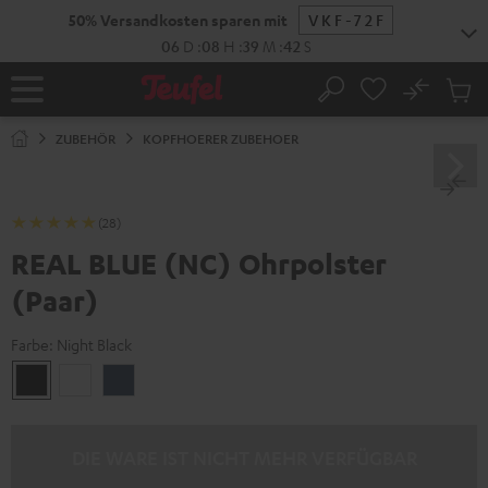
ZUM
50% Versandkosten sparen mit
VKF-72F
NHALT
RINGEN
06
D
:
08
H
:
39
M
:
41
S
No
Abs
Startseite
Suche
Artike
im
ZUBEHÖR
KOPFHOERER ZUBEHOER
Waren
(28)
REAL BLUE (NC) Ohrpolster
(Paar)
Farbe:
Night Black
Night
Pearl
Steel
Black
White
Blue
DIE WARE IST NICHT MEHR VERFÜGBAR