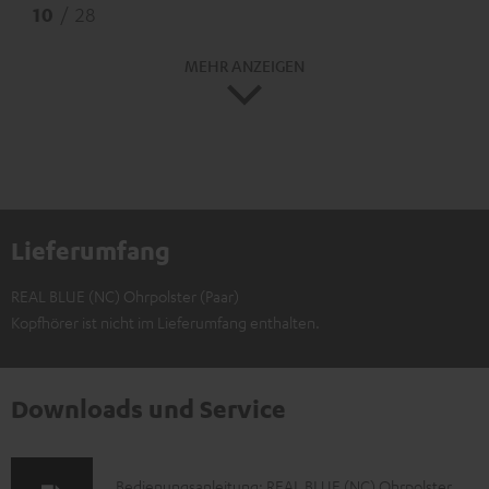
10
/ 28
MEHR ANZEIGEN
Lieferumfang
REAL BLUE (NC) Ohrpolster (Paar)
Kopfhörer ist nicht im Lieferumfang enthalten.
Downloads und Service
D
Bedienungsanleitung: REAL BLUE (NC) Ohrpolster