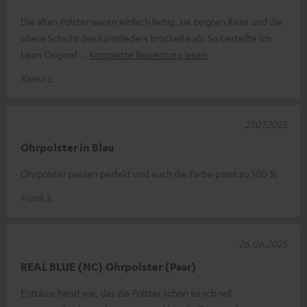
Die alten Polster waren einfach fertig, sie zeigten Risse und die
obere Schicht des Kunstleders bröckelte ab. So bestellte ich
beim Original
Komplette Bewertung lesen
Karen L.
27.07.2025
Ohrpolster in Blau
Ohrpolster passen perfekt und auch die Farbe passt zu 100 %
Frank S.
26.06.2025
REAL BLUE (NC) Ohrpolster (Paar)
Enttäuschend war, das die Polster schon so schnell