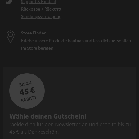
Support & Kontakt
Rückgabe / Rücktritt
Sendungsverfolgung
Store Finder
Erlebe unsere Produkte hautnah und lass dich persönlich
im Store beraten.
BIS ZU
45 €
RABATT
N
Wähle deinen Gutschein!
Melde dich für den Newsletter an und erhalte bis zu
e
45 € als Dankeschön.
w