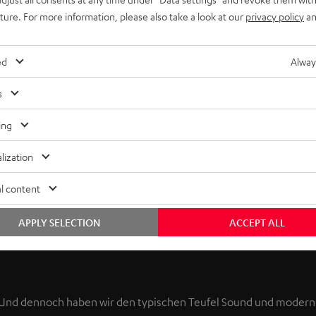
uture. For more information, please also take a look at our
privacy policy
an
ed
Alway
s
ing
lization
l content
APPLY SELECTION
ACCEPT ALL
er. Und dennoch haben wir den typischen Teufel Sound und modern