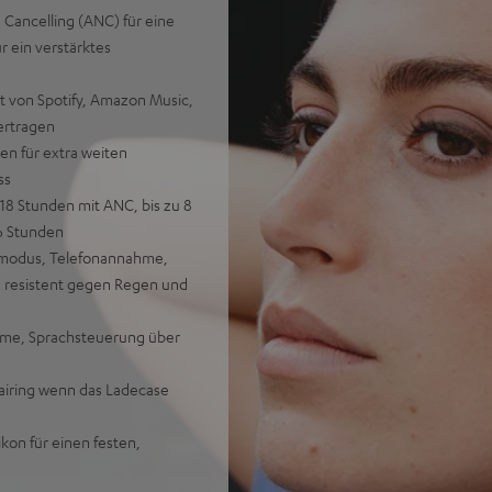
 Cancelling (ANC) für eine
 ein verstärktes
ät von Spotify, Amazon Music,
ertragen
n für extra weiten
ss
18 Stunden mit ANC, bis zu 8
6 Stunden
zmodus, Telefonannahme,
, resistent gegen Regen und
time, Sprachsteuerung über
airing wenn das Ladecase
ikon für einen festen,