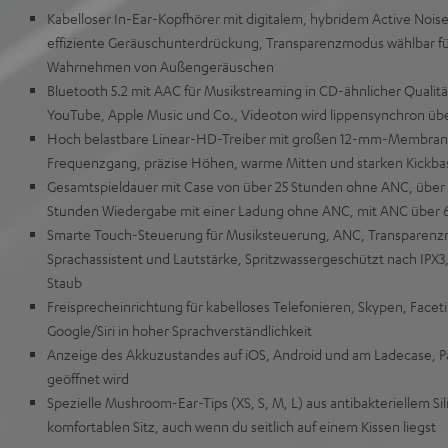
Kabelloser In-Ear-Kopfhörer mit digitalem, hybridem Active Noise
effiziente Geräuschunterdrückung, Transparenzmodus wählbar für
Wahrnehmen von Außengeräuschen
Bluetooth 5.2 mit AAC für Musikstreaming in CD-ähnlicher Qualit
YouTube, Apple Music und Co., Videoton wird lippensynchron üb
Hoch belastbare Linear-HD-Treiber mit großen 12-mm-Membrane
Frequenzgang, präzise Höhen, warme Mitten und starken Kickba
Gesamtspieldauer mit Case von über 25 Stunden ohne ANC, über 
Stunden Wiedergabe mit einer Ladung ohne ANC, mit ANC über 
Smarte Touch-Steuerung für Musiksteuerung, ANC, Transparen
Sprachassistent und Lautstärke, Spritzwassergeschützt nach IPX3
Staub
Freisprecheinrichtung für kabelloses Telefonieren, Skypen, Face
Google/Siri in hoher Sprachverständlichkeit
Anzeige des Akkuzustandes auf iOS, Android und am Ladecase, P
geöffnet wird
Spezielle Mushroom-Ear-Tips (XS, S, M, L) aus antibakteriellem Sil
komfortablen Sitz, auch wenn du seitlich auf einem Kissen liegst