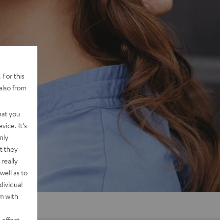
 For this
also from
hat you
vice. It's
nly
t they
really
well as to
dividual
rm with
 effect