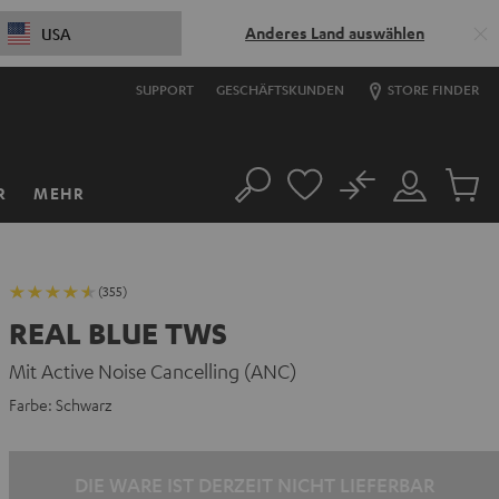
Anderes Land auswählen
USA
SUPPORT
GESCHÄFTSKUNDEN
STORE FINDER
No
R
MEHR
Suche
Mein
Artikel
Konto
im
Warenk
(355)
REAL BLUE TWS
Mit Active Noise Cancelling (ANC)
Farbe:
Schwarz
DIE WARE IST DERZEIT NICHT LIEFERBAR