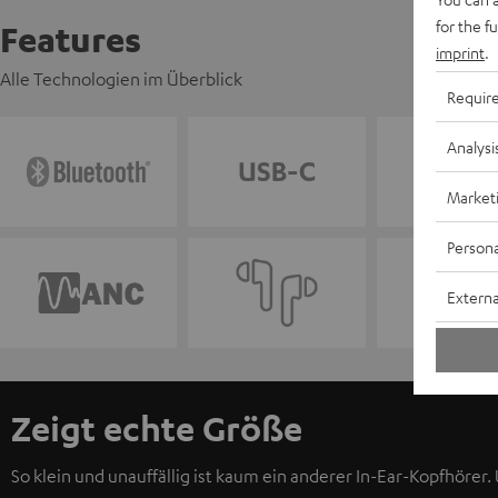
for the f
Features
imprint
.
Alle Technologien im Überblick
Requir
Analysi
Market
Persona
Externa
Zeigt echte Größe
So klein und unauffällig ist kaum ein anderer In-Ear-Kopfhör