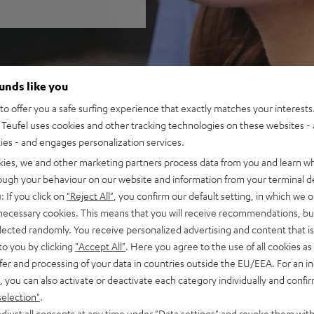
ounds like you
o offer you a safe surfing experience that exactly matches your interests.
Teufel uses cookies and other tracking technologies on these websites - 
ties - and engages personalization services.
kies, we and other marketing partners process data from you and learn w
rough your behaviour on our website and information from your terminal de
: If you click on
"Reject All"
, you confirm our default setting, in which we o
 necessary cookies. This means that you will receive recommendations, bu
elected randomly. You receive personalized advertising and content that is 
to you by clicking
"Accept All"
. Here you agree to the use of all cookies as 
fer and processing of your data in countries outside the EU/EEA. For an in
, you can also activate or deactivate each category individually and confi
selection"
.
djust all consents at any time under "Data settings" and revoke them with