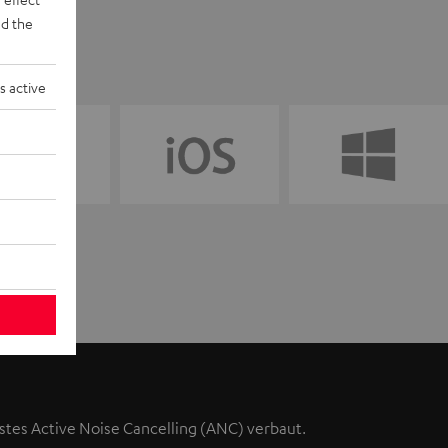
d the
s active
stes Active Noise Cancelling (ANC) verbaut.