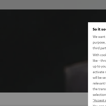
So it s
We want t
purpose, 
third par
With coo
like - th
up to you
activate
will be s
relevant 
the trans
selection
"Accept 
You can a