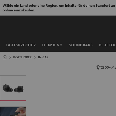
Wähle ein Land oder eine Region, um Inhalte für deinen Standort zu
online einzukaufen.
ZUM
NHALT
RINGEN
LAUTSPRECHER
HEIMKINO
SOUNDBARS
BLUETO
Startseite
KOPFHÖRER
IN-EAR
2300+
Mal