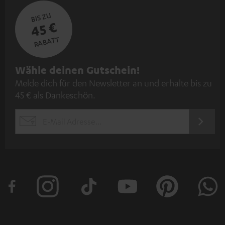
BIS ZU
45 €
RABATT
N
Wähle deinen Gutschein!
Melde dich für den Newsletter an und erhalte bis zu
e
45 € als Dankeschön.
w
s
JETZT
EMAIL
l
ANME
WIDGET
e
t
t
e
r
a