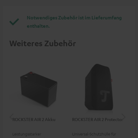
Notwendiges Zubehör ist im Lieferumfang
enthalten.
Weiteres Zubehör
ROCKSTER AIR 2 Akku
ROCKSTER AIR 2 Protector
St
C7
Leistungsstarker
Universal-Schutzhülle für
Uni