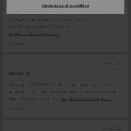
Rockster air 2
Anderes Land auswählen
Ein hervorragendes Produkt wieder mal von Teufel das mir sehr
viel Spaß u. angenehme Zeit bereitet. Top
Verarbeitungsqualität Top Sound a
Komplette Bewertung lesen
Frank N.
16.06.2026
Der Rockt
Der Teufel ROCKSTER Air 2 überzeugt auf ganzer Linie und
gehört für mich zu den besten mobilen Lautsprechern seiner
Klasse. Schon das modern
Komplette Bewertung lesen
Mario P.
13.06.2026