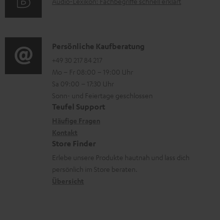
A
Audio-Lexikon: Fachbegriffe schnell erklärt
r
i
l
u
m
o
a
d
a
n
d
i
K
Persönliche Kaufberatung
t
e
e
o
o
+49 30 217 84 217
i
n
n
Mo – Fr 08:00 – 19:00 Uhr
-
n
o
z
Sa 09:00 – 17:30 Uhr
L
t
n
u
Sonn- und Feiertage geschlossen
e
a
e
Teufel Support
m
x
k
n
Häufige Fragen
V
i
Kontakt
t
z
e
Store Finder
k
d
u
r
Erlebe unsere Produkte hautnah und lass dich
o
a
r
s
persönlich im Store beraten.
n
t
G
Übersicht
a
e
a
n
n
r
d