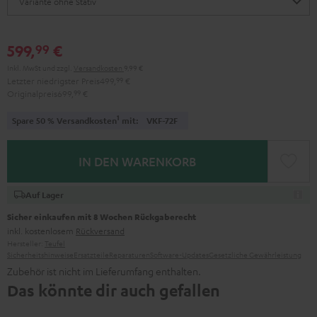
599,
€
99
Inkl. MwSt
und zzgl.
Versandkosten
9,99 €
Letzter niedrigster Preis
499,
99
€
Originalpreis
699,
99
€
1
Spare 50 % Versandkosten
mit:
VKF-72F
IN DEN WARENKORB
Auf Lager
Sicher einkaufen mit 8 Wochen Rückgaberecht
inkl. kostenlosem
Rückversand
Hersteller:
Teufel
Sicherheitshinweise
Ersatzteile
Reparaturen
Software-Updates
Gesetzliche Gewährleistung
Zubehör ist nicht im Lieferumfang enthalten.
Das könnte dir auch gefallen