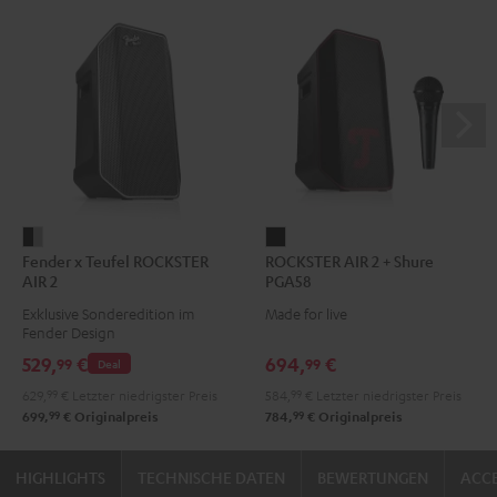
Fender
ROCKSTER
Fender x Teufel ROCKSTER
ROCKSTER AIR 2 + Shure
x
AIR
AIR 2
PGA58
Teufel
2
Exklusive Sonderedition im
Made for live
ROCKSTER
+
Fender Design
AIR
Shure
529,
€
694,
€
99
99
Deal
2
PGA58
629,
99
€
Letzter niedrigster Preis
584,
99
€
Letzter niedrigster Preis
Black
Schwarz
99
99
699,
€
Originalpreis
784,
€
Originalpreis
&
Steel
HIGHLIGHTS
TECHNISCHE DATEN
BEWERTUNGEN
ACCE