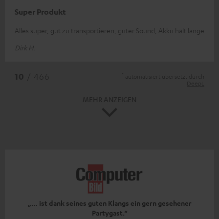
Super Produkt
Alles super, gut zu transportieren, guter Sound, Akku hält lange
Dirk H.
*
10
/ 466
automatisiert übersetzt durch
DeepL
MEHR ANZEIGEN
„… ist dank seines guten Klangs ein gern gesehener
Partygast.“