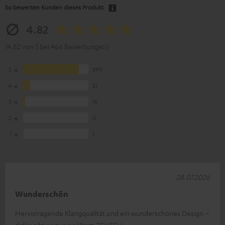
So bewerten Kunden dieses Produkt
4.82
(4.82 von 5 bei 466 Bewertungen)
5
399
4
51
3
15
2
0
1
1
28.07.2026
Wunderschön
Hervorragende Klangqualität und ein wunderschönes Design –