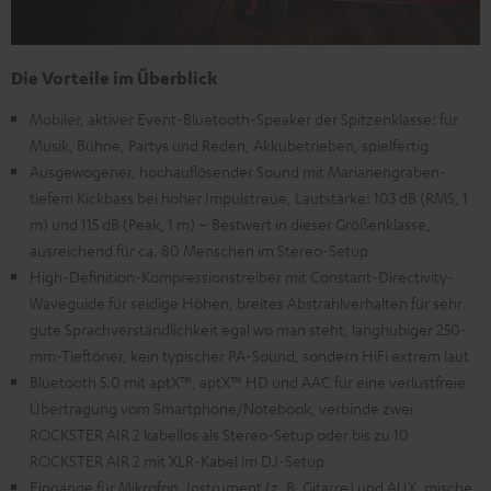
Die Vorteile im Überblick
Mobiler, aktiver Event-Bluetooth-Speaker der Spitzenklasse: für
Musik, Bühne, Partys und Reden, Akkubetrieben, spielfertig
Ausgewogener, hochauflösender Sound mit Marianengraben-
tiefem Kickbass bei hoher Impulstreue, Lautstärke: 103 dB (RMS, 1
m) und 115 dB (Peak, 1 m) – Bestwert in dieser Größenklasse,
ausreichend für ca. 80 Menschen im Stereo-Setup
High-Definition-Kompressionstreiber mit Constant-Directivity-
Waveguide für seidige Höhen, breites Abstrahlverhalten für sehr
gute Sprachverständlichkeit egal wo man steht, langhubiger 250-
mm-Tieftöner, kein typischer PA-Sound, sondern HiFi extrem laut
Bluetooth 5.0 mit aptX™, aptX™ HD und AAC für eine verlustfreie
Übertragung vom Smartphone/Notebook, verbinde zwei
ROCKSTER AIR 2 kabellos als Stereo-Setup oder bis zu 10
ROCKSTER AIR 2 mit XLR-Kabel im DJ-Setup
Eingänge für Mikrofon, Instrument (z. B. Gitarre) und AUX, mische