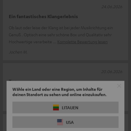
24.06.2026
Ein fantastisches Klangerlebnis
Ob laut oder leise der Klang ist bei jeder Musikrichtung ein
Genuß . Optisch eine sehr schöne Box und Qualitativ sehr
Hochwertige verarbeite
Komplette Bewertung lesen
Jochen M.
20.06.2026
Top
Wähle ein Land oder eine Region, um Inhalte für
Top Produkt
deinen Standort zu sehen und online einzukaufen.
Thomas K.
LITAUEN
USA
17.06.2026