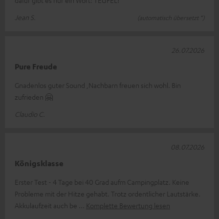
dafür gibt es nur ein Wort: TEUFEL!
Jean S.
(automatisch übersetzt *)
26.07.2026
Pure Freude
Gnadenlos guter Sound ,Nachbarn freuen sich wohl. Bin
zufrieden 🤗
Claudio C.
08.07.2026
Königsklasse
Erster Test - 4 Tage bei 40 Grad aufm Campingplatz. Keine
Probleme mit der Hitze gehabt. Trotz ordentlicher Lautstärke.
Akkulaufzeit auch be
Komplette Bewertung lesen