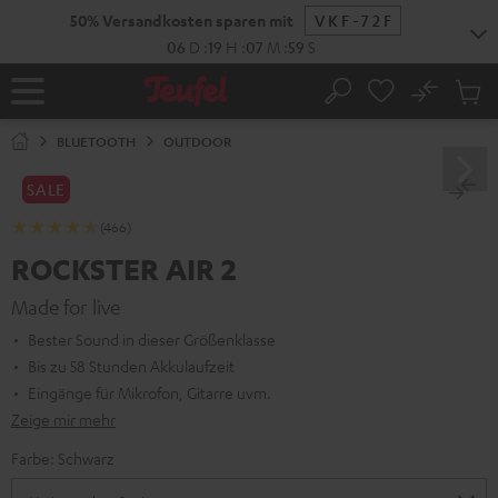
ZUM
50% Versandkosten sparen mit
VKF-72F
NHALT
RINGEN
06
D
:
19
H
:
07
M
:
58
S
No
Abs
Startseite
Suche
Artike
im
BLUETOOTH
OUTDOOR
Waren
SALE
(466)
ROCKSTER AIR 2
Made for live
Bester Sound in dieser Größenklasse
Bis zu 58 Stunden Akkulaufzeit
Eingänge für Mikrofon, Gitarre uvm.
Zeige mir mehr
Farbe:
Schwarz