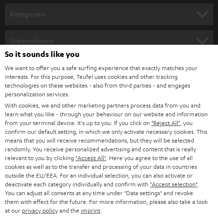
n
Kategorien
m
HEIMKINO
e
Unternehmen
l
So it sounds like you
HEIMKINO-KOMPLETTANLAGEN
SUPPORT
d
Teufel Onlineshops
We want to offer you a safe surfing experience that exactly matches your
interests. For this purpose, Teufel uses cookies and other tracking
SOUNDBARS
u
KARRIERE
technologies on these websites - also from third parties - and engages
DEUTSCHLAND
personalization services.
n
STEREO
With cookies, we and other marketing partners process data from you and
PRESSE & MARKETING
g
learn what you like - through your behaviour on our website and information
ÖSTERREICH
SMART HOME
from your terminal device. It's up to you: If you click on
"Reject All"
, you
GESCHÄFTSKUNDEN
confirm our default setting, in which we only activate necessary cookies. This
means that you will receive recommendations, but they will be selected
SCHWEIZ
BLUETOOTH-LAUTSPRECHER
PARTNERPROGRAMM
randomly. You receive personalized advertising and content that is really
relevant to you by clicking
"Accept All"
. Here you agree to the use of all
KOPFHÖRER
cookies as well as to the transfer and processing of your data in countries
NIEDERLANDE
BLOG
outside the EU/EEA. For an individual selection, you can also activate or
deactivate each category individually and confirm with
"Accept selection"
.
BLUETOOTH-KOPFHÖRER
NEWSLETTER
You can adjust all consents at any time under "Data settings" and revoke
BELGIEN
them with effect for the future. For more information, please also take a look
STEREOANLAGEN
at our
privacy policy
and the
imprint
.
STORES