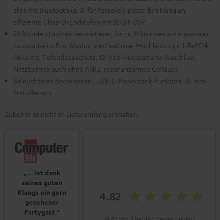
alles mit Bluetooth (z. B. für Karaoke), passe den Klang an,
effiziente Class-D-Endstufen mit 32-Bit-DSP
58 Stunden Laufzeit bei mittlerer, bis zu 31 Stunden auf maximaler
Lautstärke im Eco-Modus, wechselbarer Hochleistungs-LiFePO4-
Akku mit Tiefentladeschutz, 12-Volt-Autobatterie-Anschluss,
Netzbetrieb auch ohne Akku, resonanzarmes Gehäuse
Beleuchtetes Bedienpanel, USB-C-Powerbank-Funktion, 35-mm-
Stativflansch
Zubehör ist nicht im Lieferumfang enthalten.
„… ist dank
seines guten
Klangs ein gern
4.82
gesehener
Partygast.“
(4.82 von 5 bei 466 Bewertungen)