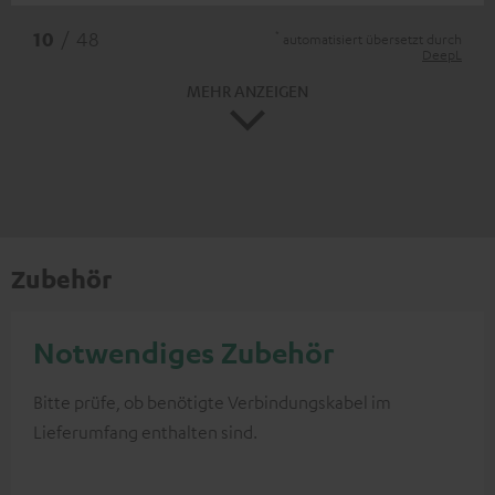
*
10
/ 48
automatisiert übersetzt durch
DeepL
MEHR ANZEIGEN
Zubehör
Notwendiges Zubehör
Bitte prüfe, ob benötigte Verbindungskabel im
Lieferumfang enthalten sind.