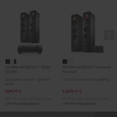
ULTIMA
ULTIMA
ULTIMA
ULTIMA
ULTIMA 40 AKTIV 3 + DUAL
ULTIMA 40 AKTIV 3 Surround
40
40
40
40
DT 250
"4.0-Set"
AKTIV
AKTIV
AKTIV
AKTIV
Legendärer Sound – spielend
ULTIMA Sound sofort spielfertig
3
3
3
3
leicht
+
+
Surround
Surround
999,
€
1.099,
€
99
99
DUAL
DUAL
"4.0-
"4.0-
899,
99
€
Letzter niedrigster Preis
999,
99
€
Letzter niedrigster Preis
DT
DT
Set"
Set"
99
99
1.149,
€
Originalpreis
1.199,
€
Originalpreis
250
250
Schwarz
Weiß
Schwarz
Weiß