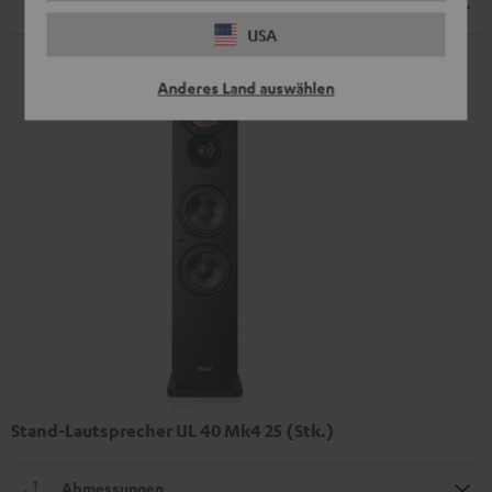
Fernbedienung
USA
Anderes Land auswählen
Stand-Lautsprecher UL 40 Mk4 25 (Stk.)
Abmessungen