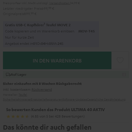
Preis pro Paar inkl. MwSt
und zzgl.
Versandkosten
34,99 €
Letzter niedrigster Preis
699,
99
€
Originalpreis
899,
99
€
1
Gratis USB-C Kopfhörer
Teufel MOVE 2
Code kopieren und im Warenkorb einlösen.
MOV-T4S
Nur für kurze Zeit
Angebot endet in
0
1
D
:
0
4
H
:
0
5
M
:
2
3
S
IN DEN WARENKORB
Auf Lager
Sicher einkaufen mit 8 Wochen Rückgaberecht
inkl. kostenlosem
Rückversand
Hersteller:
Teufel
Sicherheitshinweise
Ersatzteile
Reparaturen
Software-Updates
Gesetzliche Gewährleistung
So bewerten Kunden das Produkt ULTIMA 40 AKTIV
(4.85 von 5 bei 428 Bewertungen)
Das könnte dir auch gefallen