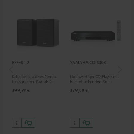
EFFEKT 2
YAMAHA CD-S303
Pan
DP
Kabelloses, aktives Stereo-
Hochwertiger CD-Player mit
Ult
Lautsprecher-Paar als Rear-
beeindruckendem Sound und
Dol
Speaker-Erweiterungsset für
wertiger Verarbeitung
Unt
399,
€
379,
€
17
99
00
geeignete Teufel Systeme
HDR
Bil
Kon