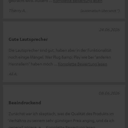
gebracht wird. Außerd
Komplette Bewertung lesen
Thierry A.
(automatisch übersetzt *)
24.06.2026
Gute Lautsprecher
Die Lautsprecher sind gut, haben aber in der Funktionalität
noch einige Mängel. Wer Plug &amp; Play wie bei "anderen
Herstellern" haben möch
Komplette Bewertung lesen
Ali A.
08.06.2026
Beeindruckend
Zunächst war ich skeptisch, was die Qualität des Produkts im
Verhältnis zu seinem sehr günstigen Preis anging, und da ich
generell zögere, e
Komplette Bewertung lesen