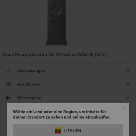
Stand-Lautsprecher UL 40 Active Mk3 25 (Stk.)
Abmessungen
Anschlüsse
Wiedergabe
Elektronik
Wähle ein Land oder eine Region, um Inhalte für
deinen Standort zu sehen und online einzukaufen.
Lautsprecher
LITAUEN