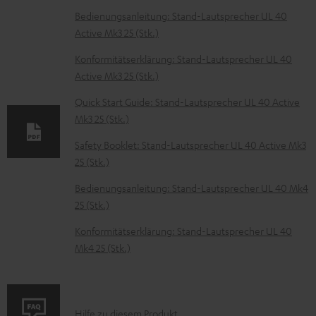
D
Bedienungsanleitung: Stand-Lautsprecher UL 40
Active Mk3 25 (Stk.)
o
k
Konformitätserklärung: Stand-Lautsprecher UL 40
Active Mk3 25 (Stk.)
u
m
Quick Start Guide: Stand-Lautsprecher UL 40 Active
Mk3 25 (Stk.)
e
n
Safety Booklet: Stand-Lautsprecher UL 40 Active Mk3
t
25 (Stk.)
e
Bedienungsanleitung: Stand-Lautsprecher UL 40 Mk4
z
25 (Stk.)
u
Konformitätserklärung: Stand-Lautsprecher UL 40
m
Mk4 25 (Stk.)
H
e
r
P
Hilfe zu diesem Produkt