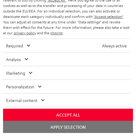
relevant to you by clicking
"Accept All"
. Here you agree to the use of all
Privatkunden. Nicht mit anderen Aktionsgutscheinen kombinierbar. Der
e
cookies as well as to the transfer and processing of your data in countries
Weiterverkauf von Aktionsgutscheinen ist untersagt. Der Gutschein verliert
outside the EU/EEA. For an individual selection, you can also activate or
im Falle eines Verkaufs seine Gültigkeit. Die genauen Bedingungen
deactivate each category individually and confirm with
"Accept selection"
.
You can adjust all consents at any time under "Data settings" and revoke
entnehmen Sie bitte den
AGB
.
them with effect for the future. For more information, please also take a look
at our
privacy policy
and the
imprint
.
Required
Always active
Analysis
8 Wochen Probehören
Marketing
Gratis Rückversand
Personalization
Inhouse Kundenservice
External content
Mehr als 45 Jahre Erfahrung
ACCEPT ALL
Chat
APPLY SELECTION
starten