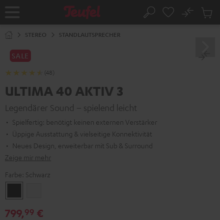
ZUM
NHALT
No
Abs
Startseite
Suche
RINGEN
Artike
im
STEREO
STANDLAUTSPRECHER
Waren
SALE
(48)
ULTIMA 40 AKTIV 3
Legendärer Sound – spielend leicht
Spielfertig: benötigt keinen externen Verstärker
Üppige Ausstattung & vielseitige Konnektivität
Neues Design, erweiterbar mit Sub & Surround
Zeige mir mehr
Farbe:
Schwarz
Schwarz
Weiß
799,
€
99