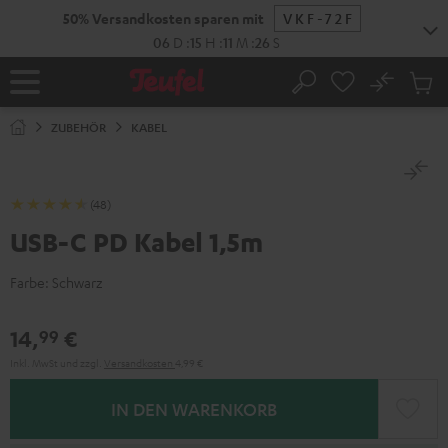
ZUM
50% Versandkosten sparen mit
VKF-72F
NHALT
RINGEN
06
D
:
15
H
:
11
M
:
25
S
No
Abs
Startseite
Suche
Artike
im
ZUBEHÖR
KABEL
Waren
(48)
USB-C PD Kabel 1,5m
Farbe:
Schwarz
14,
€
99
Inkl. MwSt
und zzgl.
Versandkosten
4,99 €
IN DEN WARENKORB