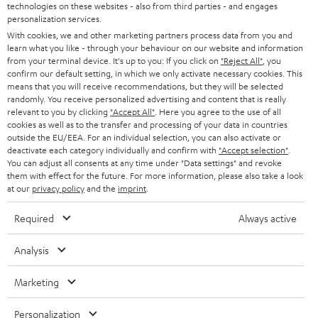
u
KARRIERE
technologies on these websites - also from third parties - and engages
DEUTSCHLAND
personalization services.
n
STEREO
With cookies, we and other marketing partners process data from you and
PRESSE & MARKETING
g
learn what you like - through your behaviour on our website and information
ÖSTERREICH
SMART HOME
from your terminal device. It's up to you: If you click on
"Reject All"
, you
GESCHÄFTSKUNDEN
confirm our default setting, in which we only activate necessary cookies. This
means that you will receive recommendations, but they will be selected
SCHWEIZ
BLUETOOTH-LAUTSPRECHER
PARTNERPROGRAMM
randomly. You receive personalized advertising and content that is really
relevant to you by clicking
"Accept All"
. Here you agree to the use of all
KOPFHÖRER
cookies as well as to the transfer and processing of your data in countries
NIEDERLANDE
BLOG
outside the EU/EEA. For an individual selection, you can also activate or
deactivate each category individually and confirm with
"Accept selection"
.
BLUETOOTH-KOPFHÖRER
NEWSLETTER
You can adjust all consents at any time under "Data settings" and revoke
BELGIEN
them with effect for the future. For more information, please also take a look
STEREOANLAGEN
at our
privacy policy
and the
imprint
.
STORES
FRANKREICH
LAUTSPRECHER
Required
Always active
DEINE VORTEILE BEI TEUFEL
POLEN
ULTIMA-SERIE
Analysis
TEUFEL STORY
Technische Änderungen, Tippfehler und Irrtum vorbehalten. Das auf unseren
IN-EAR-KOPFHÖRER
Marketing
SPANIEN
UNSER MANAGEMENT
Fotos abgebildete Zubehör ist nicht im Lieferumfang enthalten. Etwaige
Entsorgungsgebühren für Batterien sind im Preis inbegriffen.
FANSHOP
Personalization
NACHHALTIGKEIT