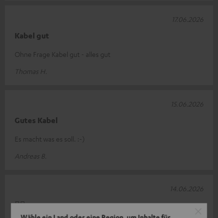
17.06.2026
Kabel gut
Ohne Frage Kabel gut - alles gut
Thomas H.
15.06.2026
Gutes Kabel
Es macht was es soll. :-)
Andreas B.
14.06.2026
👍🏻
Wähle ein Land oder eine Region, um Inhalte für