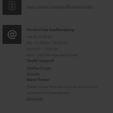
o
t
u
A
Audio-Lexikon: Fachbegriffe schnell erklärt
r
i
n
u
m
o
t
d
a
n
e
i
K
Persönliche Kaufberatung
t
e
r
o
o
+49 30 217 84 217
i
n
l
Mo – Fr 08:00 – 19:00 Uhr
-
n
o
z
a
Sa 09:00 – 17:30 Uhr
L
t
n
u
Sonn- und Feiertage geschlossen
d
e
a
e
Teufel Support
m
e
x
k
n
Häufige Fragen
V
n
i
Kontakt
t
z
e
Store Finder
k
d
u
r
Erlebe unsere Produkte hautnah und lass dich
o
a
r
s
persönlich im Store beraten.
n
t
G
Übersicht
a
e
a
n