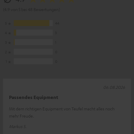
(4.9 von 5 bei 48 Bewertungen)
5
44
4
3
3
1
2
0
1
0
06.08.2026
Passendes Equipment
Mit dem richtigen Equipment von Teufel macht alles noch
mehr Freude.
Markus S.