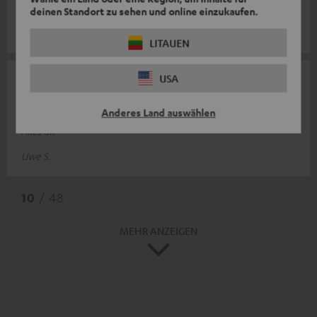
👍🏻
deinen Standort zu sehen und online einzukaufen.
Patrick R.
LITAUEN
USA
02.06.2026
Ladekabel
Anderes Land auswählen
Alles ok
Uwe S.
10
/ 48
MEHR ANZEIGEN