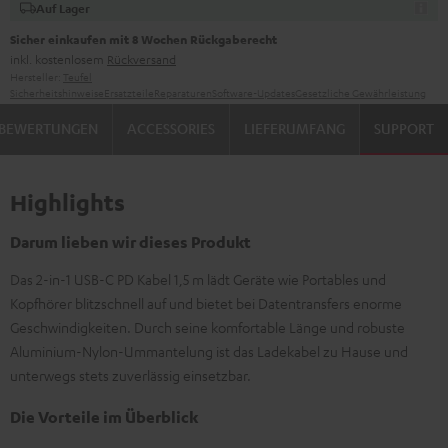
Auf Lager
Sicher einkaufen mit 8 Wochen Rückgaberecht
inkl. kostenlosem
Rückversand
Hersteller:
Teufel
Sicherheitshinweise
Ersatzteile
Reparaturen
Software-Updates
Gesetzliche Gewährleistung
BEWERTUNGEN
ACCESSORIES
LIEFERUMFANG
SUPPORT
Highlights
Darum lieben wir dieses Produkt
Das 2-in-1 USB-C PD Kabel 1,5 m lädt Geräte wie Portables und
Kopfhörer blitzschnell auf und bietet bei Datentransfers enorme
Geschwindigkeiten. Durch seine komfortable Länge und robuste
Aluminium-Nylon-Ummantelung ist das Ladekabel zu Hause und
unterwegs stets zuverlässig einsetzbar.
Die Vorteile im Überblick