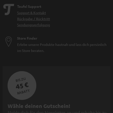
Teufel Support
Support & Kontakt
Rückgabe / Rücktritt
Sendungsverfolgung
Store Finder
Erlebe unsere Produkte hautnah und lass dich persönlich
im Store beraten.
BIS ZU
45 €
RABATT
N
Wähle deinen Gutschein!
Melde dich für den Newsletter an und erhalte bis zu