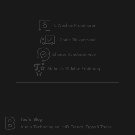
n
r
d
a
n
8 Wochen Probehören
t
i
Gratis Rückversand
e
Inhouse Kundenservice
Mehr als 45 Jahre Erfahrung
Teufel Blog
Audio-Technologien, HiFi-Trends, Tipps & Tricks