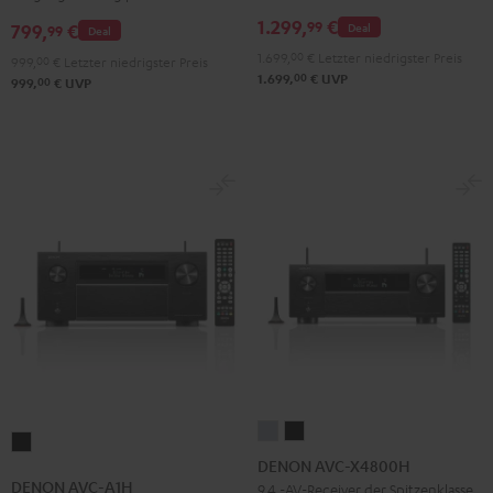
Schwarz
1.299,
€
99
799,
€
Deal
99
Deal
1.699,
00
€
Letzter niedrigster Preis
999,
00
€
Letzter niedrigster Preis
00
1.699,
€
UVP
00
999,
€
UVP
DENON
DENON
DENON
AVC-
AVC-
DENON AVC-X4800H
AVC-
X4800H
X4800H
DENON AVC-A1H
9.4 -AV-Receiver der Spitzenklasse