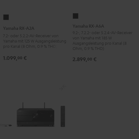
Yamaha
Yamaha
RX-
RX-
Yamaha RX-A6A
Yamaha RX-A2A
A6A
A2A
9.2-, 7.2.2- oder 5.2.4-AV-Receiver
7.2- oder 5.2.2-AV-Receiver von
von Yamaha mit 185 W
Schwarz
Schwarz
Yamaha mit 125 W Ausgangsleistung
Ausgangsleistung pro Kanal (8
pro Kanal (8 Ohm, 0.9 % THD)
Ohm, 0.9 % THD)
1.099,
€
00
2.899,
€
00