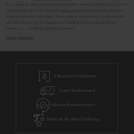
Auch wenn du deine Lieblingsfilme in echter Heimkino Atmosphäre und in
Dolby Digital, Auro-3D oder auch
Dolby Atmos
genießen willst, wirst du
einen AV-Receiver benötigen. Dank unserer Kooperation mit Denon und
Marantz können wir dir ausgewählte Modelle zur Ergänzung deines
Heimkino – und Stereo-Systems anbieten.
Mehr anzeigen
Verwandte Themen in unserem Blog:
Dolby Atmos Receiver – die Anforderungen an das 3D-Format
Soundsystem per Receiver an TV anschließen: So klappt’s
HiFi-Verstärker – Fundament einer jeden Audio-Anlage
CD-Receiver: Was CDs am besten kreisen lässt
8 Wochen Probehören
Gratis Rückversand
Inhouse Kundenservice
Mehr als 45 Jahre Erfahrung