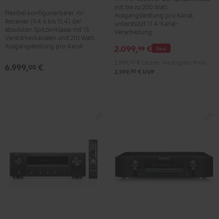
A1H
mit bis zu 200 Watt
Premium
Schwarz
Flexibel konfigurierbarer AV-
Schwarz
Ausgangsleistung pro Kanal,
Silber
Receiver (9.4.6 bis 15.4) der
unterstützt 11.4-Kanal-
absoluten Spitzenklasse mit 15
Verarbeitung
Verstärkerkanälen und 210 Watt
Ausgangsleistung pro Kanal
2.099,
€
99
Deal
2.599,
00
€
Letzter niedrigster Preis
6.999,
€
00
00
2.599,
€
UVP