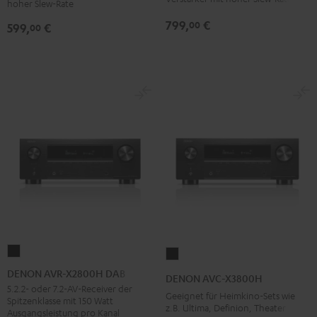
hoher Slew-Rate
799,
€
00
599,
€
00
DENON
DENON
AVR-
AVC-
DENON AVR-X2800H DAB
DENON AVC-X3800H
X2800H
X3800H
5.2.2- oder 7.2-AV-Receiver der
Geeignet für Heimkino-Sets wie
Spitzenklasse mit 150 Watt
DAB
Schwarz
z.B. Ultima, Definion, Theater
Ausgangsleistung pro Kanal