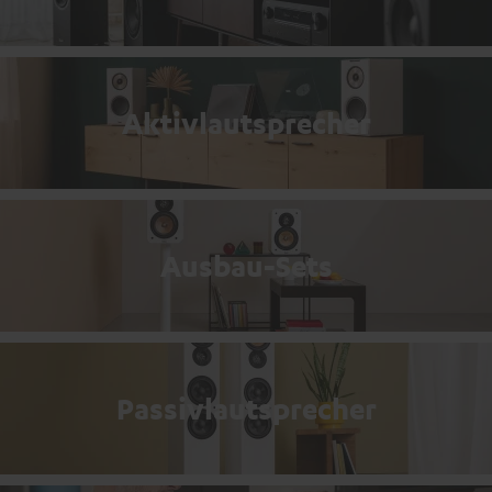
Aktivlautsprecher
Ausbau-Sets
Passivlautsprecher