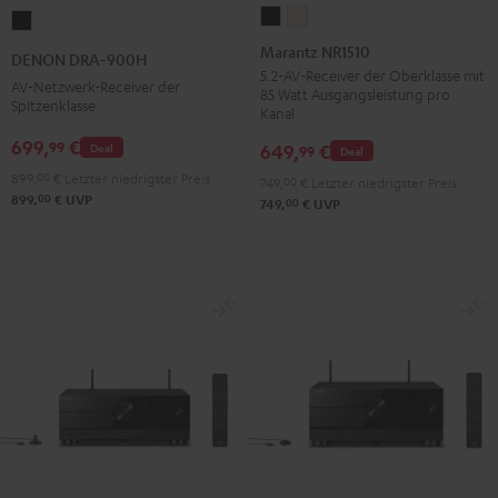
Marantz
Marantz
DENON
NR1510
NR1510
DRA-
Marantz NR1510
DENON DRA-900H
Schwarz
Silber-
900H
5.2-AV-Receiver der Oberklasse mit
AV-Netzwerk-Receiver der
85 Watt Ausgangsleistung pro
Gold
Schwarz
Spitzenklasse
Kanal
699,
€
99
649,
€
Deal
99
Deal
899,
00
€
Letzter niedrigster Preis
749,
00
€
Letzter niedrigster Preis
00
899,
€
UVP
00
749,
€
UVP