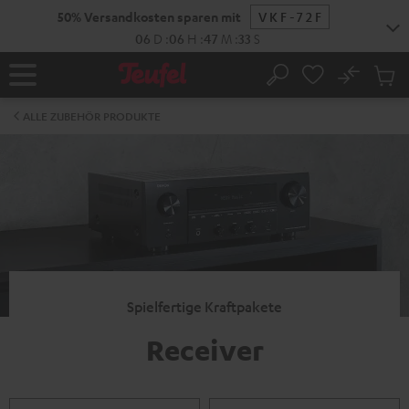
ZUM
50% Versandkosten sparen mit
VKF-72F
NHALT
RINGEN
06
D
:
06
H
:
47
M
:
32
S
No
Abs
Startseite
Suche
Artike
im
ALLE ZUBEHÖR PRODUKTE
Waren
Spielfertige Kraftpakete
Receiver