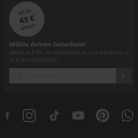
BIS ZU
45 €
RABATT
N
Wähle deinen Gutschein!
Melde dich für den Newsletter an und erhalte bis zu
e
45 € als Dankeschön.
w
s
JETZT
EMAIL
l
ANME
WIDGET
e
t
t
e
r
a