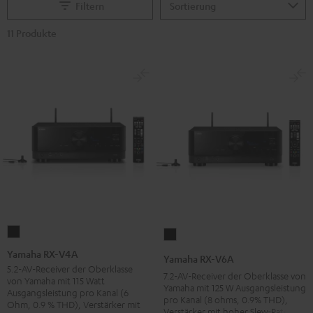
Filtern
11 Produkte
Yamaha
Yamaha
RX-
RX-
Yamaha RX-V4A
Yamaha RX-V6A
V4A
V6A
5.2-AV-Receiver der Oberklasse
7.2-AV-Receiver der Oberklasse von
von Yamaha mit 115 Watt
Schwarz
Schwarz
Yamaha mit 125 W Ausgangsleistung
Ausgangsleistung pro Kanal (6
pro Kanal (8 ohms, 0.9% THD),
Ohm, 0.9 % THD), Verstärker mit
Verstärker mit hoher Slew-Rate