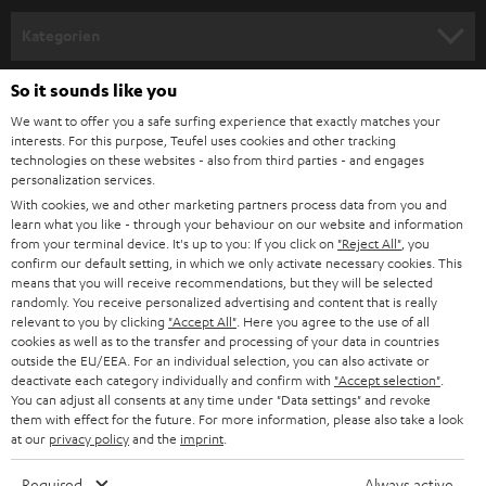
n
Kategorien
m
HEIMKINO
e
So it sounds like you
Unternehmen
l
We want to offer you a safe surfing experience that exactly matches your
HEIMKINO-KOMPLETTANLAGEN
interests. For this purpose, Teufel uses cookies and other tracking
SUPPORT
d
Teufel Onlineshops
technologies on these websites - also from third parties - and engages
personalization services.
SOUNDBARS
u
KARRIERE
DEUTSCHLAND
With cookies, we and other marketing partners process data from you and
n
learn what you like - through your behaviour on our website and information
STEREO
PRESSE & MARKETING
from your terminal device. It's up to you: If you click on
"Reject All"
, you
g
confirm our default setting, in which we only activate necessary cookies. This
ÖSTERREICH
SMART HOME
means that you will receive recommendations, but they will be selected
GESCHÄFTSKUNDEN
randomly. You receive personalized advertising and content that is really
relevant to you by clicking
"Accept All"
. Here you agree to the use of all
SCHWEIZ
BLUETOOTH-LAUTSPRECHER
PARTNERPROGRAMM
cookies as well as to the transfer and processing of your data in countries
outside the EU/EEA. For an individual selection, you can also activate or
KOPFHÖRER
deactivate each category individually and confirm with
"Accept selection"
.
NIEDERLANDE
BLOG
You can adjust all consents at any time under "Data settings" and revoke
BLUETOOTH-KOPFHÖRER
them with effect for the future. For more information, please also take a look
NEWSLETTER
at our
privacy policy
and the
imprint
.
BELGIEN
STEREOANLAGEN
STORES
Required
Always active