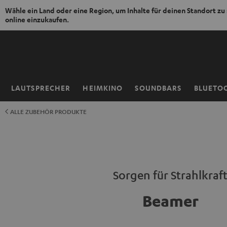
Wähle ein Land oder eine Region, um Inhalte für deinen Standort zu
online einzukaufen.
ZUM
NHALT
RINGEN
LAUTSPRECHER
HEIMKINO
SOUNDBARS
BLUETO
Startseite
ALLE ZUBEHÖR PRODUKTE
Sorgen für Strahlkraf
Beamer