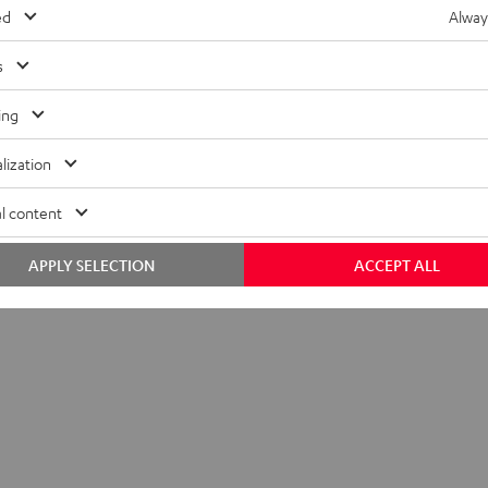
ed
Alway
s
ing
lization
l content
APPLY SELECTION
ACCEPT ALL