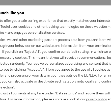
mit KI-Bildoptimierung
ounds like you
o offer you a safe surfing experience that exactly matches your interests.
Teufel uses cookies and other tracking technologies on these websites - 
ties - and engages personalization services.
kies, we and other marketing partners process data from you and learn w
rough your behaviour on our website and information from your terminal de
: If you click on
"Reject All"
, you confirm our default setting, in which we o
 necessary cookies. This means that you will receive recommendations, bu
elected randomly. You receive personalized advertising and content that is 
to you by clicking
"Accept All"
. Here you agree to the use of all cookies as 
fer and processing of your data in countries outside the EU/EEA. For an in
, you can also activate or deactivate each category individually and confi
selection"
.
djust all consents at any time under "Data settings" and revoke them with
uture. For more information, please also take a look at our
privacy policy
an