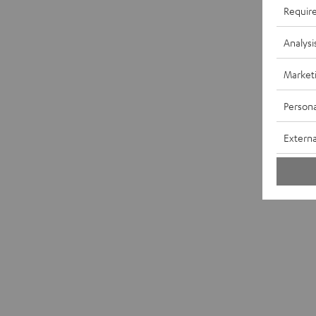
Requir
Analysi
Market
Persona
Externa