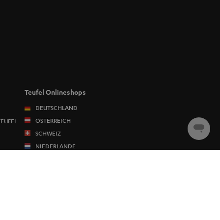
Teufel Onlineshops
DEUTSCHLAND
ÖSTERREICH
TEUFEL
Chat
SCHWEIZ
starten
NIEDERLANDE
BELGIEN
FRANKREICH
POLEN
SPANIEN
ITALIEN