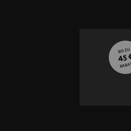
BIS ZU
45 
RABA