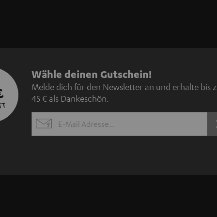
N
Wähle deinen Gutschein!
Melde dich für den Newsletter an und erhalte bis 
€
e
45 € als Dankeschön.
TT
w
EMAIL
s
WIDGET
l
e
t
t