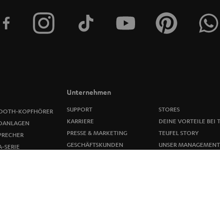
e
r
a
n
m
Unternehmen
e
SUPPORT
STORES
OOTH-KOPFHÖRER
KARRIERE
DEINE VORTEILE BEI 
OANLAGEN
l
PRESSE & MARKETING
TEUFEL STORY
PRECHER
GESCHÄFTSKUNDEN
UNSER MANAGEMENT
-SERIE
d
PARTNERPROGRAMM
NACHHALTIGKEIT
R-KOPFHÖRER
u
BLOG
UNSERE WERTE
OP
NEWSLETTER
BARRIEREFREIHEIT
ITEN
n
g