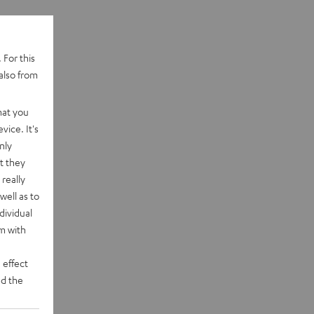
 For this
also from
hat you
vice. It's
nly
t they
really
well as to
dividual
rm with
 effect
d the