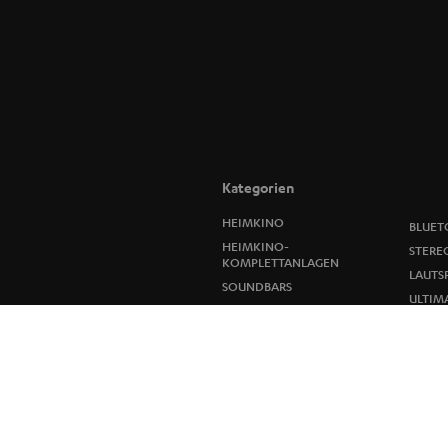
Kategorien
HEIMKINO
BLUET
HEIMKINO-
STERE
KOMPLETTANLAGEN
LAUTS
SOUNDBARS
ULTIMA
STEREO
IN-EA
SMART HOME
FANSH
BLUETOOTH-LAUTSPRECHER
NEUHE
KOPFHÖRER