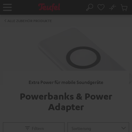
ZUM
NHALT
No
Abs
Startseite
Suche
RINGEN
Artike
im
ALLE ZUBEHÖR PRODUKTE
Waren
Extra Power für mobile Soundgeräte
Powerbanks & Power
Adapter
Filtern