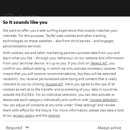
sichern sie dir zusätzliche Gesprächsstunden und sorgen, wenn sie mit USB
Type-C PD und Quick Charge ausgestattet sind, für superschnelles
Aufladen. Dank LED Ladeanzeige hast du den Ladezyklus stets im Blick. Der
Teufel Blog
Ladevorgang selbst ist dabei Netz- und Orts-unabhängig. Kabelloses Laden
So it sounds like you
Audio-Technologien, HiFi-Trends, Tipps & Tricks
ist dank neuster Technologie ebenfalls möglich: Komfortabler können
Akkus kaum versorgt werden.
We want to offer you a safe surfing experience that exactly matches your
interests. For this purpose, Teufel uses cookies and other tracking
Teufel Support
Wie funktioniert das Aufladen an einer Powerbank?
technologies on these websites - also from third parties - and engages
Support & Kontakt
personalization services.
Ist der Akkustand deines Handys zu gering, ist das Aufladen deines Gerätes
With cookies, we and other marketing partners process data from you and
Rückgabe / Rücktritt
per externem Akku wie einer Powerbank ein Leichtes. Die neusten
learn what you like - through your behaviour on our website and information
Powerbanks bieten dank ihrer Kapazität und mehrerer USB-Anschlüsse wie
Sendungsverfolgung
from your terminal device. It's up to you: If you click on
"Reject All"
, you
USB-C und USB Typ A die Möglichkeit, gleich entsprechend viele Geräte
confirm our default setting, in which we only activate necessary cookies. This
gemeinsam mobil zu laden. Ist keine Steckdose in der Nähe, schließt du
means that you will receive recommendations, but they will be selected
Store Finder
das Ladekabel deines Smartphones einfach per USB-Kabel an den USB-Port
randomly. You receive personalized advertising and content that is really
Erlebe unsere Produkte hautnah und lass dich persönlich
deiner Powerbank an und das Aufladen kann beginnen. Die Powerbank
relevant to you by clicking
"Accept All"
. Here you agree to the use of all
selbst wird, wenn sie leer ist, einfach wieder mit dem mitgelieferten
cookies as well as to the transfer and processing of your data in countries
im Store beraten.
Ladekabel an die Steckdose angeschlossen und für die nächste Tour
outside the EU/EEA. For an individual selection, you can also activate or
deactivate each category individually and confirm with
"Accept selection"
.
aufgeladen. Die Kapazität moderner Powerbanks wird dich überraschen.
You can adjust all consents at any time under "Data settings" and revoke
them with effect for the future. For more information, please also take a look
Wenn zwei auf eine Reise gehen: Teufel & VARTA
at our
privacy policy
and the
imprint
.
Bei uns findest Du funktionale Powerbanks mit hoher Kapazität von der
BIS ZU
Qualitätsmarke VARTA. VARTA überzeugt mit einem sehr guten Preis-
45 €
Required
Always active