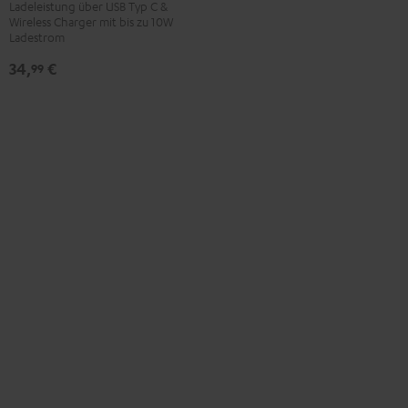
Ladeleistung über USB Typ C &
Bank
Wireless Charger mit bis zu 10W
Weiß
Ladestrom
34,
€
99