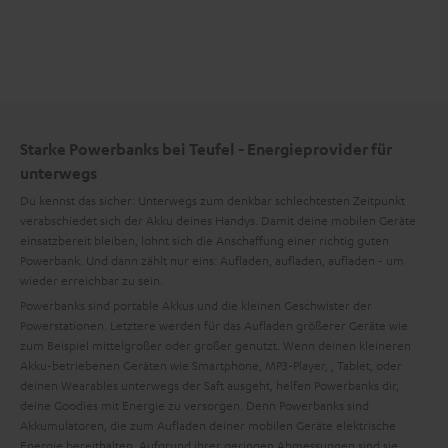
Starke Powerbanks bei Teufel - Energieprovider für
unterwegs
Du kennst das sicher: Unterwegs zum denkbar schlechtesten Zeitpunkt
verabschiedet sich der Akku deines Handys. Damit deine mobilen Geräte
einsatzbereit bleiben, lohnt sich die Anschaffung einer richtig guten
Powerbank. Und dann zählt nur eins: Aufladen, aufladen, aufladen - um
wieder erreichbar zu sein.
Powerbanks sind portable Akkus und die kleinen Geschwister der
Powerstationen. Letztere werden für das Aufladen größerer Geräte wie
zum Beispiel mittelgroßer oder großer
genutzt. Wenn deinen kleineren
Akku-betriebenen Geräten wie Smartphone, MP3-Player,
, Tablet,
oder
deinen Wearables unterwegs der Saft ausgeht, helfen Powerbanks dir,
deine Goodies mit Energie zu versorgen. Denn Powerbanks sind
Akkumulatoren, die zum Aufladen deiner mobilen Geräte elektrische
Energie bereithalten. Aufgrund ihrer geringen Abmessungen sind sie