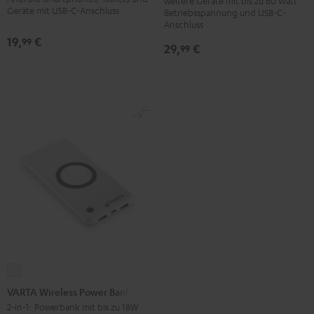
weitere Geräte mit bis zu 60 Watt
Geräte mit USB-C-Anschluss
Betriebsspannung und USB-C-
Anschluss
19,
€
99
29,
€
99
VARTA
Wireless
VARTA Wireless Power Bank
Power
2-in-1: Powerbank mit bis zu 18W