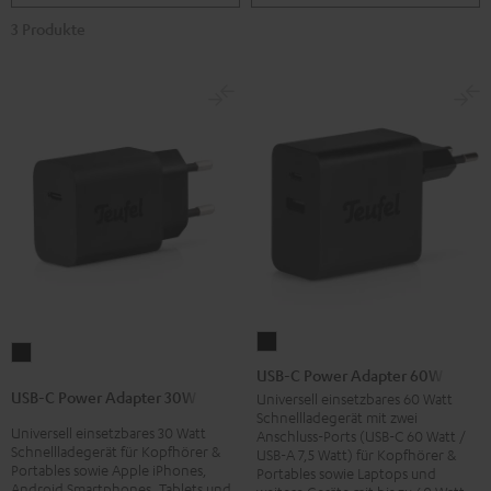
3 Produkte
USB-
USB-
C
USB-C Power Adapter 60W
C
Power
USB-C Power Adapter 30W
Universell einsetzbares 60 Watt
Power
Schnellladegerät mit zwei
Adapter
Universell einsetzbares 30 Watt
Adapter
Anschluss-Ports (USB-C 60 Watt /
60W
Schnellladegerät für Kopfhörer &
USB-A 7,5 Watt) für Kopfhörer &
30W
Portables sowie Apple iPhones,
Portables sowie Laptops und
Schwarz
Schwarz
Android Smartphones, Tablets und