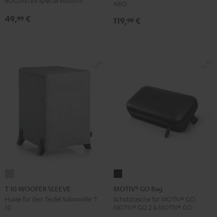
BOOMSTER Special Editions
NEO
Backpack
49,
€
99
Schwarz
119,
€
99
T
MOTIV®
10
GO
T 10 WOOFER SLEEVE
MOTIV® GO Bag
WOOFER
Bag
Husse für den Teufel Subwoofer T
Schutztasche für MOTIV® GO,
10
MOTIV® GO 2 & MOTIV® GO VOICE
SLEEVE
Schwarz