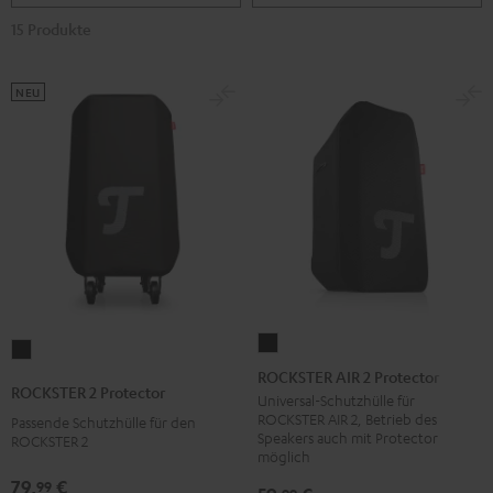
15 Produkte
NEU
ROCKSTER
ROCKSTER
AIR
ROCKSTER AIR 2 Protector
2
ROCKSTER 2 Protector
2
Universal-Schutzhülle für
Protector
ROCKSTER AIR 2, Betrieb des
Passende Schutzhülle für den
Protector
Schwarz
Speakers auch mit Protector
ROCKSTER 2
Schwarz
möglich
79,
€
99