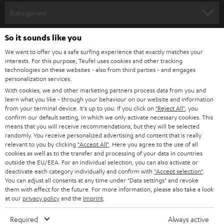
n
Kategorien
m
HEIMKINO
e
So it sounds like you
Unternehmen
l
We want to offer you a safe surfing experience that exactly matches your
HEIMKINO-KOMPLETTANLAGEN
interests. For this purpose, Teufel uses cookies and other tracking
SUPPORT
d
Teufel Onlineshops
technologies on these websites - also from third parties - and engages
personalization services.
SOUNDBARS
u
KARRIERE
With cookies, we and other marketing partners process data from you and
DEUTSCHLAND
n
learn what you like - through your behaviour on our website and information
STEREO
PRESSE & MARKETING
from your terminal device. It's up to you: If you click on
"Reject All"
, you
g
confirm our default setting, in which we only activate necessary cookies. This
ÖSTERREICH
SMART HOME
means that you will receive recommendations, but they will be selected
GESCHÄFTSKUNDEN
randomly. You receive personalized advertising and content that is really
relevant to you by clicking
"Accept All"
. Here you agree to the use of all
SCHWEIZ
BLUETOOTH-LAUTSPRECHER
PARTNERPROGRAMM
cookies as well as to the transfer and processing of your data in countries
outside the EU/EEA. For an individual selection, you can also activate or
KOPFHÖRER
deactivate each category individually and confirm with
"Accept selection"
.
NIEDERLANDE
BLOG
You can adjust all consents at any time under "Data settings" and revoke
them with effect for the future. For more information, please also take a look
BLUETOOTH-KOPFHÖRER
NEWSLETTER
at our
privacy policy
and the
imprint
.
BELGIEN
STEREOANLAGEN
STORES
Required
Always active