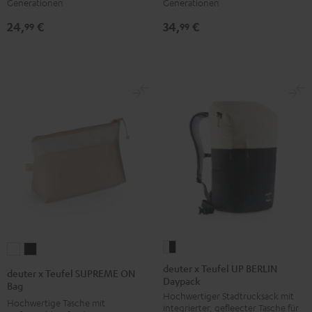
Schwarz
Weiß
Schwarz
Weiß
Generationen
Generationen
24,
€
34,
€
99
99
deuter
deuter
deuter
x
x
x
deuter x Teufel UP BERLIN
deuter x Teufel SUPREME ON
Daypack
Teufel
Teufel
Teufel
Bag
Hochwertiger Stadtrucksack mit
UP
SUPREME
SUPREME
Hochwertige Tasche mit
integrierter, gefleecter Tasche für