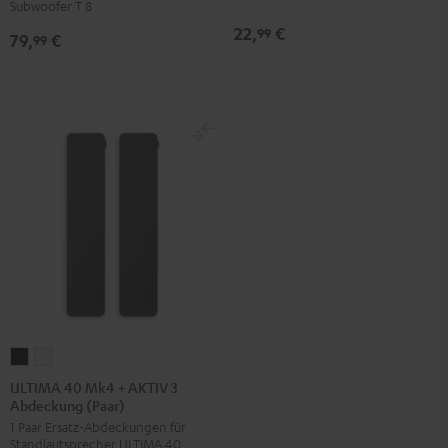
Subwoofer T 8
Weiß
Grau
22,
€
99
79,
€
99
ULTIMA
ULTIMA
40
40
ULTIMA 40 Mk4 + AKTIV 3
Abdeckung (Paar)
Mk4
Mk4
1 Paar Ersatz-Abdeckungen für
+
+
Standlautsprecher ULTIMA 40