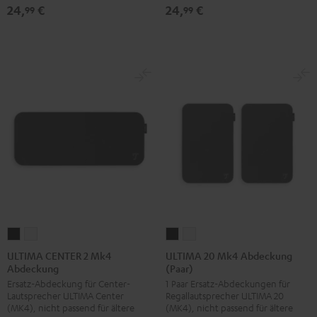
Grau
24,
€
24,
€
99
99
ULTIMA
ULTIMA
ULTIMA
ULTIMA
CENTER
CENTER
20
20
ULTIMA CENTER 2 Mk4
ULTIMA 20 Mk4 Abdeckung
Abdeckung
(Paar)
2
2
Mk4
Mk4
Ersatz-Abdeckung für Center-
1 Paar Ersatz-Abdeckungen für
Mk4
Mk4
Abdeckung
Abdeckung
Lautsprecher ULTIMA Center
Regallautsprecher ULTIMA 20
Abdeckung
Abdeckung
(Paar)
(Paar)
(MK4), nicht passend für ältere
(MK4), nicht passend für ältere