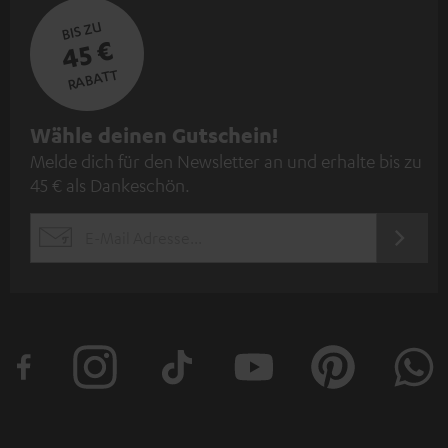
BIS ZU
45 €
RABATT
N
Wähle deinen Gutschein!
Melde dich für den Newsletter an und erhalte bis zu
e
45 € als Dankeschön.
w
s
JETZT
EMAIL
l
ANME
WIDGET
e
t
t
e
r
a