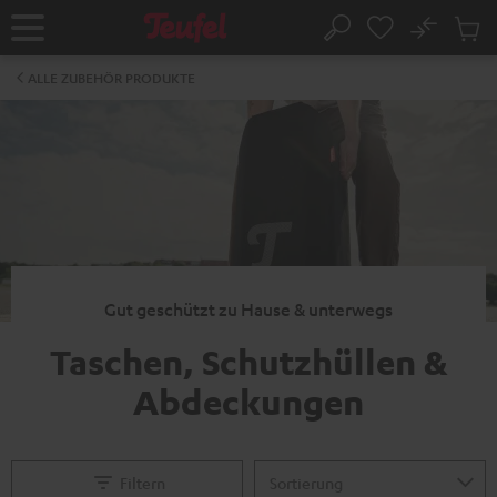
ZUM
NHALT
No
Abs
Startseite
Suche
RINGEN
Artike
im
ALLE ZUBEHÖR PRODUKTE
Waren
Gut geschützt zu Hause & unterwegs
Taschen, Schutzhüllen &
Abdeckungen
Filtern