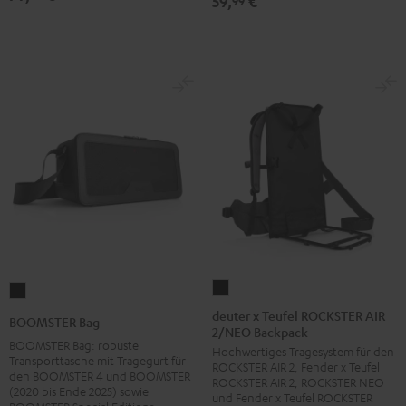
59,
€
99
deuter
BOOMSTER
x
Bag
deuter x Teufel ROCKSTER AIR
BOOMSTER Bag
2/NEO Backpack
Teufel
Schwarz
BOOMSTER Bag: robuste
Hochwertiges Tragesystem für den
ROCKSTER
Transporttasche mit Tragegurt für
ROCKSTER AIR 2, Fender x Teufel
AIR
den BOOMSTER 4 und BOOMSTER
ROCKSTER AIR 2, ROCKSTER NEO
(2020 bis Ende 2025) sowie
2/NEO
und Fender x Teufel ROCKSTER