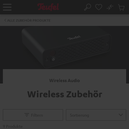
ZUM
NHALT
No
Abs
Startseite
Suche
RINGEN
Artike
im
ALLE ZUBEHÖR PRODUKTE
Waren
Wireless Audio
Wireless Zubehör
Filtern
9 Produkte