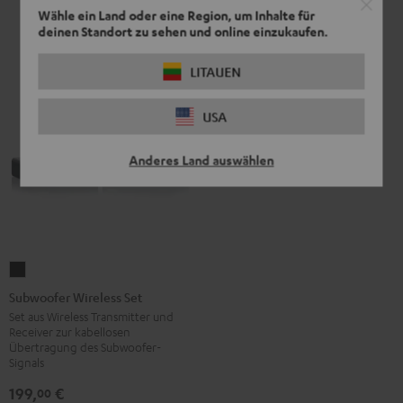
Wähle ein Land oder eine Region, um Inhalte für
deinen Standort zu sehen und online einzukaufen.
LITAUEN
USA
Anderes Land auswählen
Subwoofer
Wireless
Subwoofer Wireless Set
Set
Set aus Wireless Transmitter und
Receiver zur kabellosen
Schwarz
Übertragung des Subwoofer-
Signals
199,
€
00