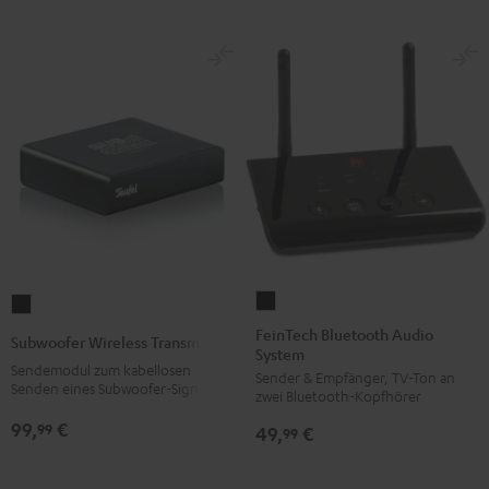
FeinTech
Subwoofer
Bluetooth
Wireless
FeinTech Bluetooth Audio
Subwoofer Wireless Transmitter
System
Audio
Transmitter
Sendemodul zum kabellosen
Sender & Empfänger, TV-Ton an
System
Schwarz
Senden eines Subwoofer-Signals
zwei Bluetooth-Kopfhörer
Schwarz
99,
€
99
49,
€
99