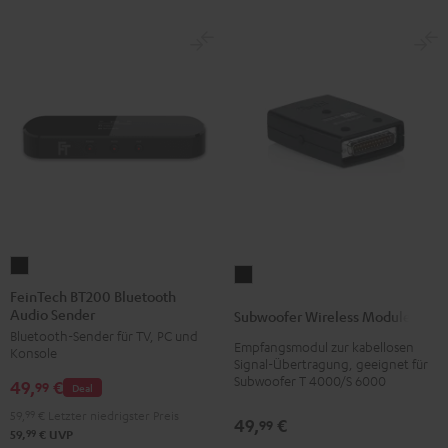
FeinTech
Subwoofer
BT200
FeinTech BT200 Bluetooth
Wireless
Audio Sender
Bluetooth
Subwoofer Wireless Module
Module
Bluetooth-Sender für TV, PC und
Audio
Empfangsmodul zur kabellosen
Schwarz
Konsole
Sender
Signal-Übertragung, geeignet für
Version
Subwoofer T 4000/S 6000
49,
€
Schwarz
99
Deal
59,
99
€
Letzter niedrigster Preis
49,
€
99
99
59,
€
UVP