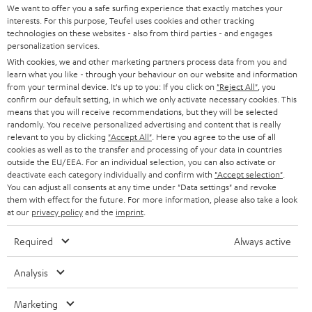
l
We want to offer you a safe surfing experience that exactly matches your
HEIMKINO-KOMPLETTANLAGEN
interests. For this purpose, Teufel uses cookies and other tracking
SUPPORT
d
Teufel Onlineshops
technologies on these websites - also from third parties - and engages
personalization services.
SOUNDBARS
u
KARRIERE
With cookies, we and other marketing partners process data from you and
DEUTSCHLAND
n
learn what you like - through your behaviour on our website and information
STEREO
PRESSE & MARKETING
from your terminal device. It's up to you: If you click on
"Reject All"
, you
g
confirm our default setting, in which we only activate necessary cookies. This
ÖSTERREICH
SMART HOME
means that you will receive recommendations, but they will be selected
GESCHÄFTSKUNDEN
randomly. You receive personalized advertising and content that is really
relevant to you by clicking
"Accept All"
. Here you agree to the use of all
SCHWEIZ
BLUETOOTH-LAUTSPRECHER
PARTNERPROGRAMM
cookies as well as to the transfer and processing of your data in countries
outside the EU/EEA. For an individual selection, you can also activate or
KOPFHÖRER
deactivate each category individually and confirm with
"Accept selection"
.
NIEDERLANDE
BLOG
You can adjust all consents at any time under "Data settings" and revoke
them with effect for the future. For more information, please also take a look
BLUETOOTH-KOPFHÖRER
NEWSLETTER
at our
privacy policy
and the
imprint
.
BELGIEN
STEREOANLAGEN
STORES
Required
Always active
FRANKREICH
LAUTSPRECHER
DEINE VORTEILE BEI TEUFEL
Analysis
POLEN
ULTIMA-SERIE
TEUFEL STORY
Marketing