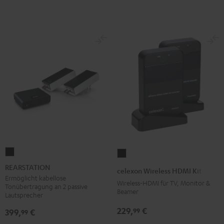
REARSTATION
celexon
Schwarz
Wireless
REARSTATION
celexon Wireless HDMI Kit
HDMI
Ermöglicht kabellose
Wireless-HDMI für TV, Monitor &
Tonübertragung an 2 passive
Kit
Beamer
Lautsprecher
Schwarz
229,
€
99
399,
€
99