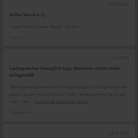
09.12.2019
toller Service :)
Super Versand Super Klang....Danke :-)
Ingo J.
18.11.2019
Lautsprecher klanglich top, Receiver nicht mehr
zeitgemäß
Die Regallautsprecher sind klanglich topp und klingen sehr viel
besser, als der Preis vermuten lässt – entsprechend toll ist das
Preis-/Leis
Komplette Bewertung lesen
Stephan A.
28.10.2019