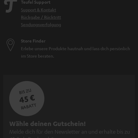
Teufel Support
Support & Kontakt
Rückgabe / Rücktritt
Sendungsverfolgung
Store Finder
Erlebe unsere Produkte hautnah und lass dich persönlich
im Store beraten.
BIS ZU
45 €
RABATT
N
Wähle deinen Gutschein!
Melde dich für den Newsletter an und erhalte bis zu
e