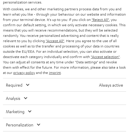
personalization services.
n
STEREO
With cookies, we and other marketing partners process data from you and
PRESSE & MARKETING
g
learn what you like - through your behaviour on our website and information
ÖSTERREICH
SMART HOME
from your terminal device. It's up to you: If you click on
"Reject All"
, you
GESCHÄFTSKUNDEN
confirm our default setting, in which we only activate necessary cookies. This
means that you will receive recommendations, but they will be selected
SCHWEIZ
BLUETOOTH-LAUTSPRECHER
PARTNERPROGRAMM
randomly. You receive personalized advertising and content that is really
relevant to you by clicking
"Accept All"
. Here you agree to the use of all
KOPFHÖRER
cookies as well as to the transfer and processing of your data in countries
NIEDERLANDE
BLOG
outside the EU/EEA. For an individual selection, you can also activate or
deactivate each category individually and confirm with
"Accept selection"
.
BLUETOOTH-KOPFHÖRER
NEWSLETTER
You can adjust all consents at any time under "Data settings" and revoke
BELGIEN
them with effect for the future. For more information, please also take a look
STEREOANLAGEN
at our
privacy policy
and the
imprint
.
STORES
FRANKREICH
LAUTSPRECHER
Required
Always active
DEINE VORTEILE BEI TEUFEL
POLEN
ULTIMA-SERIE
Analysis
TEUFEL STORY
Technische Änderungen, Tippfehler und Irrtum vorbehalten. Das auf unseren
IN-EAR-KOPFHÖRER
Marketing
SPANIEN
UNSER MANAGEMENT
Fotos abgebildete Zubehör ist nicht im Lieferumfang enthalten. Etwaige
Entsorgungsgebühren für Batterien sind im Preis inbegriffen.
FANSHOP
Personalization
NACHHALTIGKEIT
ITALIEN