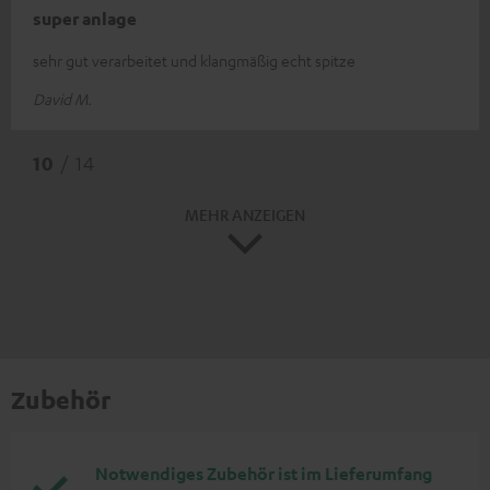
super anlage
sehr gut verarbeitet und klangmäßig echt spitze
David M.
10
/ 14
MEHR ANZEIGEN
Zubehör
Notwendiges Zubehör ist im Lieferumfang