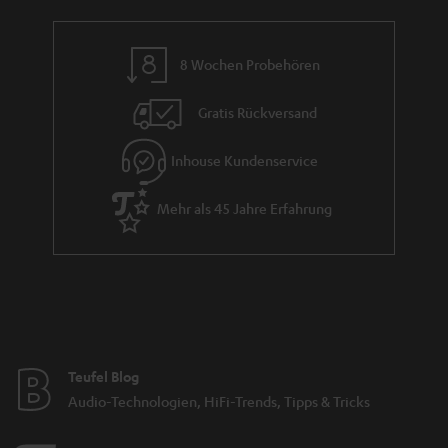
a
n
8 Wochen Probehören
t
i
Gratis Rückversand
e
Inhouse Kundenservice
Mehr als 45 Jahre Erfahrung
Teufel Blog
Audio-Technologien, HiFi-Trends, Tipps & Tricks