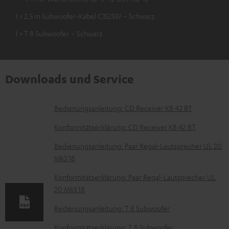
1 × 2,5 m Subwoofer-Kabel C3525W – Schwarz
1 × T 8 Subwoofer – Schwarz
Downloads und Service
D
Bedienungsanleitung: CD Receiver KB 42 BT
o
Konformitätserklärung: CD Receiver KB 42 BT
k
Bedienungsanleitung: Paar Regal-Lautsprecher UL 20
u
Mk3 18
m
Konformitätserklärung: Paar Regal-Lautsprecher UL
e
20 Mk3 18
n
Bedienungsanleitung: T 8 Subwoofer
t
Konformitätserklärung: T 8 Subwoofer