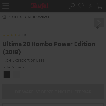
ZUM
NHALT
No
Abs
Startseite
Suche
RINGEN
Artike
im
STEREO
STEREOANLAGE
Waren
(14)
Ultima 20 Kombo Power Edition
(2018)
...die Extraportion Bass
Farbe:
Schwarz
Schwarz
Weiß
DIE WARE IST DERZEIT NICHT LIEFERBAR