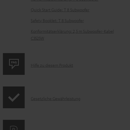
e
z
Quick Start Guide: T 8 Subwoofer
u
Safety Booklet: T 8 Subwoofer
m
Konformitätserklärung: 2,5 m Subwoofer-Kabel
H
C3525W
e
r
u
P
Hilfe zu diesem Produkt
n
r
t
o
e
d
r
I
Gesetzliche Gewährleistung
u
l
n
k
a
f
t
d
o
F