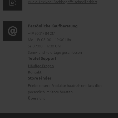
e
A
Audio-Lexikon: Fachbegriffe schnell erklärt
r
A
n
u
m
Q
d
a
s
i
K
Persönliche Kaufberatung
t
o
o
+49 30 217 84 217
i
Mo – Fr 08:00 – 19:00 Uhr
-
n
o
Sa 09:00 – 17:30 Uhr
L
t
n
Sonn- und Feiertage geschlossen
e
a
e
Teufel Support
x
k
n
Häufige Fragen
i
Kontakt
t
z
Store Finder
k
d
u
Erlebe unsere Produkte hautnah und lass dich
o
a
r
persönlich im Store beraten.
n
t
G
Übersicht
e
a
n
r