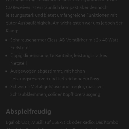
CD Receiver ist erstaunlich kompakt aber dennoch
leistungsstark und bietet umfangreiche Funktionen mit
guter Ausbaufähigkeit. Am wichtigsten war uns jedoch der
Klang:
Sehr rauscharmer Class-AB-Verstärker mit 2 x 40 Watt
Endstufe
Üppig dimensionierte Bauteile, leistungsstarkes
Netzteil
Ausgewogen abgestimmt, mit hohen
Leistungsreserven und tiefreichendem Bass
Schweres Metallgehäuse und -regler, massive
Schraubklemmen, solider Kopfhörerausgang
Abspielfreudig
Egal ob CDs, Musik auf USB-Stick oder Radio: Das Kombo