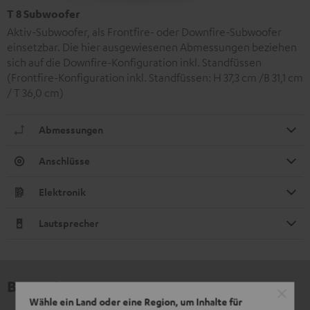
T 8 Subwoofer
Aktiv-Subwoofer, als Frontfire- oder Downfire-Subwoofer
einsetzbar. Die hier ausgewiesenen Abmessungen beziehen
sich auf die Downfire-Konfiguration inkl. Standfüssen
(Frontfire-Konfiguration inkl. Standfüssen: H 37,3 cm /B 31,1 cm
/ T 36,0 cm)
Abmessungen
Anschlüsse
Elektronik
Lautsprecher
Bewertungen
Wähle ein Land oder eine Region, um Inhalte für