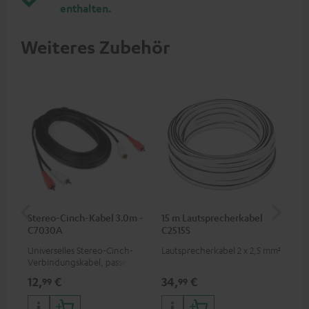
enthalten.
Weiteres Zubehör
Stereo-Cinch-Kabel 3.0m -
15 m Lautsprecherkabel
5,
C7030A
C2515S
C3
Universelles Stereo-Cinch-
Lautsprecherkabel 2 x 2,5 mm²
Ho
Verbindungskabel, passend
Ver
für alle Geräte mit Cinch-
Ci
12,
€
34,
€
24
99
99
Buchsen