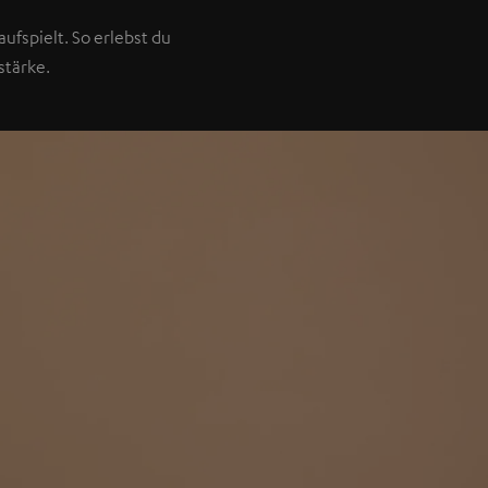
ufspielt. So erlebst du
stärke.