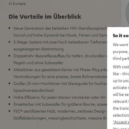
in Europa.
Die Vorteile im Überblick
Neue Generation des beliebten HiFi-Standlautsprecher-Paars fü
Sound und hohe Dynamik bei Musik, Filmen und Games in Räumen
So it s
3-Wege-System mit zwei hoch belastbaren Tieftönern für hohe, v
We want t
ausgewogener Abstimmung
purpose, 
Doppelrohr-Bassreflexaufbau für tiefen, druckvollen und präzisen
third par
Pegeln und ohne Subwoofer
With coo
Mitteltöner aus gewebtem Kevlar mit Phase-Plug arbeitet in sep
like - th
Verstrebungen für eine präzise, breite Bühnendarstellung
up to you
Großer 25-mm-Hochtöner mit Waveguide für hochauflösende, fe
activate
Sprachverständlichkeit
will be s
Hohe Effizienz: für jeden Stereo-Verstärker oder AV-Receiver ge
relevant 
Erweiterbar mit Subwoofer für größere Räume, sowie zum Surro
the trans
FSC®-zertifiziertes Holz, modernes, zeitloses Design mit satinier
selection
Stoffabdeckungen, messingbeschichtete, massive Bi-Wiring/Bi-
"Accept 
You can a