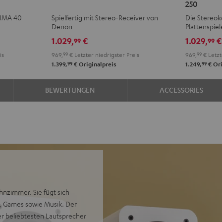
250
+
+
KOMBO
KOM
TIMA 40
Spielfertig mit Stereo-Receiver von
Die Stereok
DENON
DENON
3
3
Denon
Plattenspiel
DRA-
DRA-
+
+
1.029,
€
1.029,
€
99
99
900H
900H
DUAL
DUA
is
969,
99
€
Letzter niedrigster Preis
969,
99
€
Letzt
Schwarz
Weiß
DT
DT
99
99
1.399,
€
Originalpreis
1.249,
€
Ori
250
250
Schwarz
Weiß
BEWERTUNGEN
ACCESSORIES
nzimmer. Sie fügt sich
n, Games sowie Musik. Der
der beliebtesten Lautsprecher