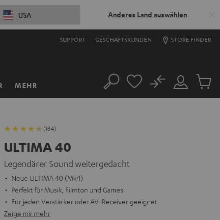
Anderes Land auswählen
USA
SUPPORT
GESCHÄFTSKUNDEN
STORE FINDER
No
R
MEHR
Suche
Mein
Artikel
Konto
im
Warenk
(184)
ULTIMA 40
Legendärer Sound weitergedacht
Neue ULTIMA 40 (Mk4)
Perfekt für Musik, Filmton und Games
Für jeden Verstärker oder AV-Receiver geeignet
Zeige mir mehr