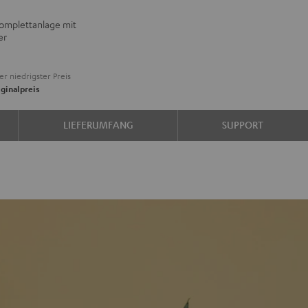
BO
omplettanlage mit
er
L
er niedrigster Preis
ginalpreis
LIEFERUMFANG
SUPPORT