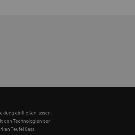
klung einfließen lassen.
Mit den Technologien der
rken Teufel Bass.