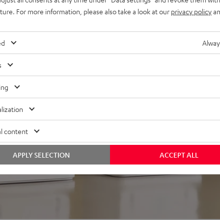
uture. For more information, please also take a look at our
privacy policy
an
ed
Alway
s
ei 184 Bewertungen)
ing
lization
WERTUNGEN
l content
APPLY SELECTION
ACCEPT ALL