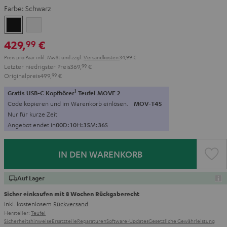
Farbe:
Schwarz
Schwarz
Weiß
429,
€
99
Preis pro Paar inkl. MwSt
und zzgl.
Versandkosten
34,99 €
Letzter niedrigster Preis
369,
99
€
Originalpreis
499,
99
€
1
Gratis USB-C Kopfhörer
Teufel MOVE 2
Code kopieren und im Warenkorb einlösen.
MOV-T4S
Nur für kurze Zeit
Angebot endet in
0
0
D
:
1
0
H
:
3
5
M
:
3
5
S
IN DEN WARENKORB
Auf Lager
Sicher einkaufen mit 8 Wochen Rückgaberecht
inkl. kostenlosem
Rückversand
Hersteller:
Teufel
Sicherheitshinweise
Ersatzteile
Reparaturen
Software-Updates
Gesetzliche Gewährleistung