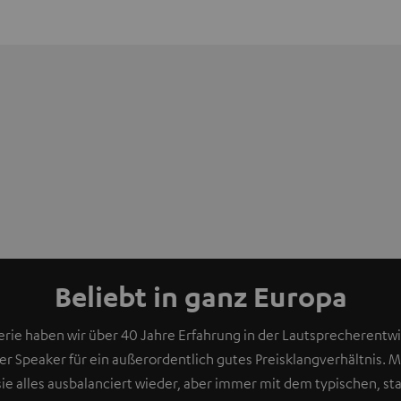
Beliebt in ganz Europa
rie haben wir über 40 Jahre Erfahrung in der Lautsprecherentwic
rer Speaker für ein außerordentlich gutes Preisklangverhältnis. 
sie alles ausbalanciert wieder, aber immer mit dem typischen, sta