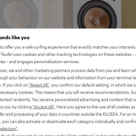
r beeindruckenden Stereo-
 bis 35 m²
ounds like you
erzerrungsfreie Pegel bei
o offer you a safe surfing experience that exactly matches your interests.
Teufel uses cookies and other tracking technologies on these websites - 
 Bass auch bei geringen
ties - and engages personalization services.
kies, we and other marketing partners process data from you and learn w
arater Kammer mit
rough your behaviour on our website and information from your terminal de
: If you click on
"Reject All"
, you confirm our default setting, in which we o
ine Höhen und sehr guter
 necessary cookies. This means that you will receive recommendations, bu
elected randomly. You receive personalized advertising and content that is 
eignet
to you by clicking
"Accept All"
. Here you agree to the use of all cookies as 
und- und Dolby Atmos®-Set
fer and processing of your data in countries outside the EU/EEA. For an in
ter Lackfront und wertigen
, you can also activate or deactivate each category individually and confi
Amping-Schraubanschlüsse
selection"
.
djust all consents at any time under "Data settings" and revoke them with