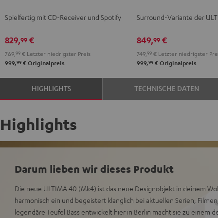
KOMBO
KOMBO
Surround
Surround
Spielfertig mit CD-Receiver und Spotify
Surround-Variante der UL
3
3
"5.1-
"5.1-
Schwarz
Weiß
Set"
Set"
829,
€
849,
€
99
99
Schwarz
Weiß
769,
99
€
Letzter niedrigster Preis
749,
99
€
Letzter niedrigster Pre
/
99
99
999,
€
Originalpreis
999,
€
Originalpreis
Schwarz
HIGHLIGHTS
TECHNISCHE DATEN
Highlights
Darum lieben wir dieses Produkt
Die neue ULTIMA 40 (Mk4) ist das neue Designobjekt in deinem Woh
harmonisch ein und begeistert klanglich bei aktuellen Serien, Filme
legendäre Teufel Bass entwickelt hier in Berlin macht sie zu einem 