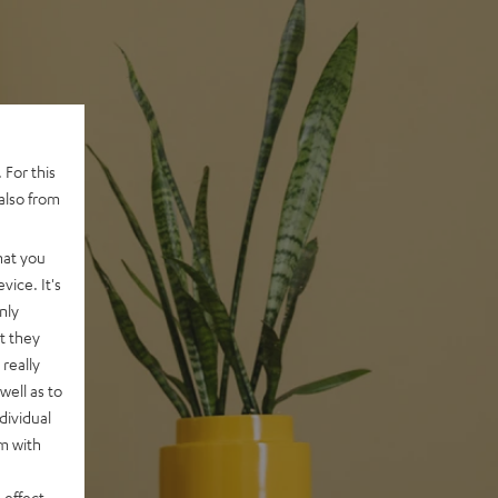
 For this
also from
hat you
vice. It's
nly
t they
really
well as to
dividual
rm with
 effect