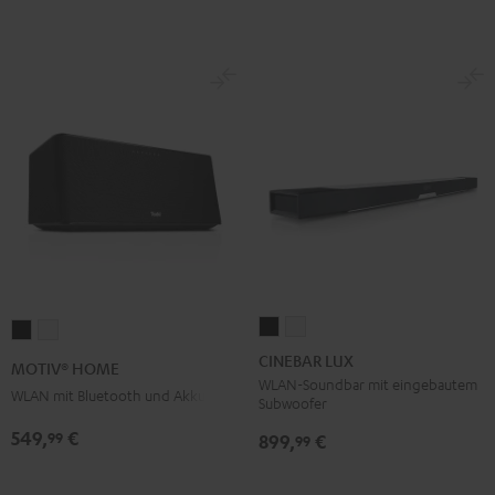
CINEBAR
CINEBAR
MOTIV®
MOTIV®
LUX
LUX
HOME
HOME
CINEBAR LUX
MOTIV® HOME
Schwarz
Weiß
Schwarz
Weiß
WLAN-Soundbar mit eingebautem
WLAN mit Bluetooth und Akku
Subwoofer
549,
€
99
899,
€
99