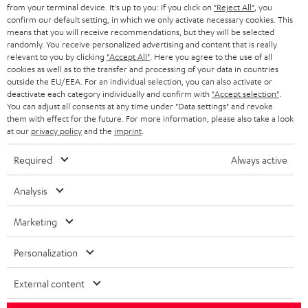
from your terminal device. It's up to you: If you click on
"Reject All"
, you
s
confirm our default setting, in which we only activate necessary cookies. This
JETZT
EMAIL
means that you will receive recommendations, but they will be selected
l
ANME
randomly. You receive personalized advertising and content that is really
WIDGET
e
relevant to you by clicking
"Accept All"
. Here you agree to the use of all
cookies as well as to the transfer and processing of your data in countries
t
outside the EU/EEA. For an individual selection, you can also activate or
deactivate each category individually and confirm with
"Accept selection"
.
t
You can adjust all consents at any time under "Data settings" and revoke
e
them with effect for the future. For more information, please also take a look
at our
privacy policy
and the
imprint
.
r
a
Required
Always active
n
Kategorien
Analysis
m
HEIMKINO
e
Marketing
Unternehmen
l
HEIMKINO-KOMPLETTANLAGEN
Personalization
SUPPORT
d
Teufel Onlineshops
SOUNDBARS
u
External content
KARRIERE
DEUTSCHLAND
n