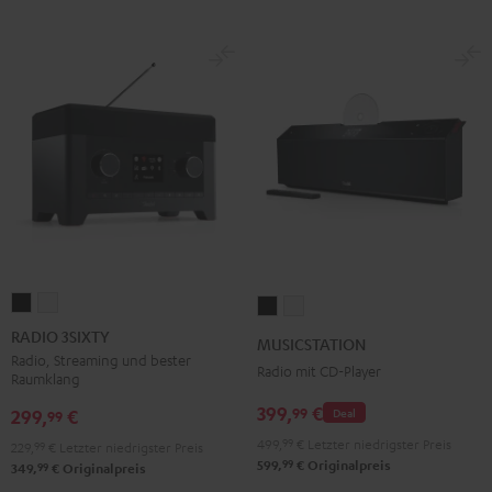
RADIO
RADIO
MUSICSTATION
MUSICSTATION
3SIXTY
3SIXTY
Schwarz
Weiß
RADIO 3SIXTY
MUSICSTATION
Schwarz
Weiß
Radio, Streaming und bester
Radio mit CD-Player
Raumklang
399,
€
99
299,
€
Deal
99
499,
99
€
Letzter niedrigster Preis
229,
99
€
Letzter niedrigster Preis
99
599,
€
Originalpreis
99
349,
€
Originalpreis