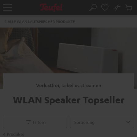
ZUM
NHALT
No
Abs
Startseite
Suche
RINGEN
Artike
im
ALLE WLAN LAUTSPRECHER PRODUKTE
Waren
Verlustfrei, kabellos streamen
WLAN Speaker Topseller
Filtern
4 Produkte