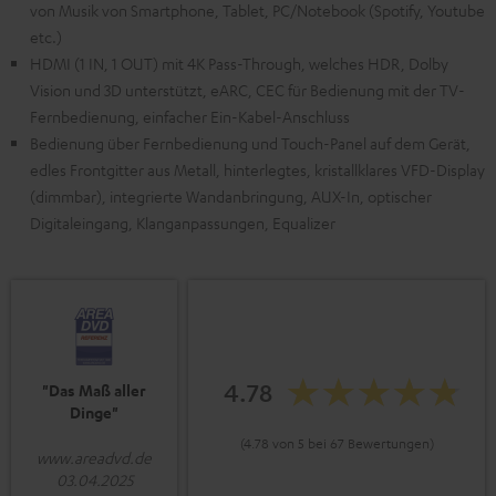
von Musik von Smartphone, Tablet, PC/Notebook (Spotify, Youtube
etc.)
HDMI (1 IN, 1 OUT) mit 4K Pass-Through, welches HDR, Dolby
Vision und 3D unterstützt, eARC, CEC für Bedienung mit der TV-
Fernbedienung, einfacher Ein-Kabel-Anschluss
Bedienung über Fernbedienung und Touch-Panel auf dem Gerät,
edles Frontgitter aus Metall, hinterlegtes, kristallklares VFD-Display
(dimmbar), integrierte Wandanbringung, AUX-In, optischer
Digitaleingang, Klanganpassungen, Equalizer
4.78
"Das Maß aller
Dinge"
(4.78 von 5 bei 67 Bewertungen)
www.areadvd.de
03.04.2025