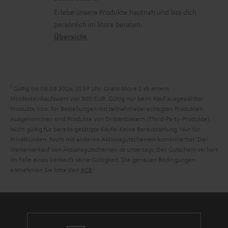
k
d
u
r
Erlebe unsere Produkte hautnah und lass dich
o
a
r
s
persönlich im Store beraten.
n
t
G
Übersicht
a
e
a
n
n
r
d
a
1
Gültig bis 08.08.2026, 23:59 Uhr. Gratis Move 2 ab einem
n
Mindesteinkaufswert von 300 EUR. Gültig nur beim Kauf ausgewählter
Produkte bzw. für Bestellungen mit teilnahmeberechtigten Produkten.
t
Ausgenommen sind Produkte von Drittanbietern (Third-Party-Produkte).
i
Nicht gültig für bereits getätigte Käufe. Keine Barauszahlung. Nur für
Privatkunden. Nicht mit anderen Aktionsgutscheinen kombinierbar. Der
e
Weiterverkauf von Aktionsgutscheinen ist untersagt. Der Gutschein verliert
im Falle eines Verkaufs seine Gültigkeit. Die genauen Bedingungen
entnehmen Sie bitte den
AGB
.