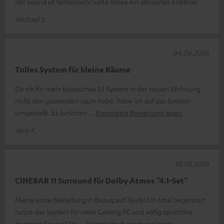
der Sound ist fantastisch! Satte Bässe ein absolutes Erlebnis!
Michael S.
04.06.2026
Tolles System für kleine Räume
Da ich für mein klassisches 5.1 System in der neuen Wohnung
nicht den passenden raum habe, habe ich auf das System
umgestellt. Es funktioni
Komplette Bewertung lesen
Jens K.
10.05.2026
CINEBAR 11 Surround für Dolby Atmos "4.1-Set"
Meine erste Bestellung in Bezug auf Teufel bin total begeistert
nutze das System für mein Gaming PC und völlig sprachlos
Hammer Sound Glas
Komplette Bewertung lesen