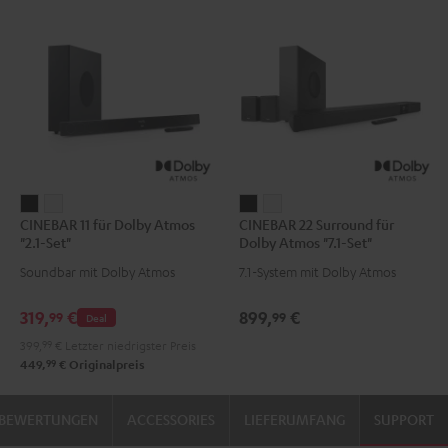
CINEBAR
CINEBAR
CINEBAR
CINEBAR
CINEBAR 11 für Dolby Atmos
CINEBAR 22 Surround für
11
11
22
22
"2.1-Set"
Dolby Atmos "7.1-Set"
für
für
Surround
Surround
Soundbar mit Dolby Atmos
7.1-System mit Dolby Atmos
Dolby
Dolby
für
für
Atmos
Atmos
Dolby
Dolby
319,
€
899,
€
99
99
Deal
"2.1-
"2.1-
Atmos
Atmos
399,
99
€
Letzter niedrigster Preis
Set"
Set"
"7.1-
"7.1-
99
449,
€
Originalpreis
Schwarz
Weiß
Set"
Set"
Schwarz
Weiß
BEWERTUNGEN
ACCESSORIES
LIEFERUMFANG
SUPPORT