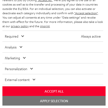
relevant to you by clicking
"Accept All"
. Here you agree to the use of all
JETZT
EMAIL
l
cookies as well as to the transfer and processing of your data in countries
ANME
outside the EU/EEA. For an individual selection, you can also activate or
WIDGET
e
deactivate each category individually and confirm with
"Accept selection"
.
You can adjust all consents at any time under "Data settings" and revoke
t
them with effect for the future. For more information, please also take a look
t
at our
privacy policy
and the
imprint
.
e
Required
Always active
r
Analysis
a
n
Kategorien
Marketing
m
Personalization
HEIMKINO
e
Unternehmen
l
External content
HEIMKINO-KOMPLETTANLAGEN
SUPPORT
d
Teufel Onlineshops
SOUNDBARS
u
ACCEPT ALL
KARRIERE
DEUTSCHLAND
n
Chat
APPLY SELECTION
STEREO
starten
PRESSE & MARKETING
g