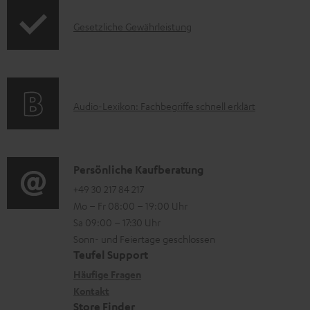
e
o
F
n
I
Gesetzliche Gewährleistung
r
A
n
m
Q
f
a
s
o
t
A
Audio-Lexikon: Fachbegriffe schnell erklärt
r
i
u
m
o
d
a
n
i
K
Persönliche Kaufberatung
t
e
o
o
+49 30 217 84 217
i
n
Mo – Fr 08:00 – 19:00 Uhr
-
n
o
z
Sa 09:00 – 17:30 Uhr
L
t
n
u
Sonn- und Feiertage geschlossen
e
a
e
Teufel Support
m
x
k
n
Häufige Fragen
V
i
Kontakt
t
z
e
Store Finder