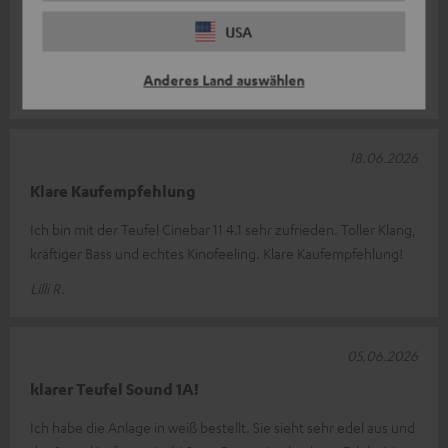
Das ist meine erste Soundbar. Ich hatte vorher ein Bose
System, das war jetzt aber schon etwas alt und hat mich nie
USA
richtig überzeugt. Diese
Komplette Bewertung lesen
Anderes Land auswählen
Thomas H.
18.06.2026
Klare Kaufempfehlung
Ich bin mit der Teufel Cinebar 11 4.1 sehr zufrieden. Toller Klang,
kräftiger Bass und echtes Kinofeeling. Klare Kaufempfehlung!
Lilli R.
05.06.2026
klarer Teufel Sound 1A!
Ich habe die Anlage in weiß bestellt. Sie sieht sehr edel aus und