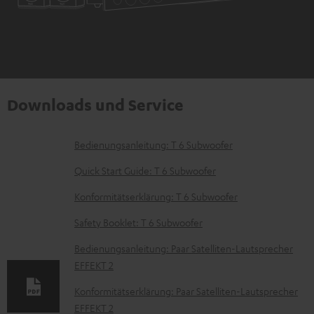
Downloads und Service
D
Bedienungsanleitung: T 6 Subwoofer
o
Quick Start Guide: T 6 Subwoofer
k
Konformitätserklärung: T 6 Subwoofer
u
Safety Booklet: T 6 Subwoofer
m
e
Bedienungsanleitung: Paar Satelliten-Lautsprecher
EFFEKT 2
n
t
Konformitätserklärung: Paar Satelliten-Lautsprecher
EFFEKT 2