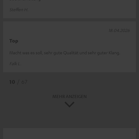
Steffen H.
18.04.2026
Top
Macht was es soll, sehr gute Qualität und sehr guter Klang.
Falk L.
10
/ 67
MEHR ANZEIGEN