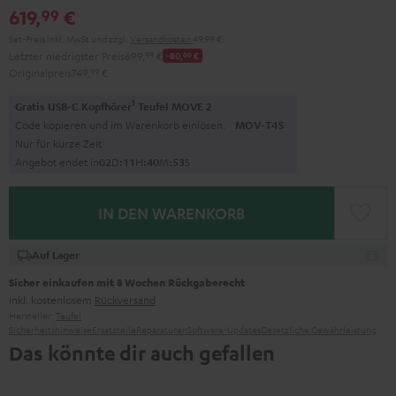
619,
€
99
Set-Preis inkl. MwSt
und zzgl.
Versandkosten
49,99 €
Letzter niedrigster Preis
699,
99
€
-80,
00
€
Originalpreis
749,
99
€
1
Gratis USB-C Kopfhörer
Teufel MOVE 2
Code kopieren und im Warenkorb einlösen.
MOV-T4S
Nur für kurze Zeit
Angebot endet in
0
2
D
:
1
1
H
:
4
0
M
:
5
2
S
IN DEN WARENKORB
Auf Lager
Sicher einkaufen mit 8 Wochen Rückgaberecht
inkl. kostenlosem
Rückversand
Hersteller:
Teufel
Sicherheitshinweise
Ersatzteile
Reparaturen
Software-Updates
Gesetzliche Gewährleistung
Das könnte dir auch gefallen