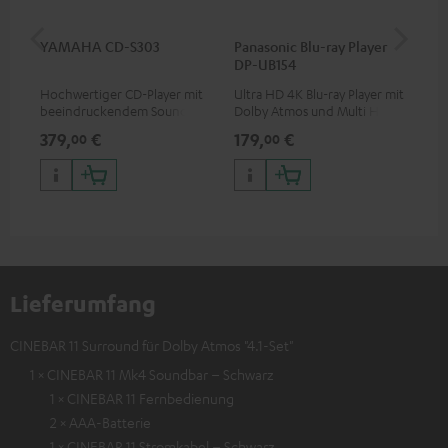
YAMAHA CD-S303
Panasonic Blu-ray Player
1,5
DP-UB154
C7
Hochwertiger CD-Player mit
Ultra HD 4K Blu-ray Player mit
Ver
beeindruckendem Sound und
Dolby Atmos und Multi HDR-
Kab
wertiger Verarbeitung
Unterstützung inklusive
mm
379,
€
179,
€
19
00
00
HDR10+ für eine überragende
Bildqualität mit lebensechten
Kontrasten und Farben
Lieferumfang
CINEBAR 11 Surround für Dolby Atmos "4.1-Set"
1 × CINEBAR 11 Mk4 Soundbar – Schwarz
1 × CINEBAR 11 Fernbedienung
2 × AAA-Batterie
1 × CINEBAR 11 Stromkabel – Schwarz