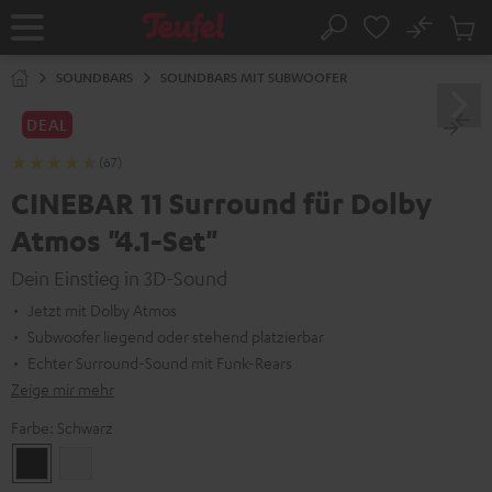
ZUM
NHALT
No
Abs
Startseite
Suche
RINGEN
Artike
im
SOUNDBARS
SOUNDBARS MIT SUBWOOFER
Waren
DEAL
(67)
CINEBAR 11 Surround für Dolby
Atmos "4.1-Set"
Dein Einstieg in 3D-Sound
Jetzt mit Dolby Atmos
Subwoofer liegend oder stehend platzierbar
Echter Surround-Sound mit Funk-Rears
Zeige mir mehr
Farbe:
Schwarz
Schwarz
Weiß