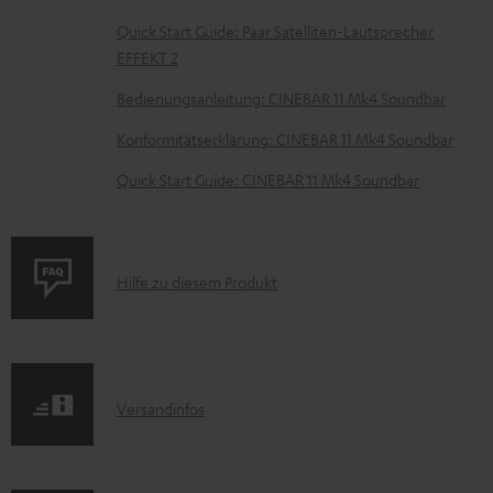
e
z
Quick Start Guide: Paar Satelliten-Lautsprecher
EFFEKT 2
u
m
Bedienungsanleitung: CINEBAR 11 Mk4 Soundbar
H
Konformitätserklärung: CINEBAR 11 Mk4 Soundbar
e
Quick Start Guide: CINEBAR 11 Mk4 Soundbar
r
u
n
P
Hilfe zu diesem Produkt
t
r
e
o
r
d
l
I
Versandinfos
u
a
n
k
d
f
t