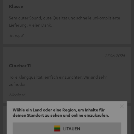
Klasse
Sehr guter Sound, gute Qualität und schnelle unkomplizierte
Lieferung. Vielen Dank.
Jenny K.
27.06.2026
Cinebar 11
Tolle Klangqualität, einfach einzurichten.Wir sind sehr
zufrieden
Nicole M.
Wähle ein Land oder eine Region, um Inhalte für
21.06.2026
deinen Standort zu sehen und online einzukaufen.
Cinebar
LITAUEN