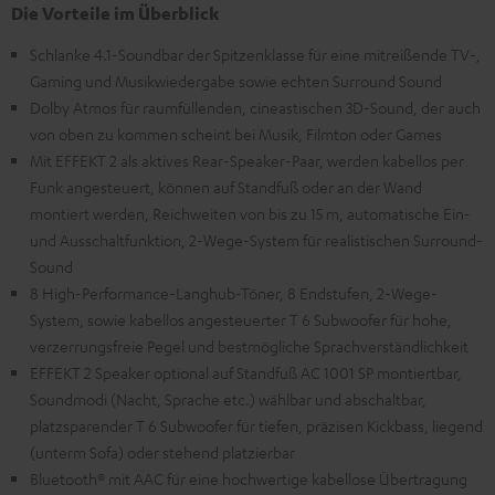
Die Vorteile im Überblick
Schlanke 4.1-Soundbar der Spitzenklasse für eine mitreißende TV-,
Gaming und Musikwiedergabe sowie echten Surround Sound
Dolby Atmos für raumfüllenden, cineastischen 3D-Sound, der auch
von oben zu kommen scheint bei Musik, Filmton oder Games
Mit EFFEKT 2 als aktives Rear-Speaker-Paar, werden kabellos per
Funk angesteuert, können auf Standfuß oder an der Wand
montiert werden, Reichweiten von bis zu 15 m, automatische Ein-
und Ausschaltfunktion, 2-Wege-System für realistischen Surround-
Sound
8 High-Performance-Langhub-Töner, 8 Endstufen, 2-Wege-
System, sowie kabellos angesteuerter T 6 Subwoofer für hohe,
verzerrungsfreie Pegel und bestmögliche Sprachverständlichkeit
EFFEKT 2 Speaker optional auf Standfuß AC 1001 SP montiertbar,
Soundmodi (Nacht, Sprache etc.) wählbar und abschaltbar,
platzsparender T 6 Subwoofer für tiefen, präzisen Kickbass, liegend
(unterm Sofa) oder stehend platzierbar
Bluetooth® mit AAC für eine hochwertige kabellose Übertragung