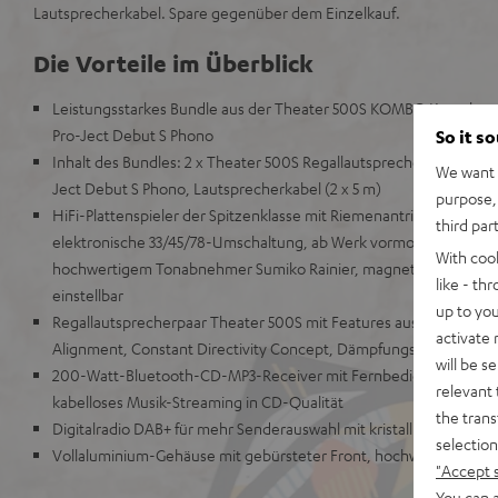
Lautsprecherkabel. Spare gegenüber dem Einzelkauf.
Die Vorteile im Überblick
Leistungsstarkes Bundle aus der Theater 500S KOMBO Komplettan
Pro-Ject Debut S Phono
So it s
Inhalt des Bundles: 2 x Theater 500S Regallautsprecher, CD-Blue
We want t
Ject Debut S Phono, Lautsprecherkabel (2 x 5 m)
purpose, 
HiFi-Plattenspieler der Spitzenklasse mit Riemenantrieb, geeignet
third par
elektronische 33/45/78-Umschaltung, ab Werk vormontiert und ei
With coo
hochwertigem Tonabnehmer Sumiko Rainier, magnetisches Antisk
like - th
einstellbar
up to you
Regallautsprecherpaar Theater 500S mit Features aus dem High
activate
Alignment, Constant Directivity Concept, Dämpfungskammer, Dow
will be s
200-Watt-Bluetooth-CD-MP3-Receiver mit Fernbedienung, Bluet
relevant 
kabelloses Musik-Streaming in CD-Qualität
the trans
Digitalradio DAB+ für mehr Senderauswahl mit kristallklarem So
selection
Vollaluminium-Gehäuse mit gebürsteter Front, hochwertiger Fe
"Accept 
You can a