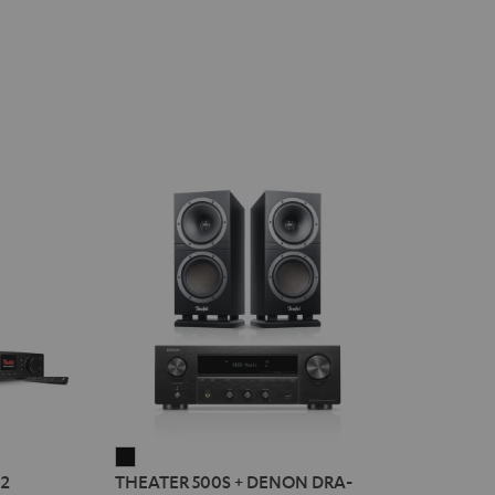
THEATER
2
THEATER 500S + DENON DRA-
500S