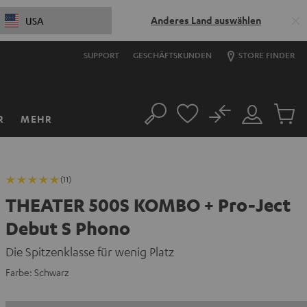
Anderes Land auswählen
USA
SUPPORT
GESCHÄFTSKUNDEN
STORE FINDER
No
R
MEHR
Suche
Mein
Artikel
Konto
im
Warenk
(11)
THEATER 500S KOMBO + Pro-Ject
Debut S Phono
Die Spitzenklasse für wenig Platz
Farbe:
Schwarz