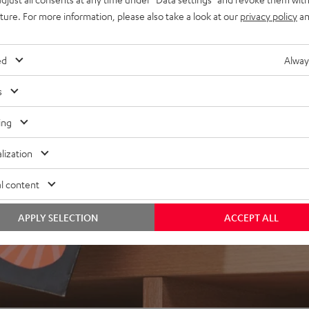
uture. For more information, please also take a look at our
privacy policy
an
ed
Alway
s
ing
lization
l content
APPLY SELECTION
ACCEPT ALL