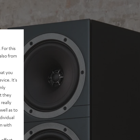
 For this
also from
hat you
vice. It's
nly
t they
really
well as to
dividual
rm with
 effect