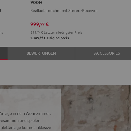
900H
+
N
Reallautsprecher mit Stereo-Receiver
DENON
DRA-
999,
€
99
900H
is
899,
99
€
Letzter niedrigster Preis
Schwarz
99
1.349,
€
Originalpreis
BEWERTUNGEN
ACCESSORIES
i-Anlage in dein Wohnzimmer.
 zusammen und spielen
omplettanlage kommt inklusive