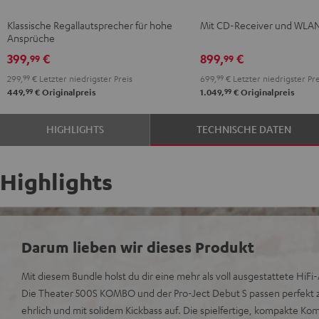
Schwarz
KOMBO
Klassische Regallautsprecher für hohe
Mit CD-Receiver und WLA
2
Ansprüche
Schwarz
399,
€
899,
€
99
99
299,
99
€
Letzter niedrigster Preis
699,
99
€
Letzter niedrigster Pre
99
99
449,
€
Originalpreis
1.049,
€
Originalpreis
HIGHLIGHTS
TECHNISCHE DATEN
Highlights
Darum lieben wir dieses Produkt
Mit diesem Bundle holst du dir eine mehr als voll ausgestattete HiF
Die Theater 500S KOMBO und der Pro-Ject Debut S passen perfekt
ehrlich und mit solidem Kickbass auf. Die spielfertige, kompakte K