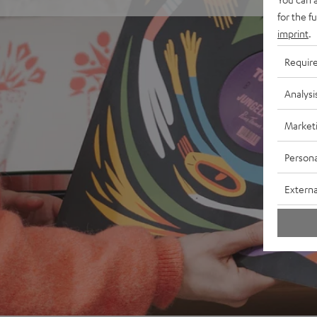
for the f
imprint
.
Requir
Analysi
Market
Persona
Externa