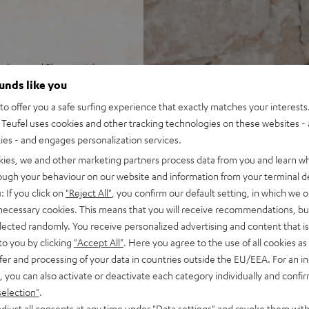
lage und Plattenspieler
ounds like you
tooth-Stereo-Receiver, Pro-
o offer you a safe surfing experience that exactly matches your interests.
Teufel uses cookies and other tracking technologies on these websites - 
 für LPs und Singles,
ties - and engages personalization services.
ngestellter Tonarm mit
kies, we and other marketing partners process data from you and learn w
ating und Auflagekraft
rough your behaviour on our website and information from your terminal de
: If you click on
"Reject All"
, you confirm our default setting, in which we o
-End-Bereich (Time
 necessary cookies. This means that you will receive recommendations, bu
nfiring Bassreflexsystem)
elected randomly. You receive personalized advertising and content that is 
ooth mit aptX und NFC für
to you by clicking
"Accept All"
. Here you agree to the use of all cookies as 
fer and processing of your data in countries outside the EU/EEA. For an in
und ohne Rauschen
, you can also activate or deactivate each category individually and confi
rnbedienung aus Aluminium
selection"
.
djust all consents at any time under "Data settings" and revoke them with