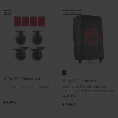
NEU
RESTPOSTEN
ROCKSTER
ROCKSTER 2 Räder-Set
Protector
ROCKSTER Protector
Schwarz
Universal-Schutzhülle für den
Vier Ersatzräder für den ROCKSTER
ROCKSTER, ideal für Transport und
2
Lagerung
49,
€
99
49,
€
99