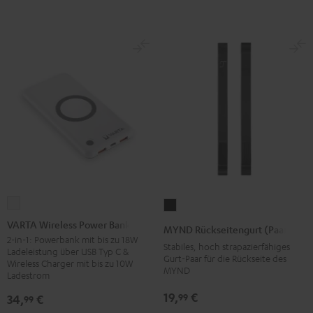
VARTA
MYND
Wireless
Rückseitengurt
VARTA Wireless Power Bank
MYND Rückseitengurt (Paar)
Power
(Paar)
2-in-1: Powerbank mit bis zu 18W
Stabiles, hoch strapazierfähiges
Ladeleistung über USB Typ C &
Bank
Schwarz
Gurt-Paar für die Rückseite des
Wireless Charger mit bis zu 10W
MYND
Weiß
Ladestrom
19,
€
99
34,
€
99