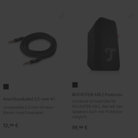
ROCKSTER
Anschlusskabel
AIR
ROCKSTER AIR 2 Protector
3,5-
Anschlusskabel 3,5-mm-Klinke
2
Universal-Schutzhülle für
mm-
ROCKSTER AIR 2, Betrieb des
Universelles 3,5-mm-Klinken-
Protector
Klinke
Speakers auch mit Protector
Stereo-Anschlusskabel
Schwarz
möglich
Schwarz
12,
€
99
59,
€
99