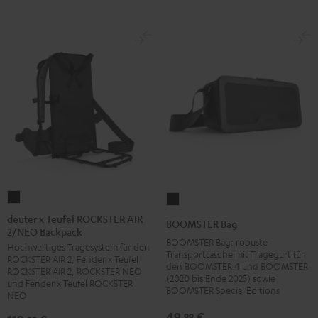
deuter
BOOMSTER
x
Bag
deuter x Teufel ROCKSTER AIR
BOOMSTER Bag
2/NEO Backpack
Teufel
Schwarz
BOOMSTER Bag: robuste
Hochwertiges Tragesystem für den
ROCKSTER
Transporttasche mit Tragegurt für
ROCKSTER AIR 2, Fender x Teufel
AIR
den BOOMSTER 4 und BOOMSTER
ROCKSTER AIR 2, ROCKSTER NEO
(2020 bis Ende 2025) sowie
2/NEO
und Fender x Teufel ROCKSTER
BOOMSTER Special Editions
NEO
Backpack
49,
€
99
Schwarz