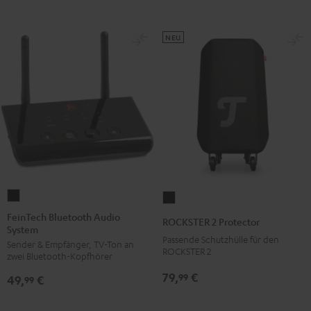
NEU
FeinTech
ROCKSTER
Bluetooth
2
FeinTech Bluetooth Audio
ROCKSTER 2 Protector
System
Audio
Protector
Passende Schutzhülle für den
Sender & Empfänger, TV-Ton an
System
Schwarz
ROCKSTER 2
zwei Bluetooth-Kopfhörer
Schwarz
79,
€
99
49,
€
99