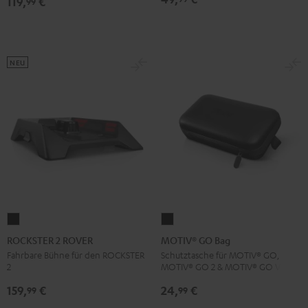
119,
€
99
NEU
ROCKSTER
MOTIV®
2
GO
ROCKSTER 2 ROVER
MOTIV® GO Bag
ROVER
Bag
Fahrbare Bühne für den ROCKSTER
Schutztasche für MOTIV® GO,
2
MOTIV® GO 2 & MOTIV® GO VOICE
Schwarz
Schwarz
159,
€
24,
€
99
99