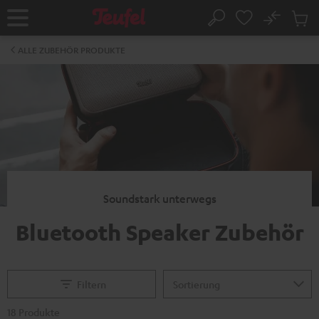
ZUM
NHALT
No
Abs
Startseite
Suche
RINGEN
Artike
im
ALLE ZUBEHÖR PRODUKTE
Waren
Soundstark unterwegs
Bluetooth Speaker Zubehör
Filtern
18 Produkte