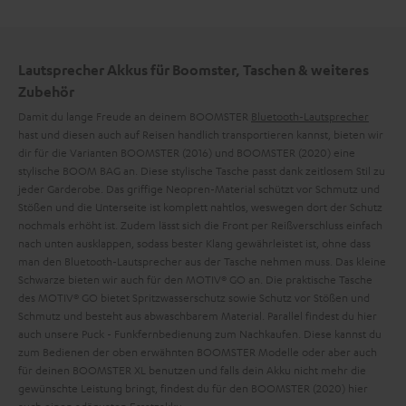
Lautsprecher Akkus für Boomster, Taschen & weiteres
Zubehör
Damit du lange Freude an deinem BOOMSTER
Bluetooth-Lautsprecher
hast und diesen auch auf Reisen handlich transportieren kannst, bieten wir
dir für die Varianten BOOMSTER (2016) und BOOMSTER (2020) eine
stylische BOOM BAG an. Diese stylische Tasche passt dank zeitlosem Stil zu
jeder Garderobe. Das griffige Neopren-Material schützt vor Schmutz und
Stößen und die Unterseite ist komplett nahtlos, weswegen dort der Schutz
nochmals erhöht ist. Zudem lässt sich die Front per Reißverschluss einfach
nach unten ausklappen, sodass bester Klang gewährleistet ist, ohne dass
man den Bluetooth-Lautsprecher aus der Tasche nehmen muss. Das kleine
Schwarze bieten wir auch für den MOTIV® GO an. Die praktische Tasche
des MOTIV® GO bietet Spritzwasserschutz sowie Schutz vor Stößen und
Schmutz und besteht aus abwaschbarem Material. Parallel findest du hier
auch unsere Puck - Funkfernbedienung zum Nachkaufen. Diese kannst du
zum Bedienen der oben erwähnten BOOMSTER Modelle oder aber auch
für deinen BOOMSTER XL benutzen und falls dein Akku nicht mehr die
gewünschte Leistung bringt, findest du für den BOOMSTER (2020) hier