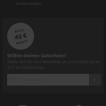
im Store beraten.
BIS ZU
45 €
RABATT
N
Wähle deinen Gutschein!
Melde dich für den Newsletter an und erhalte bis zu
e
45 € als Dankeschön.
w
s
JETZT
EMAIL
l
ANME
WIDGET
e
t
t