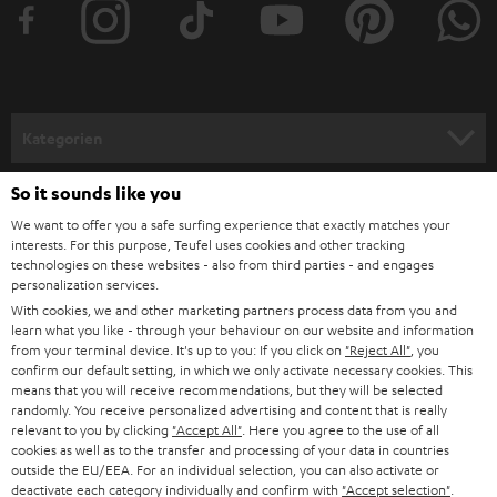
e
r
a
n
Kategorien
m
HEIMKINO
e
So it sounds like you
Unternehmen
l
We want to offer you a safe surfing experience that exactly matches your
HEIMKINO-KOMPLETTANLAGEN
interests. For this purpose, Teufel uses cookies and other tracking
SUPPORT
d
Teufel Onlineshops
technologies on these websites - also from third parties - and engages
personalization services.
SOUNDBARS
u
KARRIERE
With cookies, we and other marketing partners process data from you and
DEUTSCHLAND
n
learn what you like - through your behaviour on our website and information
STEREO
PRESSE & MARKETING
from your terminal device. It's up to you: If you click on
"Reject All"
, you
g
confirm our default setting, in which we only activate necessary cookies. This
ÖSTERREICH
SMART HOME
means that you will receive recommendations, but they will be selected
GESCHÄFTSKUNDEN
randomly. You receive personalized advertising and content that is really
relevant to you by clicking
"Accept All"
. Here you agree to the use of all
SCHWEIZ
BLUETOOTH-LAUTSPRECHER
PARTNERPROGRAMM
cookies as well as to the transfer and processing of your data in countries
outside the EU/EEA. For an individual selection, you can also activate or
KOPFHÖRER
deactivate each category individually and confirm with
"Accept selection"
.
NIEDERLANDE
BLOG