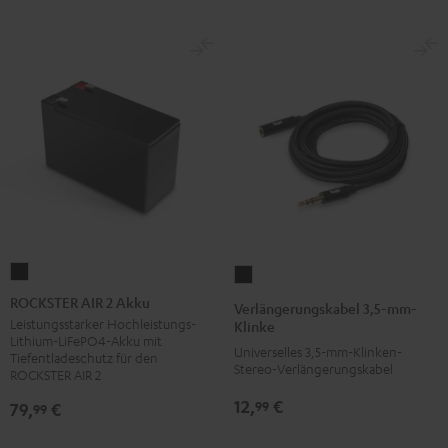
ROCKSTER
Verlängerungskabel
AIR
3,5-
ROCKSTER AIR 2 Akku
Verlängerungskabel 3,5-mm-
2
mm-
Leistungsstarker Hochleistungs-
Klinke
Lithium-LiFePO4-Akku mit
Akku
Klinke
Universelles 3,5-mm-Klinken-
Tiefentladeschutz für den
Schwarz
Stereo-Verlängerungskabel
Schwarz
ROCKSTER AIR 2
12,
€
99
79,
€
99