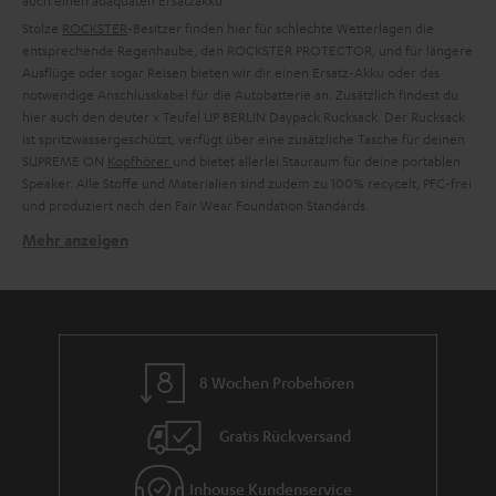
auch einen adäquaten Ersatzakku.
Stolze
ROCKSTER
-Besitzer finden hier für schlechte Wetterlagen die
entsprechende Regenhaube, den ROCKSTER PROTECTOR, und für längere
Ausflüge oder sogar Reisen bieten wir dir einen Ersatz-Akku oder das
notwendige Anschlusskabel für die Autobatterie an. Zusätzlich findest du
hier auch den deuter x Teufel UP BERLIN Daypack Rucksack. Der Rucksack
ist spritzwassergeschützt, verfügt über eine zusätzliche Tasche für deinen
SUPREME ON
Kopfhörer
und bietet allerlei Stauraum für deine portablen
Speaker. Alle Stoffe und Materialien sind zudem zu 100% recycelt, PFC-frei
und produziert nach den Fair Wear Foundation Standards.
Mehr anzeigen
Verwandte Themen in unserem Blog:
Mit diesen Festival-Boxen wirst du Zeltplatz-Headliner
Das besondere Accessoire: BAMSTER BAG designed von Esther
Perbandt
Deuter: Bereit für dein Abenteuer
8 Wochen Probehören
Wie aus alten PET-Flaschen urbaner Lifestyle wird: deuter-Designerin
Maren Peper im Interview
Gratis Rückversand
Inhouse Kundenservice