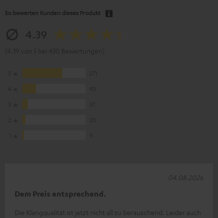
So bewerten Kunden dieses Produkt
4.39
(4.39 von 5 bei 430 Bewertungen)
5
271
4
93
3
37
2
20
1
9
04.08.2026
Dem Preis entsprechend.
Die Klangqualität ist jetzt nicht all zu berauschend. Leider auch