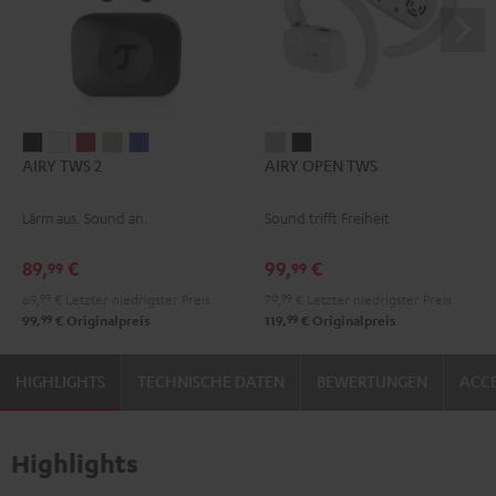
AIRY
AIRY
AIRY
AIRY
AIRY
AIRY
AIRY
AIRY TWS 2
AIRY OPEN TWS
TWS
TWS
TWS
TWS
TWS
OPEN
OPEN
2
2
2
2
2
TWS
TWS
Lärm aus. Sound an.
Sound trifft Freiheit
Night
Pure
Ruby
Sage
Space
Moon
Night
Black
White
Red
Green
Blue
Gray
Black
89,
€
99,
€
99
99
69,
99
€
Letzter niedrigster Preis
79,
99
€
Letzter niedrigster Preis
99
99
99,
€
Originalpreis
119,
€
Originalpreis
HIGHLIGHTS
TECHNISCHE DATEN
BEWERTUNGEN
ACCE
Highlights