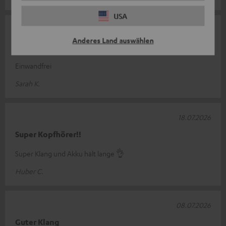
USA
02.08.2026
Anderes Land auswählen
Top Kopfhörer
Einwandfrei
Sarah K.
18.07.2026
Super Kopfhörer!!
Super Klang und Akku hält lange 👌
Huber C.
08.07.2026
Guter Klang