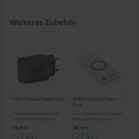
Betriebsspannung und USB-C-
Anschluss
Weiteres Zubehör
USB-C Power Adapter 30W
VARTA Wireless Power
Fe
Bank
Sy
Universell einsetzbares 30
2-in-1: Powerbank mit bis zu
Hoc
Watt Schnellladegerät für
18W Ladeleistung über USB
Sen
Kopfhörer & Portables sowie
Typ C & Wireless Charger mit
pas
19,
€
34,
€
49
99
99
Apple iPhones, Android
bis zu 10W Ladestrom
Blu
Smartphones, Tablets und
Kom