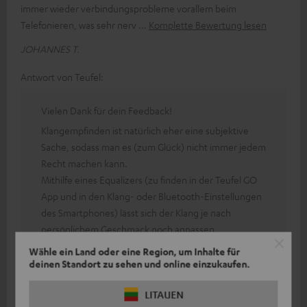
immer wieder verbindungsprobleme vorallem beim
Telefonieren, was sehr nerv
Komplette Bewertung lesen
JOHANNES T.
Antwort von Teufel:
Vielen Dank für dein Feedback!
Klangempfinden ist natürlich eher eine subjektive
Sache, sodass man es (zum Glück) nicht immer jedem
Recht machen kann.
Mithilfe eines Equalizers (zu finden in der Teufel GO
App und in den Klang- oder Bluetooth-Einstellungen
des Smartphones) lässt sich der Klang je nach
persönlichem Geschmack noch anpassen.
Bei technischen Schwierigkeiten stehen dir auch
Wähle ein Land oder eine Region, um Inhalte für
deinen Standort zu sehen und online einzukaufen.
gerne unsere netten Kollegen des technischen
Support Teams als Ansprechpartner zur Verfügung.
LITAUEN