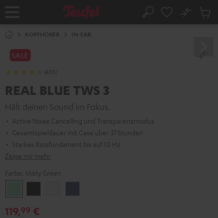
ZUM
NHALT
No
Abs
Startseite
Suche
RINGEN
Artike
im
KOPFHÖRER
IN-EAR
Waren
SALE
(430)
REAL BLUE TWS 3
Hält deinen Sound im Fokus.
Active Noise Cancelling und Transparenzmodus
Gesamtspieldauer mit Case über 37 Stunden
Starkes Bassfundament bis auf 10 Hz
Zeige mir mehr
Farbe:
Misty Green
Misty
Night
Pure
Steel
Green
Black
White
Blue
119,
€
99