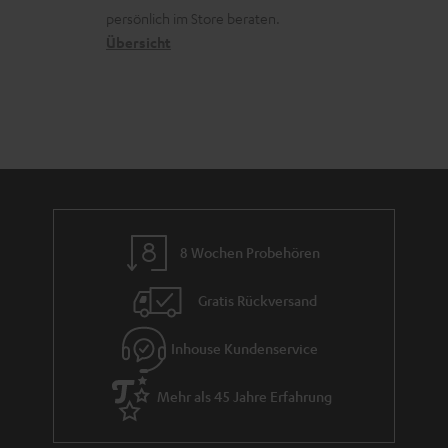
t
o
a
r
s
persönlich im Store beraten.
i
n
t
G
Übersicht
a
t
e
a
n
l
n
r
d
e
a
_
n
h
t
i
i
d
e
8 Wochen Probehören
d
Gratis Rückversand
e
n
Inhouse Kundenservice
Mehr als 45 Jahre Erfahrung