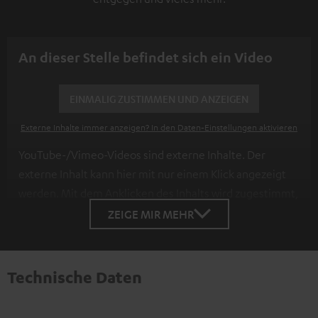
An dieser Stelle befindet sich ein Video
EINMALIG ZUSTIMMEN UND ANZEIGEN
Externe Inhalte immer anzeigen? In den Daten‑Einstellungen aktivieren
YouTube-/Vimeo-Videos sind externe Inhalte. Der
externe Inhalt kann hier mit nur einem Klick angezeigt
werden. Mit dem Anklicken des Inhalts wird zugestimmt,
dass externe Inhalte angezeigt werden. Dabei können
ZEIGE MIR MEHR
personenbezogene Daten an Drittplattformen
übermittelt werden.
Weitere Informationen sind in der
Datenschutzerklärung unter I zu finden
.
Technische Daten