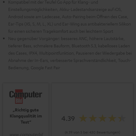
Kompatibel mit der Teufel Go App für Klang- und
Einstellungsmöglichkeiten, Akku-Ladestandsanzeige auf iOS,
Android sowie am Ladecase, Auto-Pairing beim Öffnen des Case,
Ear-Tips (XS, S, M, L, XL) und Ear-Wing aus antibakteriellem Silikon
für einen sicheren Tragekomfort auch bei leichtem Sport
Neu gegenüber Vorgänger: besseres ANC, höhere Lautstärke,
tieferer Bass, schmalere Bauform, Bluetooth 5.3, kabelloses Laden
des Cases, IPX4, Multipointfunktion, Pausieren der Wiedergabe bei
Abnahme der In-Ears, verbesserte Sprachverständlichkeit, Touch-
Bedienung, Google Fast Pair
„Richtig gute
Klangqualität im
4.39
Test“
(4.39 von 5 bei 430 Bewertungen)
www.computerbil