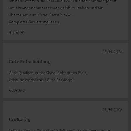
Ich habe mir nun die Real Blue TWS 3 für den Sommer geholt
um ein angenehmeres tragegefühl zu haben und bin
überzeugt vom Klang. Sonst bin/w
Komplette Bewertung lesen
Mario W.
25.06.2026
Gute Entscheidung
Gute Qualität, guter Klang! Sehr gutes Preis-
Leistungsverhältnis!! Gute Passform!
György v.
25.06.2026
Großartig
Sehr zufrieden. Toller Klang. Ich benutze sie meistens, um