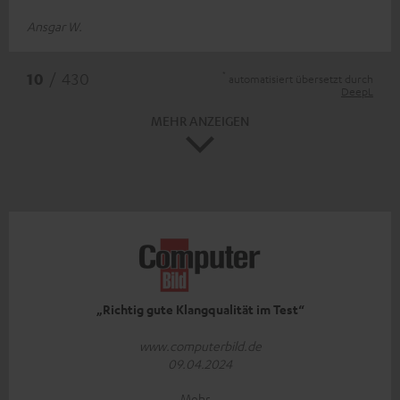
Ansgar W.
*
10
/ 430
automatisiert übersetzt durch
DeepL
MEHR ANZEIGEN
„Richtig gute Klangqualität im Test“
www.computerbild.de
09.04.2024
Mehr...