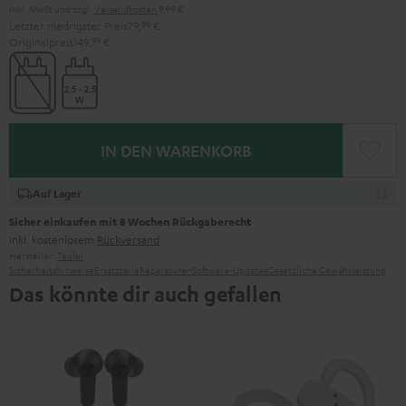
Inkl. MwSt
und zzgl.
Versandkosten
9,99 €
Letzter niedrigster Preis
79,
99
€
Originalpreis
149,
99
€
IN DEN WARENKORB
Auf Lager
Sicher einkaufen mit 8 Wochen Rückgaberecht
inkl. kostenlosem
Rückversand
Hersteller:
Teufel
Sicherheitshinweise
Ersatzteile
Reparaturen
Software-Updates
Gesetzliche Gewährleistung
Das könnte dir auch gefallen