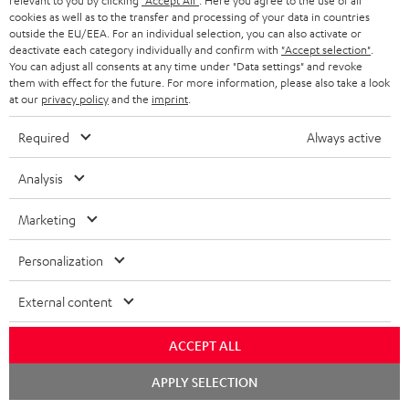
relevant to you by clicking
"Accept All"
. Here you agree to the use of all
cookies as well as to the transfer and processing of your data in countries
BIS ZU
outside the EU/EEA. For an individual selection, you can also activate or
45 €
deactivate each category individually and confirm with
"Accept selection"
.
You can adjust all consents at any time under "Data settings" and revoke
RABATT
them with effect for the future. For more information, please also take a look
at our
privacy policy
and the
imprint
.
N
Wähle deinen Gutschein!
Required
Always active
Melde dich für den Newsletter an und erhalte bis zu
e
45 € als Dankeschön.
Analysis
w
s
Marketing
JETZT
EMAIL
l
ANME
WIDGET
Personalization
e
t
External content
t
e
ACCEPT ALL
r
Chat
APPLY SELECTION
starten
a