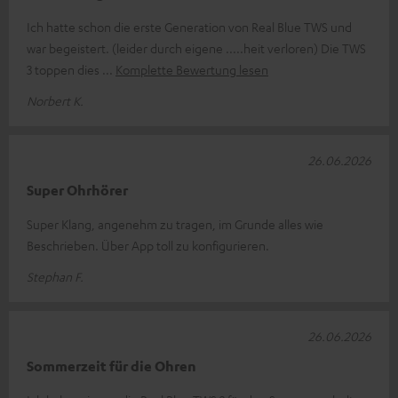
Ich hatte schon die erste Generation von Real Blue TWS und
war begeistert. (leider durch eigene .....heit verloren) Die TWS
3 toppen dies
Komplette Bewertung lesen
Norbert K.
26.06.2026
Super Ohrhörer
Super Klang, angenehm zu tragen, im Grunde alles wie
Beschrieben. Über App toll zu konfigurieren.
Stephan F.
26.06.2026
Sommerzeit für die Ohren