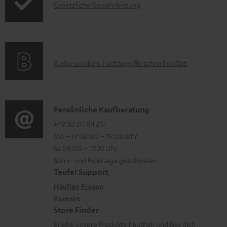
e
.
I
Gesetzliche Gewährleistung
r
A
r
s
n
m
Q
l
u
f
a
s
a
p
o
t
d
p
A
Audio-Lexikon: Fachbegriffe schnell erklärt
r
i
e
o
u
m
o
n
r
d
a
n
t
i
K
Persönliche Kaufberatung
t
e
.
o
o
+49 30 217 84 217
i
n
Mo – Fr 08:00 – 19:00 Uhr
l
-
n
o
z
Sa 09:00 – 17:30 Uhr
i
L
t
n
u
Sonn- und Feiertage geschlossen
n
e
a
e
Teufel Support
m
k
x
k
n
Häufige Fragen
V
s
i
Kontakt
t
z
e
Store Finder
.
k
d
u
r
Erlebe unsere Produkte hautnah und lass dich