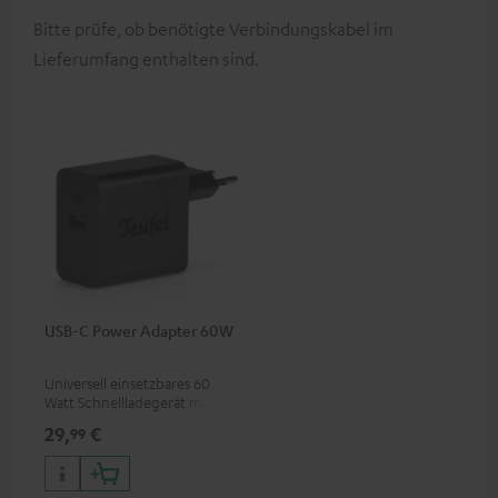
Bitte prüfe, ob benötigte Verbindungskabel im
Lieferumfang enthalten sind.
USB-C Power Adapter 60W
Universell einsetzbares 60
Watt Schnellladegerät mit
zwei Anschluss-Ports (USB-C
29,
€
99
60 Watt / USB-A 7,5 Watt) für
Kopfhörer & Portables sowie
Laptops und weitere Geräte
mit bis zu 60 Watt