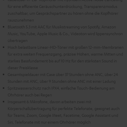
für eine effiziente Geräuschunterdrückung, Transparenzmodus
zuschaltbar, um Gesprächspartner zu hören ohne die Kopfhörer
rauszunehmen
Bluetooth 5.3 mit AAC für Musikstreaming von Spotify, Amazon
Music, YouTube, Apple Music & Co., Videoton wird lippensynchron
übertragen
Hoch belastbare Linear-HD-Töner mit großen 12-mm-Membranen
für extra weiten Frequenzgang, präzise Höhen, warme Mitten und
starkes Bassfundament bis auf 10 Hz für den stärksten Sound in
dieser Preisklasse
Gesamtspieldauer mit Case über 37 Stunden ohne ANC, über 24
Stunden mit ANC, über 9 Stunden ohne ANC mit einer Ladung
Spritzwasserschutz nach IPX4, einfache Touch-Bedienung am
Ohrhörer auch bei Regen
Insgesamt 6 Mikrofone, davon arbeiten zwei mit
Körperschallübertragung für perfekte Telefonate, geeignet auch
für Teams, Zoom, Google Meet, Facetime, Google Assistant und
Siri, Telefonate mit nur einem Ohrhörer möglich