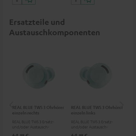
Geräte mit USB-C-Anschluss
So
Ersatzteile und
Austauschkomponenten
REAL BLUE TWS 3 Ohrhörer
REAL BLUE TWS 3 Ohrhörer
RE
einzeln rechts
einzeln links
REAL BLUE TWS 3 Ersatz-
REAL BLUE TWS 3 Ersatz-
Ers
und/oder Austausch-
und/oder Austausch-
Lad
Ohrhörer (rechts)
Ohrhörer (links)
64,
€
64,
€
64
99
99