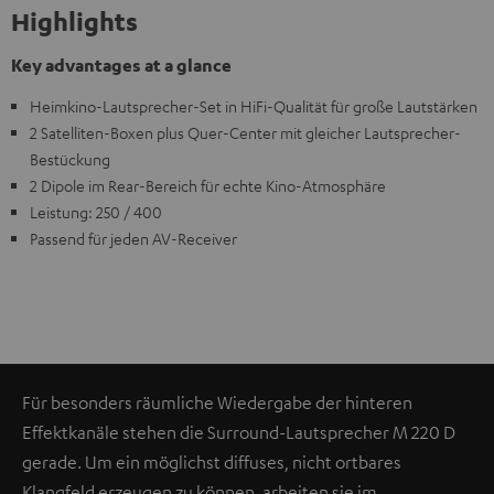
Highlights
Key advantages at a glance
Heimkino-Lautsprecher-Set in HiFi-Qualität für große Lautstärken
2 Satelliten-Boxen plus Quer-Center mit gleicher Lautsprecher-
Bestückung
2 Dipole im Rear-Bereich für echte Kino-Atmosphäre
Leistung: 250 / 400
Passend für jeden AV-Receiver
Für besonders räumliche Wiedergabe der hinteren
Effektkanäle stehen die Surround-Lautsprecher M 220 D
gerade. Um ein möglichst diffuses, nicht ortbares
Klangfeld erzeugen zu können, arbeiten sie im