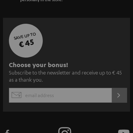
SAVE UP TO
€ 45
S
Choose your bonus!
Subscribe to the newsletter and receive up to € 45
u
as a thank you.
b
s
REGIST
EMAIL
c
WIDGET
r
i
b