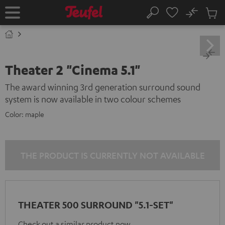
KIP TO
No
ONTENT
Sub
Home
Search
Cart
items
Theater 2 "Cinema 5.1"
The award winning 3rd generation surround sound
system is now available in two colour schemes
Color:
maple
THE PRODUCT IS CURRENTLY NOT AVAILABLE
THEATER 500 SURROUND "5.1-SET"
Check out a similar product now