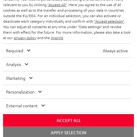
BLUETOOTH HEADPHONES
relevant to you by clicking
"Accept All"
. Here you agree to the use of all
ADVANTAGES
cookies as well as to the transfer and processing of your data in countries
BELGIUM
outside the EU/EEA. For an individual selection, you can also activate or
STEREO COMPLETE SYSTEMS
TEUFEL STORY
deactivate each category individually and confirm with
"Accept selection"
.
You can adjust all consents at any time under "Data settings" and revoke
FRANCE
SPEAKERS
them with effect for the future. For more information, please also take a look
MANAGEMENT
at our
privacy policy
and the
imprint
.
POLAND
ULTIMA
SUSTAINABILITY
Required
Always active
IN-EAR
SPAIN
VALUES
Analysis
All information on this website is subject to change without notice including
FANSHOP
technical changes, errors and omissions. Pictured accessories are not
Marketing
ITALY
necessarily included. Any disposal fees for batteries are included in the price.
NEW RELEASES
Personalization
USA
©2026 Lautsprecher Teufel GmbH - All rights reserved.
External content
Imprint
Conditions
Privacy policy
Privacy settings
EU Data Act
OTHER COUNTRIES
withdraw from contract here
ACCEPT ALL
Chat
APPLY SELECTION
starten