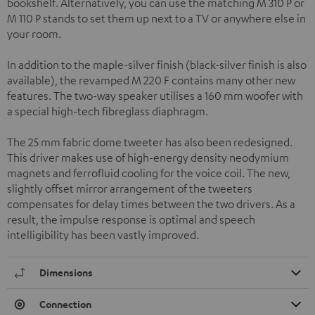
bookshelf. Alternatively, you can use the matching M 310 P or
M 110 P stands to set them up next to a TV or anywhere else in
your room.
In addition to the maple-silver finish (black-silver finish is also
available), the revamped M 220 F contains many other new
features. The two-way speaker utilises a 160 mm woofer with
a special high-tech fibreglass diaphragm.
The 25 mm fabric dome tweeter has also been redesigned.
This driver makes use of high-energy density neodymium
magnets and ferrofluid cooling for the voice coil. The new,
slightly offset mirror arrangement of the tweeters
compensates for delay times between the two drivers. As a
result, the impulse response is optimal and speech
intelligibility has been vastly improved.
Dimensions
Connection