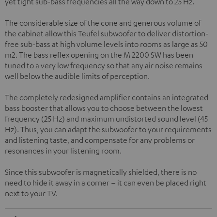
yet tight sub-bass frequencies all the way down to 25 Hz.
The considerable size of the cone and generous volume of
the cabinet allow this Teufel subwoofer to deliver distortion-
free sub-bass at high volume levels into rooms as large as 50
m2. The bass reflex opening on the M 2200 SW has been
tuned to a very low frequency so that any air noise remains
well below the audible limits of perception.
The completely redesigned amplifier contains an integrated
bass booster that allows you to choose between the lowest
frequency (25 Hz) and maximum undistorted sound level (45
Hz). Thus, you can adapt the subwoofer to your requirements
and listening taste, and compensate for any problems or
resonances in your listening room.
Since this subwoofer is magnetically shielded, there is no
need to hide it away in a corner – it can even be placed right
next to your TV.