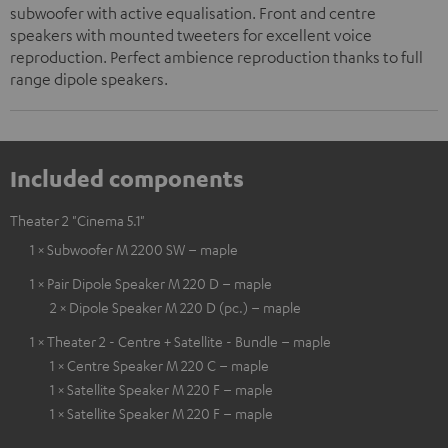
subwoofer with active equalisation. Front and centre
speakers with mounted tweeters for excellent voice
reproduction. Perfect ambience reproduction thanks to full
range dipole speakers.
Included components
Theater 2 "Cinema 5.1"
1 × Subwoofer M 2200 SW – maple
1 × Pair Dipole Speaker M 220 D – maple
2 × Dipole Speaker M 220 D (pc.) – maple
1 × Theater 2 - Centre + Satellite - Bundle – maple
1 × Centre Speaker M 220 C – maple
1 × Satellite Speaker M 220 F – maple
1 × Satellite Speaker M 220 F – maple