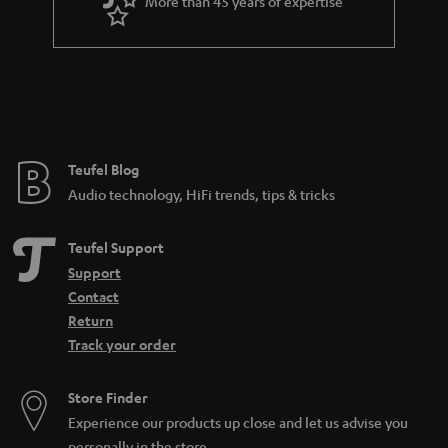
More than 45 years of expertise
r
a
n
t
e
e
Teufel Blog
Audio technology, HiFi trends, tips & tricks
Teufel Support
Support
Contact
Return
Track your order
Store Finder
Experience our products up close and let us advise you
personally in the store.