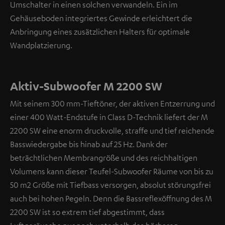
Umschalter in einen solchen verwandeln. Ein im
Gehäuseboden integriertes Gewinde erleichtert die
Anbringung eines zusätzlichen Halters für optimale
Wandplatzierung.
Aktiv-Subwoofer M 2200 SW
Mit seinem 300 mm-Tieftöner, der aktiven Entzerrung und
einer 400 Watt-Endstufe in Class D-Technik liefert der M
2200 SW eine enorm druckvolle, straffe und tief reichende
Basswiedergabe bis hinab auf 25 Hz. Dank der
beträchtlichen Membrangröße und des reichhaltigen
Volumens kann dieser Teufel-Subwoofer Räume von bis zu
50 m2 Größe mit Tiefbass versorgen, absolut störungsfrei
auch bei hohen Pegeln. Denn die Bassreflexöffnung des M
2200 SW ist so extrem tief abgestimmt, dass